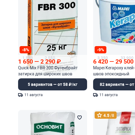
-8%
-9%
1 590
2 550
3 350
33 900
1 650
—
2 290
₽
6 420
—
29 500
Quick-Mix FBR 300 Фугенбрайт
Mapei Kerapoxy клей
затирка для широких швов
швов эпоксидный
5 вариантов — от 58 ₽/кг
82 варианта — от 
11 августа
11 августа
4.5
/8