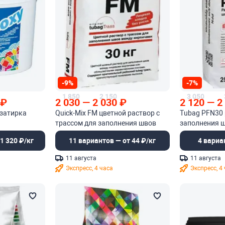
-9%
-7%
1 850
2 150
3 050
₽
2 030
—
2 030
₽
2 120
—
2
-затирка
Quick-Mix FM цветной раствор с
Tubag PFN30 
трассом для заполнения швов
заполнения 
кладки
1 320 ₽/кг
11 вариантов — от 44 ₽/кг
4 вариа
11 августа
11 августа
Экспресс, 4 часа
Экспресс, 4