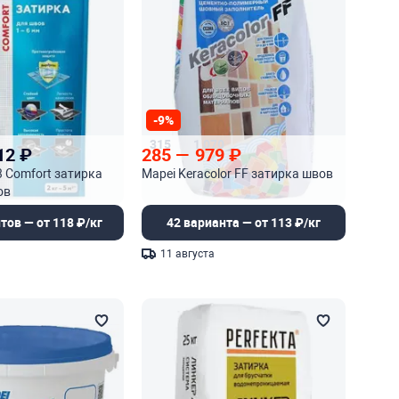
-9%
315
1 070
12
₽
285
—
979
₽
3 Comfort затирка
Mapei Keracolor FF затирка швов
ов
тов — от 118 ₽/кг
42 варианта — от 113 ₽/кг
11 августа