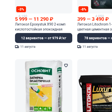
-3%
-8%
6 190
4 050
5 999
—
11 290
₽
399
—
3 490
₽
Литокол Epoxystuk X90 2-комп
Литокол Litochrom 1-
кислотостойкая эпоксидная
цветная цементная з
затирочная смесь
швов
12 вариантов — от 979 ₽/кг
78 вариантов — о
11 августа
11 августа