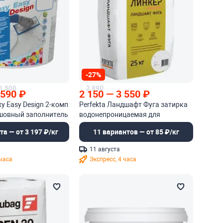
-27%
1 500
2 890
 590
₽
2 150
—
3 550
₽
y Easy Design 2-комп
Perfekta Ландшафт Фуга затирка
шовный заполнитель
водонепроницаемая для
брусчатки и плит
та — от 3 197 ₽/кг
11 вариантов — от 85 ₽/кг
11 августа
 часа
Экспресс, 4 часа