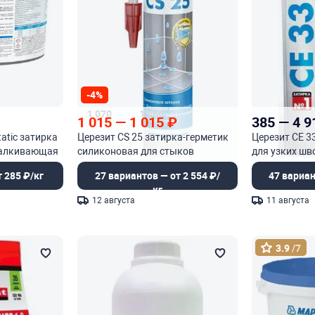
-4%
1 070
1 060
1 015
—
1 015
₽
385
—
4 9
atic затирка
Церезит CS 25 затирка-герметик
Церезит CE 3
талкивающая
силиконовая для стыков
для узких шв
 285 ₽/кг
27 вариантов — от 2 554 ₽/
47 вариан
кг
12 августа
11 августа
3.9
/7