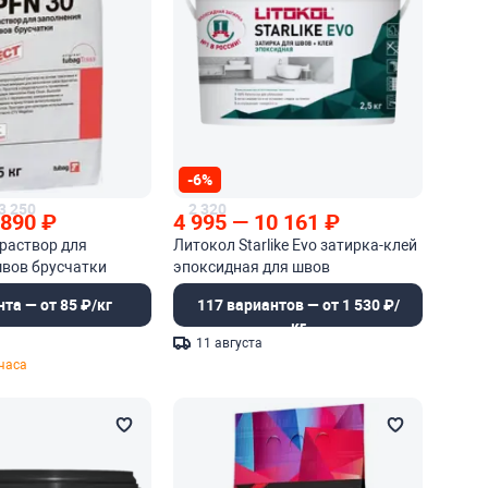
-6%
3 250
2 320
 890
₽
4 995
—
10 161
₽
раствор для
Литокол Starlike Evo затирка-клей
швов брусчатки
эпоксидная для швов
нта — от 85 ₽/кг
117 вариантов — от 1 530 ₽/
кг
11 августа
 часа