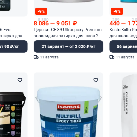
-9%
-9%
5 850
259
2 
8 086
—
9 051
₽
440
—
1 7
6 Evo
Церезит CE 89 Ultraepoxy Premium
Kesto Kiilto P
атирка для
эпоксидная затирка для швов 2-
для швов во
комп
износостойк
т 90 ₽/кг
21 вариант — от 2 020 ₽/кг
56 вариан
11 августа
11 августа