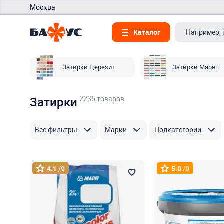
Москва
Каталог
Затирки Церезит
Затирки Mapei
2235 товаров
Затирки
Все фильтры
Марки
Подкатегории
4.1
/9
5.0
/9