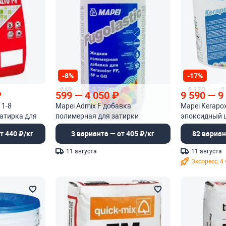
-8%
-17%
649
4 250
6 120
1
₽
599
—
4 050
₽
9 590
—
9
 1-8
Mapei Admix F добавка
Mapei Kerapox
атирка для
полимерная для затирки
эпоксидный 
т 440 ₽/кг
3 варианта — от 405 ₽/кг
82 вариан
11 августа
11 августа
Экспресс, 4