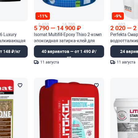
-11%
-9%
6 450
16 700
602
5 790
—
14 900
₽
2 020
—
2
6 Luxury
Isomat Multifill-Epoxy Thixo 2-комп
Perfekta Сма
талкивающая
эпоксидная затирка-клей для
водоотталки
 смесь
плитки
т 148 ₽/кг
40 вариантов — от 1 490 ₽/
24 вариа
кг
11 августа
11 августа