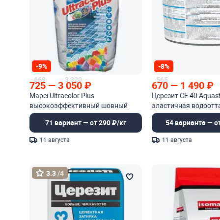
-9%
-8%
669
3 320
565
725
—
3 050
₽
670
—
1 490
₽
Mapei Ultracolor Plus
Церезит CE 40 Aquast
высокоэффективный шовный
эластичная водоот
заполнитель на цементной основе
71 вариант — от 290 ₽/кг
54 варианта — от
11 августа
11 августа
3.3
/4