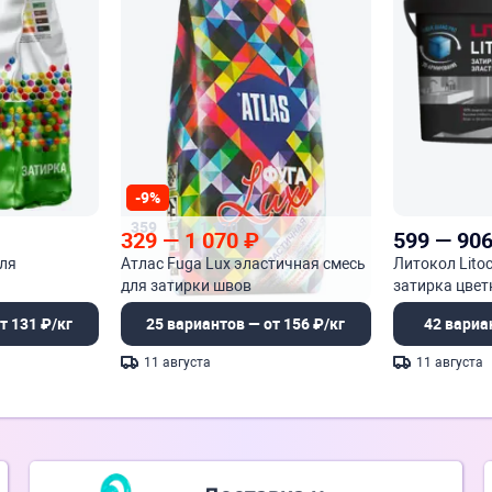
-9%
359
1 170
329
—
1 070
₽
599
—
90
для
Атлас Fuga Lux эластичная смесь
Литокол Lito
для затирки швов
затирка цвет
полимерная
т 131 ₽/кг
25 вариантов — от 156 ₽/кг
42 вариа
11 августа
11 августа