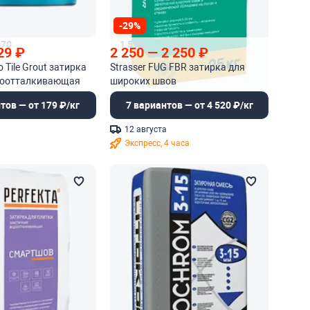
-29%
070
1 590
2 550
29
₽
2 250
—
2 250
₽
ro Tile Grout затирка
Strasser FUG FBR затирка для
доотталкивающая
широких швов
ая
тов — от 179 ₽/кг
7 вариантов — от 4 520 ₽/кг
12 августа
Экспресс, 4 часа