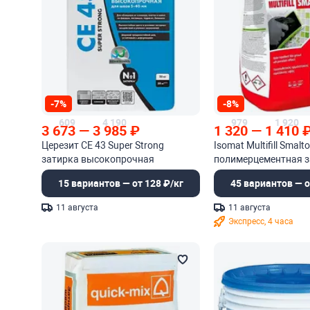
-7%
-8%
609
4 190
979
1 920
3 673
—
3 985
₽
1 320
—
1 410
Церезит CE 43 Super Strong
Isomat Multifill Smalto
затирка высокопрочная
полимерцементная з
эластичная для широких швов
швов
15 вариантов — от 128 ₽/кг
45 вариантов — о
11 августа
11 августа
Экспресс, 4 часа