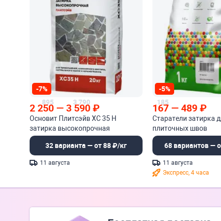
-7%
-5%
895
3 790
185
2 250
—
3 590
₽
167
—
489
₽
Основит Плитсэйв XC 35 H
Старатели затирка 
затирка высокопрочная
плиточных швов
32 варианта — от 88 ₽/кг
68 вариантов — о
11 августа
11 августа
Экспресс, 4 часа