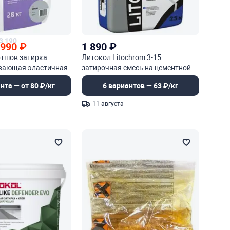
3 190
 990
₽
1 890
₽
ртшов затирка
Литокол Litochrom 3-15
вающая эластичная
затирочная смесь на цементной
основе
нта — от 80 ₽/кг
6 вариантов — 63 ₽/кг
11 августа