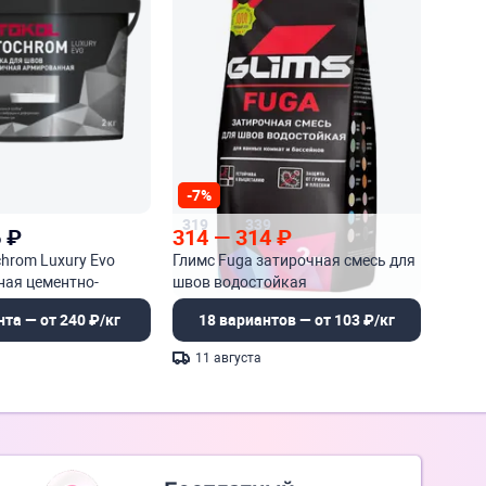
-7%
319
339
6
₽
314
—
314
₽
chrom Luxury Evo
Глимс Fuga затирочная смесь для
ная цементно-
швов водостойкая
нта — от 240 ₽/кг
18 вариантов — от 103 ₽/кг
11 августа