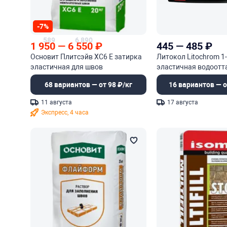
-7%
589
6 890
1 950
—
6 550
₽
445
—
485
₽
Основит Плитсэйв XC6 E затирка
Литокол Litochrom 1-
эластичная для швов
эластичная водоот
цветная затирочная
68 вариантов — от 98 ₽/кг
16 вариантов — о
11 августа
17 августа
Экспресс, 4 часа