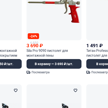
-24%
4 850
3 690
₽
1 491
₽
 монтажной
Sila Pro 9090 пистолет для
Титан Profess
 покрытием
монтажной пены
пистолет дл
50 ₽/шт.
В корзину — 3 690 ₽/шт.
В корз
Послезавтра
Послезавтр