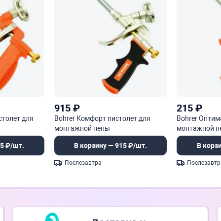
915
₽
215
₽
столет для
Bohrer Комфорт пистолет для
Bohrer Оптим
монтажной пены
монтажной п
5 ₽/шт.
В корзину — 915 ₽/шт.
В корз
Послезавтра
Послезавтр