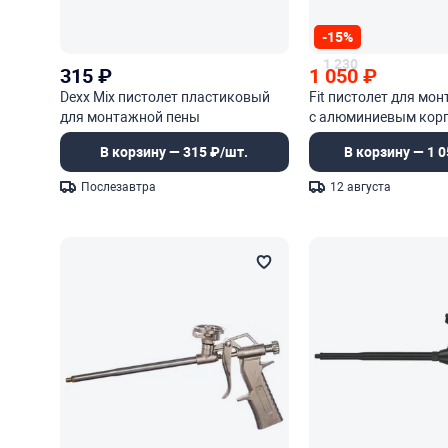
-15%
1 230
315
₽
1 050
₽
Dexx Mix пистолет пластиковый
Fit пистолет для мо
для монтажной пены
с алюминиевым кор
В корзину — 315 ₽/шт.
В корзину — 1 0
Послезавтра
12 августа