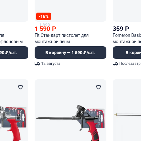
-16%
1 890
1 590
₽
359
₽
ля
Fit Стандарт пистолет для
Fomeron Basi
тефлоновым
монтажной пены
монтажной п
90 ₽/шт.
В корзину — 1 590 ₽/шт.
В корз
12 августа
Послезавтр