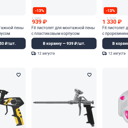
-13%
-13%
1 080
1 530
939
₽
1 330
₽
нтажной пены
Fit пистолет для монтажной пены
Fit пистолет
пусом
с пластиковым корпусом
с прорезинен
50 ₽/шт.
В корзину — 939 ₽/шт.
В корзи
12 августа
12 августа