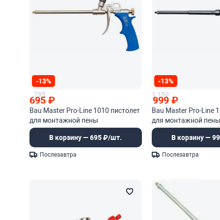
-13%
-13%
795
1 150
695
₽
999
₽
Bau Master Pro-Line 1010 пистолет
Bau Master Pro-Line 
для монтажной пены
для монтажной пен
В корзину — 695 ₽/шт.
В корзину — 99
Послезавтра
Послезавтра