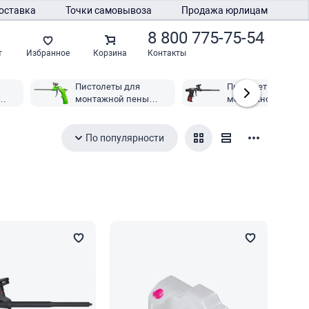
оставка
Точки самовывоза
Продажа юрлицам
8 800 775-75-54
Контакты
т
Избранное
Корзина
Пистолеты для
Пистолеты для
монтажной пены
монтажной пены
итед
Ultima
Penosil
По популярности