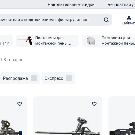
Накопительные скидки
Бесплатная д
Кабине
Пистолеты для
Пистолеты для
ы T4P
монтажной пены
монтажной пены
Noname
Копфгешайт Лим
108 товаров
Распродажа
Экспресс