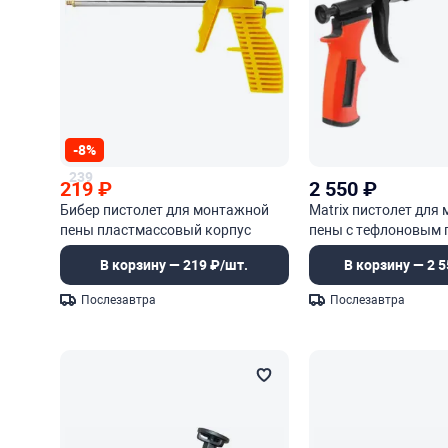
-8%
239
219
₽
2 550
₽
Бибер пистолет для монтажной
Matrix пистолет для
пены пластмассовый корпус
пены с тефлоновым
В корзину — 219 ₽/шт.
В корзину — 2 5
Послезавтра
Послезавтра