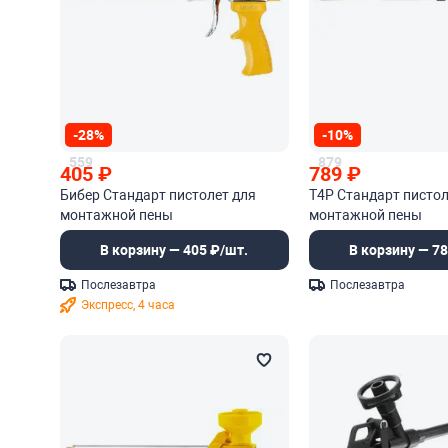
-28%
-10%
559
879
405
₽
789
₽
Бибер Стандарт пистолет для
T4P Стандарт пистол
монтажной пены
монтажной пены
В корзину — 405 ₽/шт.
В корзину — 78
Послезавтра
Послезавтра
Экспресс, 4 часа