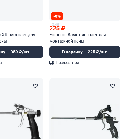
-8%
245
225
₽
c XR пистолет для
Fomeron Basic пистолет для
ены
монтажной пены
ину — 359 ₽/шт.
В корзину — 225 ₽/шт.
а
Послезавтра