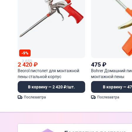
-9%
2 650
2 420
₽
475
₽
Beorol пистолет для монтажной
Bohrer Домашний пи
пены стальной корпус
монтажной пены
В корзину — 2 420 ₽/шт.
В корзину — 47
Послезавтра
Послезавтра