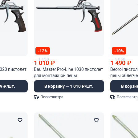
-12%
-10%
1 150
1 650
1 010
₽
1 490
₽
1020 пистолет
Bau Master Pro-Line 1030 пистолет
Beorol писто
ы
для монтажной пены
пены облегч
9 ₽/шт.
В корзину — 1 010 ₽/шт.
В корзи
Послезавтра
Послезавтр