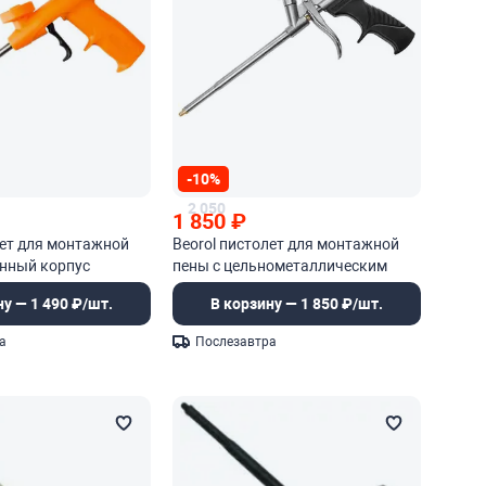
-10%
2 050
1 850
₽
лет для монтажной
Beorol пистолет для монтажной
енный корпус
пены с цельнометаллическим
корпусом
ну — 1 490 ₽/шт.
В корзину — 1 850 ₽/шт.
а
Послезавтра