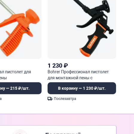
1 230
₽
ал пистолет для
Bohrer Профессионал пистолет
ены
для монтажной пены с
тефлоновым покрытием
ину — 215 ₽/шт.
В корзину — 1 230 ₽/шт.
а
Послезавтра