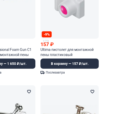
-9%
173
157
₽
ssional Foam Gun С1
Ultima пистолет для монтажной
я монтажной пены
пены пластиковый
ну — 1 650 ₽/шт.
В корзину — 157 ₽/шт.
а
Послезавтра