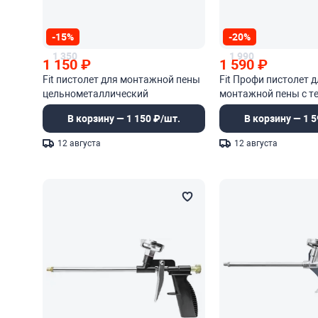
-15%
-20%
1 350
1 990
1 150
₽
1 590
₽
Fit пистолет для монтажной пены
Fit Профи пистолет д
цельнометаллический
монтажной пены с 
покрытием
В корзину — 1 150 ₽/шт.
В корзину — 1 5
12 августа
12 августа