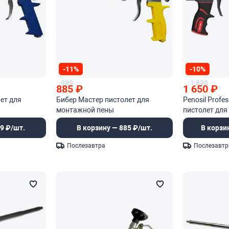
-11%
-10%
989
1 830
885
₽
1 650
₽
ет для
Бибер Мастер пистолет для
Penosil Profe
монтажной пены
пистолет дл
9 ₽/шт.
В корзину — 885 ₽/шт.
В корзи
Послезавтра
Послезавтр