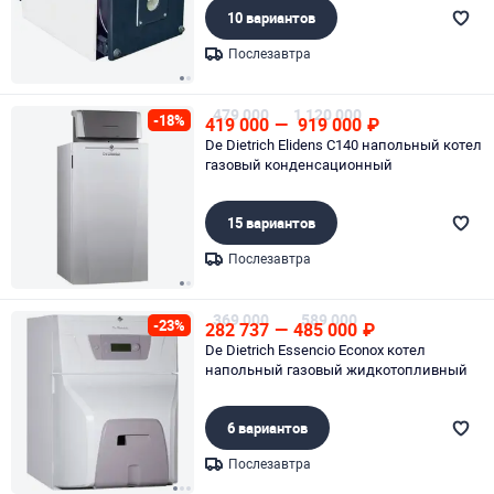
10 вариантов
Послезавтра
Page 1 of 2
479 000
1 120 000
-18%
419 000
—
919 000
₽
De Dietrich Elidens C140 напольный котел
газовый конденсационный
15 вариантов
Послезавтра
Page 1 of 2
369 000
589 000
-23%
282 737
—
485 000
₽
De Dietrich Essencio Econox котел
напольный газовый жидкотопливный
6 вариантов
Послезавтра