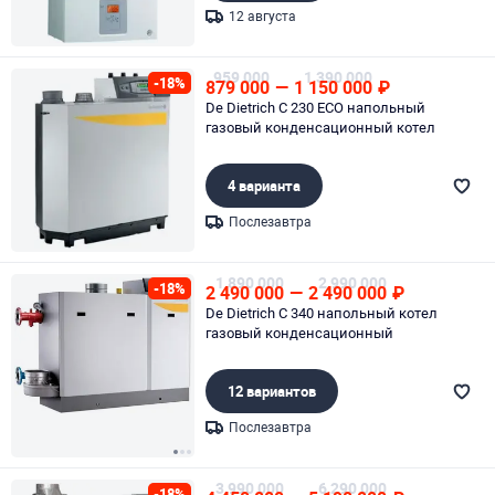
12 августа
Page 1 of 1
959 000
1 390 000
-18%
879 000
—
1 150 000
₽
De Dietrich C 230 ECO напольный
газовый конденсационный котел
4 варианта
Послезавтра
Page 1 of 1
1 890 000
2 990 000
-18%
2 490 000
—
2 490 000
₽
De Dietrich C 340 напольный котел
газовый конденсационный
12 вариантов
Послезавтра
Page 1 of 3
3 990 000
6 290 000
-18%