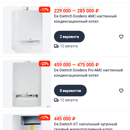
Page 1 of 3
275 000
345 000
-17%
229 000
—
285 000
₽
De Dietrich Evodens AMC настенный
конденсационный котел
2 варианта
12 августа
Page 1 of 1
339 000
579 000
-23%
459 000
—
475 000
₽
De Dietrich Evodens Pro AMC настенный
конденсационный котел
8 вариантов
12 августа
Page 1 of 2
545 000
-17%
445 000
₽
De Dietrich GT напольный чугунный
газовый жидкотопливный котел