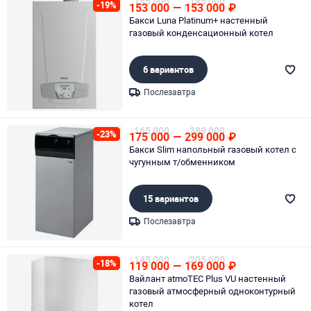
155 000
185 000
-19%
153 000
—
153 000
₽
Бакси Luna Platinum+ настенный
газовый конденсационный котел
6 вариантов
Послезавтра
Page 1 of 1
165 000
389 000
-23%
175 000
—
299 000
₽
Бакси Slim напольный газовый котел с
чугунным т/обменником
15 вариантов
Послезавтра
Page 1 of 1
145 000
205 000
-18%
119 000
—
169 000
₽
Вайлант atmoTEC Plus VU настенный
газовый атмосферный одноконтурный
котел