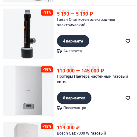
Page 1 of 3
5 850
5 850
-11%
5 190
—
5 190
₽
Галан Очаг котел электродный
электрический
4 варианта
24 августа
Page 1 of 1
119 000
179 000
-19%
110 000
—
145 000
₽
Протерм Пантера настенный газовый
котел
8 вариантов
Послезавтра
Page 1 of 1
145 000
-18%
119 000
₽
Bosch Gaz 7000 W газовый