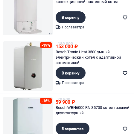
конвекционный настенный котел
В корзину
Послезавтра
Page 1 of 2
189 000
-19%
153 000
₽
Bosch Tronic Heat 3500 умный
электрический котел с адаптивной
автоматикой
В корзину
Послезавтра
Page 1 of 1
70 900
-16%
59 900
₽
Bosch WBN6000 RN S5700 котел газовый
двухконтурный
5 вариантов