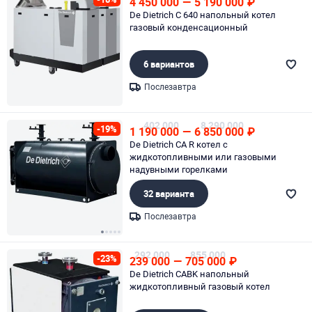
4 450 000
—
5 190 000
₽
De Dietrich C 640 напольный котел
газовый конденсационный
6 вариантов
Послезавтра
Page 1 of 1
402 000
8 290 000
-19%
1 190 000
—
6 850 000
₽
De Dietrich CA R котел с
жидкотопливными или газовыми
надувными горелками
32 варианта
Послезавтра
Page 1 of 5
292 000
855 000
-23%
239 000
—
705 000
₽
De Dietrich CABK напольный
жидкотопливный газовый котел