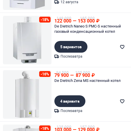
12 августа
Page 1 of 1
149 000
185 000
-18%
122 000
—
153 000
₽
De Dietrich Naneo S PMC-S настенный
газовый конденсационный котел
5 вариантов
Послезавтра
Page 1 of 1
94 500
105 000
-16%
79 900
—
87 900
₽
De Dietrich Zena MS настенный котел
4 варианта
Послезавтра
Page 1 of 1
125 000
157 000
-18%
103 000
—
129 000
₽