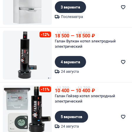
3 варианта
Послезавтра
Page 1 of 1
13 200
20 900
-12%
18 500
—
18 500
₽
Галан Вулкан котел электродный
электрический
4 варианта
24 августа
Page 1 of 2
11 700
11 700
-11%
10 400
—
10 400
₽
Галан Гейзер котел электродный
электрический
5 вариантов
24 августа