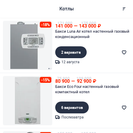
Котлы
171 000
175 000
-18%
141 000
—
143 000
₽
Бакси Luna Air котел настенный газовый
конденсационный
2 варианта
12 августа
Page 1 of 2
75 900
109 000
-15%
80 900
—
92 900
₽
Бакси Eco Four настенный газовый
компактный котел
6 вариантов
Послезавтра
Page 1 of 1