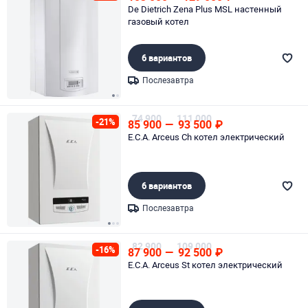
De Dietrich Zena Plus MSL настенный
газовый котел
6 вариантов
Послезавтра
Page 1 of 2
74 900
111 000
-21%
85 900
—
93 500
₽
E.C.A. Arceus Ch котел электрический
6 вариантов
Послезавтра
Page 1 of 3
82 900
109 000
-16%
87 900
—
92 500
₽
E.C.A. Arceus St котел электрический