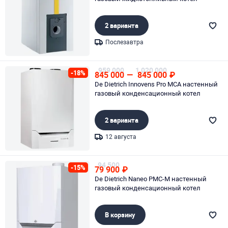
2 варианта
Послезавтра
Page 1 of 1
959 000
1 020 000
-18%
845 000
—
845 000
₽
De Dietrich Innovens Pro MCA настенный
газовый конденсационный котел
2 варианта
12 августа
Page 1 of 1
94 500
-15%
79 900
₽
De Dietrich Naneo PMC-M настенный
газовый конденсационный котел
В корзину