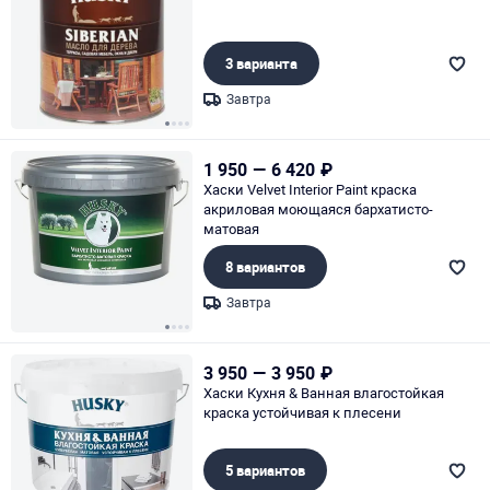
3 варианта
Завтра
Page 1 of 4
1 950
—
6 420
₽
Хаски Velvet Interior Paint краска
акриловая моющаяся бархатисто-
матовая
8 вариантов
Завтра
Page 1 of 4
3 950
—
3 950
₽
Хаски Кухня & Ванная влагостойкая
краска устойчивая к плесени
5 вариантов