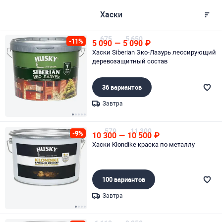
Хаски
675
5 650
-11%
5 090
—
5 090
₽
Хаски Siberian Эко-Лазурь лессирующий
деревозащитный состав
36 вариантов
Завтра
Page 1 of 5
579
11 300
-9%
10 300
—
10 500
₽
Хаски Klondike краска по металлу
100 вариантов
Завтра
Page 1 of 4