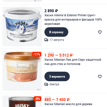
Page 1 of 5
2 890
₽
Хаски Interior & Exterior Primer грунт-
краска для интерьеров и фасадов 100%
акриловая
В корзину
17 августа
Page 1 of 1
555
-11%
1 290
—
5 512
₽
Хаски Siberian Лак для Саун защитный
лак для стен и потолков
3 варианта
Завтра
Page 1 of 3
959
-8%
885
—
7 450
₽
Хаски Siberian масло для дерева