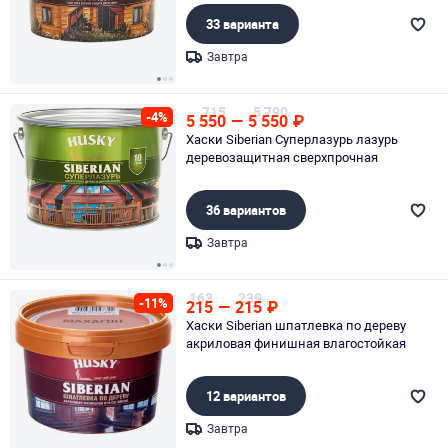
33 варианта
Завтра
Page 1 of 3
715
5 790
-4%
5 550
—
5 550
₽
Хаски Siberian Суперлазурь лазурь
деревозащитная сверхпрочная
36 вариантов
Завтра
Page 1 of 3
163
239
-11%
215
—
215
₽
Хаски Siberian шпатлевка по дереву
акриловая финишная влагостойкая
12 вариантов
Завтра