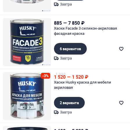
Завтра
Page 1 of 5
885
—
7 850
₽
Хаски Facade 3 силикон-акриловая
фасадная краска
6 вариантов
Завтра
Page 1 of 5
1 330
-3%
1 520
—
1 520
₽
Хаски Husky краска для мебели
акриловая
2 варианта
Завтра
Page 1 of 1