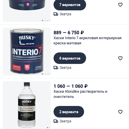
7 вариантов
Завтра
Page 1 of 5
889
—
6 750
₽
Хаски Interio 7 акриловая интерьерная
краска матовая
6 вариантов
Завтра
Page 1 of 5
1 060
—
1 060
₽
Хаски Klondike растворитель и
очиститель
2 варианта
Завтра