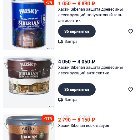
1 110
9 350
-5%
1 050
—
8 890
₽
Хаски Siberian защита древесины
лессирующий полуматовый гель-
антисептик
36 вариантов
Завтра
Page 1 of 4
4 050
—
4 050
₽
Хаски Siberian защита древесины
лессирующий антисептик
36 вариантов
Завтра
Page 1 of 3
1 080
9 090
-11%
2 790
—
8 150
₽
Хаски Siberian воск-лазурь