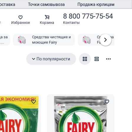
оставка
Точки самовывоза
Продажа юрлицам
8 800 775-75-54
Контакты
т
Избранное
Корзина
а за
Средства чистящие и
Средства для кухн
й
моющие Fairy
Fairy
По популярности