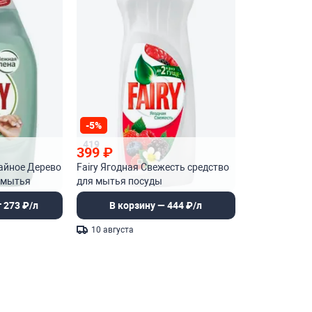
-5%
419
399
₽
айное Дерево
Fairy Ягодная Свежесть средство
 мытья
для мытья посуды
 273 ₽/л
В корзину — 444 ₽/л
10 августа