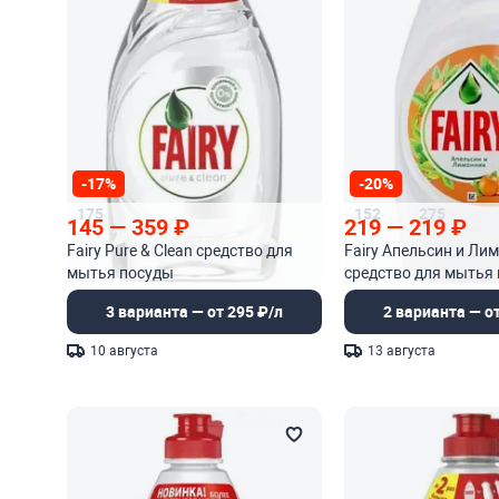
-17%
-20%
175
152
275
145
—
359
₽
219
—
219
₽
Fairy Pure & Clean средство для
Fairy Апельсин и Ли
мытья посуды
средство для мытья
3 варианта — от 295 ₽/л
2 варианта — от
10 августа
13 августа