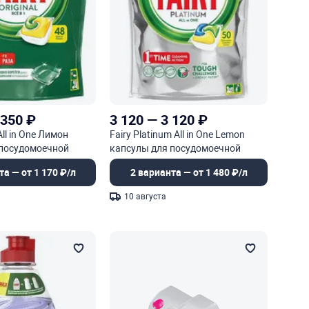
 350
₽
3 120
—
3 120
₽
 All in One Лимон
Fairy Platinum All in One Lemon
 посудомоечной
капсулы для посудомоечной
машины
та — от 1 170 ₽/л
2 варианта — от 1 480 ₽/л
10 августа