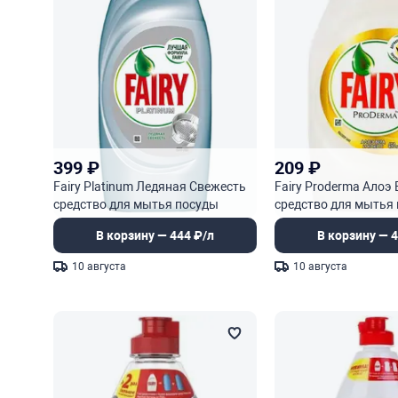
399
₽
209
₽
Fairy Platinum Ледяная Свежесть
Fairy Proderma Алоэ 
средство для мытья посуды
средство для мытья
В корзину — 444 ₽/л
В корзину — 4
10 августа
10 августа