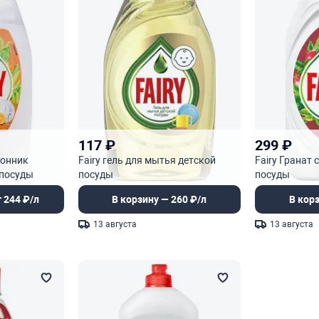
117
₽
299
₽
монник
Fairy гель для мытья детской
Fairy Гранат
 посуды
посуды
посуды
 244 ₽/л
В корзину — 260 ₽/л
В кор
13 августа
13 августа