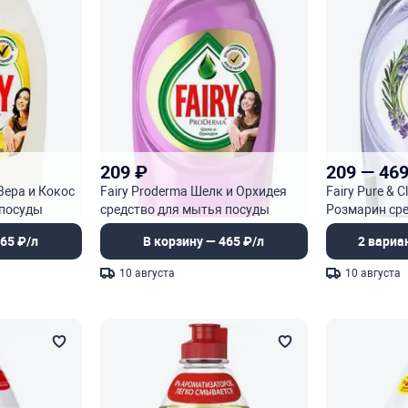
209
₽
209
—
46
Вера и Кокос
Fairy Proderma Шелк и Орхидея
Fairy Pure & 
 посуды
средство для мытья посуды
Розмарин ср
посуды
65 ₽/л
В корзину — 465 ₽/л
2 вариа
10 августа
10 августа