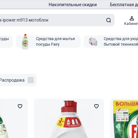
Накопительные скидки
Бесплатная д
Кабине
осуды
Средства для мытья
Средства для уход
посуды Fairy
бытовой технико
Fairy
Распродажа