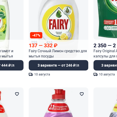
-47%
259
415
137
—
332
₽
2 350
—
2
ргамот и
Fairy Сочный Лимон средство для
Fairy Original
я мытья
мытья посуды
капсулы для
машины
 444 ₽/л
3 варианта — от 246 ₽/л
3 вариан
10 августа
10 августа