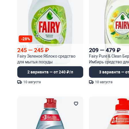
-28%
151
275
245
—
245
₽
209
—
479
₽
Fairy Зеленое Яблоко средство
Fairy Pure & Clean Бе
для мытья посуды
Имбирь средство дл
посуды
2 варианта — от 240 ₽/л
3 варианта — от
10 августа
10 августа