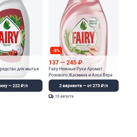
-5%
153
259
137
—
245
₽
 средство для мытья
Fairy Нежные Руки Аромат
Розового Жасмина и Алоэ Вера
средство для мытья посуды
зину — 222 ₽/л
2 варианта — от 273 ₽/л
10 августа