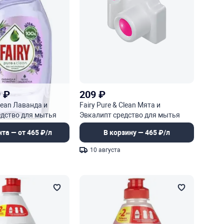
9
₽
209
₽
Clean Лаванда и
Fairy Pure & Clean Мята и
едство для мытья
Эвкалипт средство для мытья
посуды
нта — от 465 ₽/л
В корзину — 465 ₽/л
10 августа