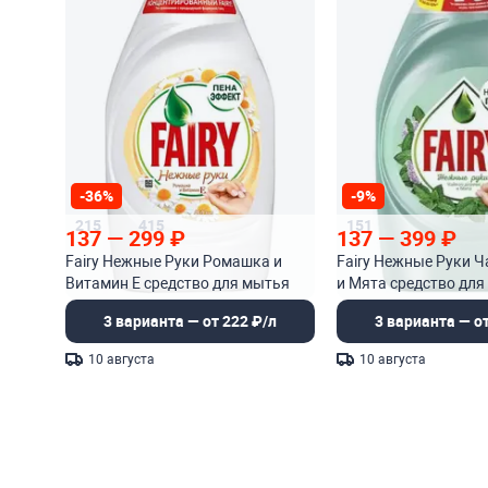
-36%
-9%
215
415
151
137
—
299
₽
137
—
399
₽
Fairy Нежные Руки Ромашка и
Fairy Нежные Руки Ч
Витамин Е средство для мытья
и Мята средство для
посуды
посуды
3 варианта — от 222 ₽/л
3 варианта — от
10 августа
10 августа