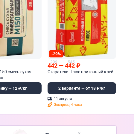
-29%
239
545
442
—
442
₽
150 смесь сухая
Старатели Плюс плиточный клей
ая
зину — 12 ₽/кг
2 варианта — от 18 ₽/кг
11 августа
Экспресс, 4 часа