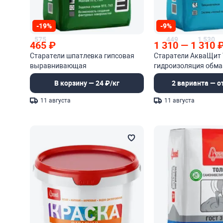
-19%
-9%
575
449
1 530
465
₽
1 310
—
1 310
Старатели шпатлевка гипсовая
Старатели АкваЩит
выравнивающая
гидроизоляция обма
В корзину — 24 ₽/кг
2 варианта — от
11 августа
11 августа