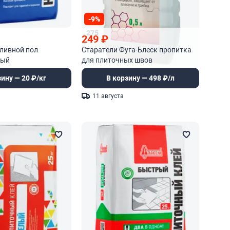
-9%
275
249
₽
ливной пол
Старатели Фуга-Блеск пропитка
ный
для плиточных швов
рующийся
зину — 20 ₽/кг
В корзину — 498 ₽/л
11 августа