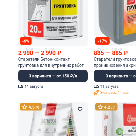
-6%
-17%
669
3 350
215
1 070
2 990
—
2 990
₽
885
—
885
₽
Старатели Бетон-контакт
Старатели грунтовка
грунтовка для внутренних работ
проникновения акр
3 варианта — от 150 ₽/л
3 варианта — о
11 августа
11 августа
Экспресс, 4 часа
4.5
/8
4.2
/7