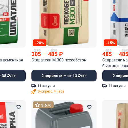
-20%
-15%
379
539
459
56
305
—
485
₽
485
—
48
а цементная
Старатели М-300 пескобетон
Старатели на
быстротвер
самонивели
 38 ₽/кг
2 варианта — от 13 ₽/кг
2 вариа
11 августа
11 августа
Экспресс, 4 часа
3.6
/6