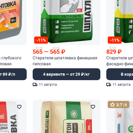
-11%
-11%
319
629
929
565
—
565
₽
829
₽
 глубокого
Старатели шпатлевка финишная
Старатели ш
иловая
гипсовая
фасадно-фин
т 89 ₽/л
4 варианта — от 29 ₽/кг
В кор
11 августа
11 августа
3.7
/6