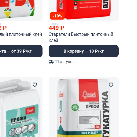
-10%
0
499
2
₽
449
₽
елый плиточный клей
Старатели Быстрый плиточный
клей
нта — от 39 ₽/кг
В корзину — 18 ₽/кг
11 августа