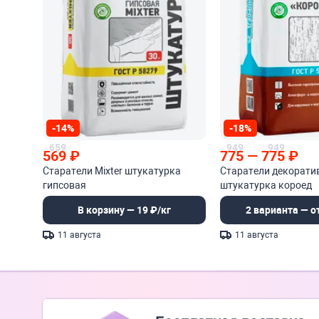
-14%
-18%
659
949
949
569
₽
775
—
775
₽
Старатели Mixter штукатурка
Старатели декорати
гипсовая
штукатурка короед
В корзину — 19 ₽/кг
2 варианта — от
11 августа
11 августа