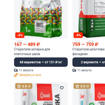
-5%
-9%
185
312
839
167
—
489
₽
759
—
759
₽
Старатели затирка для
Старатели шпатлевк
плиточных швов
фасадная
68 вариантов — от 131 ₽/кг
2 варианта — от
11 августа
11 августа
Экспресс, 4 часа
3.9
/6
3.9
/5