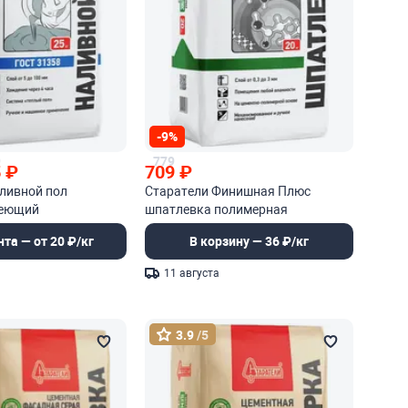
-9%
9
779
5
₽
709
₽
ливной пол
Старатели Финишная Плюс
деющий
шпатлевка полимерная
рующийся
влагостойкая
нта — от 20 ₽/кг
В корзину — 36 ₽/кг
11 августа
3.9
/5