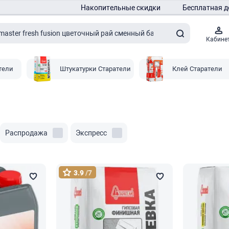
Накопительные скидки
Бесплатная д
Кабине
тели
Штукатурки Старатели
Клей Старатели
Распродажа
Экспресс
3.9
/7