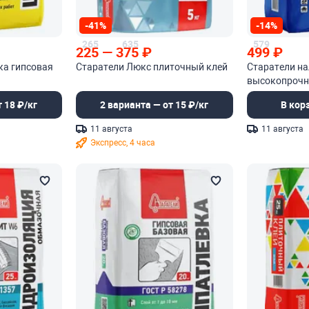
-41%
-14%
265
635
579
225
—
375
₽
499
₽
ка гипсовая
Старатели Люкс плиточный клей
Старатели на
высокопроч
самонивели
 18 ₽/кг
2 варианта — от 15 ₽/кг
В кор
11 августа
11 августа
Экспресс, 4 часа