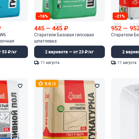
-16%
-21%
529
395
1 21
₽
445
—
445
₽
952
—
95
 W6
Старатели Базовая гипсовая
Старатели Б
зочная
шпатлевка
 53 ₽/кг
2 варианта — от 23 ₽/кг
2 вариа
11 августа
11 августа
5.0
/3