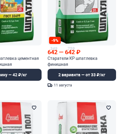
-9%
349
759
642
—
642
₽
патлевка цементная
Старатели КР шпатлевка
ишная
финишная
зину — 42 ₽/кг
2 варианта — от 33 ₽/кг
11 августа