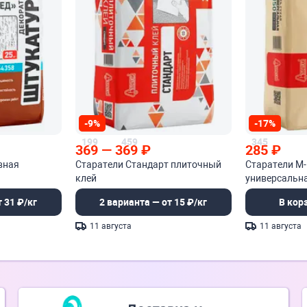
-9%
-17%
199
459
345
369
—
369
₽
285
₽
вная
Старатели Стандарт плиточный
Старатели М-
клей
универсальн
 31 ₽/кг
2 варианта — от 15 ₽/кг
В кор
11 августа
11 августа