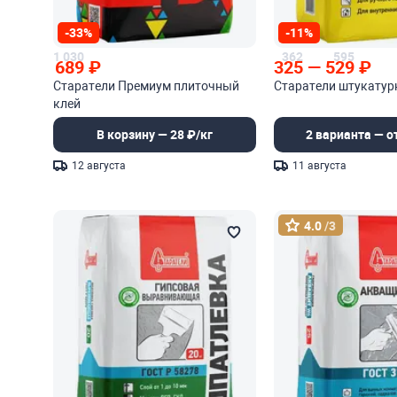
-33%
-11%
1 030
362
595
689
₽
325
—
529
₽
Старатели Премиум плиточный
Старатели штукатур
клей
В корзину — 28 ₽/кг
2 варианта — от
12 августа
11 августа
4.0
/3