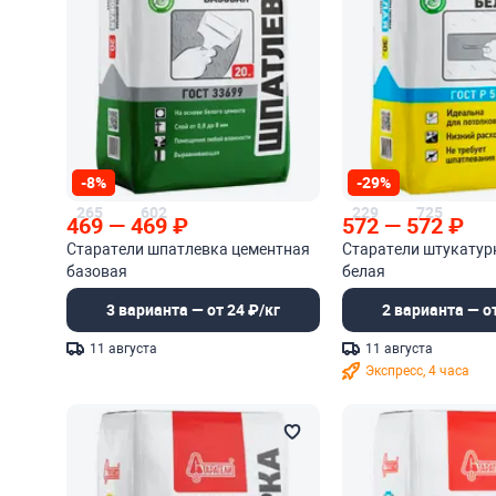
-8%
-29%
265
602
229
725
469
—
469
₽
572
—
572
₽
Старатели шпатлевка цементная
Старатели штукатур
базовая
белая
3 варианта — от 24 ₽/кг
2 варианта — от
11 августа
11 августа
Экспресс, 4 часа