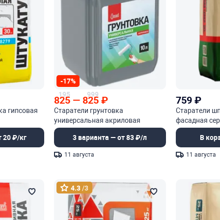
-17%
195
999
825
—
825
₽
759
₽
ка гипсовая
Старатели грунтовка
Старатели ш
универсальная акриловая
фасадная се
 20 ₽/кг
3 варианта — от 83 ₽/л
В кор
11 августа
11 августа
4.3
/3