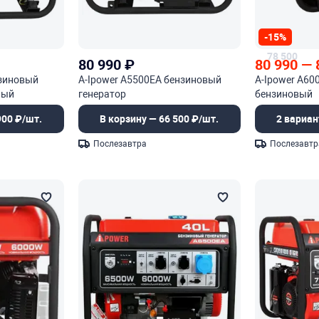
-15%
78 500
80 990
₽
80 990
—
нзиновый
A-Ipower A5500EA бензиновый
A-Ipower A60
ный
генератор
бензиновый
900 ₽/шт.
В корзину — 66 500 ₽/шт.
2 вариан
Послезавтра
Послезавтр