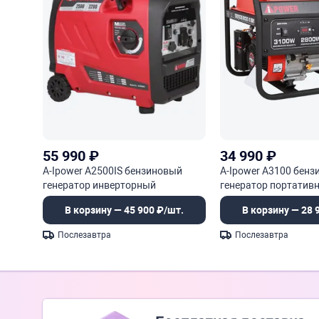
55 990
₽
34 990
₽
A-Ipower A2500IS бензиновый
A-Ipower A3100 бен
генератор инверторный
генератор портатив
В корзину — 45 900 ₽/шт.
В корзину — 28 
Послезавтра
Послезавтра