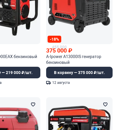
-18%
455 000
₽
375 000
₽
3000EAX бензиновый
A-Ipower A13000IS генератор
бензиновый
у — 219 000 ₽/шт.
В корзину — 375 000 ₽/шт.
а
12 августа