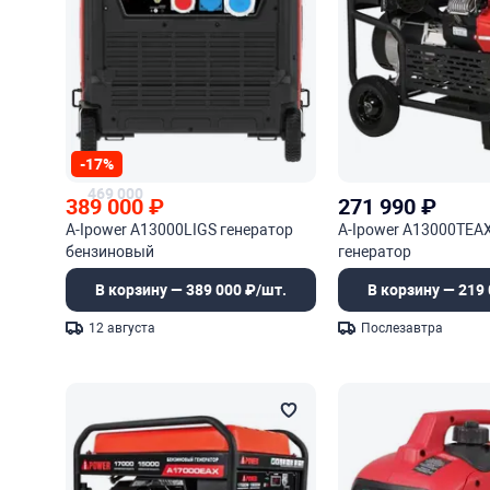
-17%
469 000
389 000
₽
271 990
₽
A-Ipower A13000LIGS генератор
A-Ipower A13000TEA
бензиновый
генератор
В корзину — 389 000 ₽/шт.
В корзину — 219 
12 августа
Послезавтра