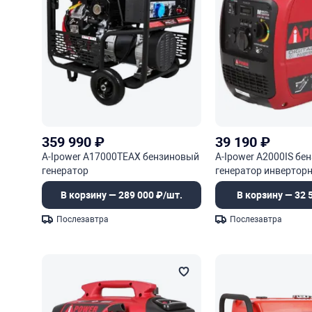
359 990
₽
39 190
₽
A-Ipower A17000TEAX бензиновый
A-Ipower A2000IS бе
генератор
генератор инвертор
В корзину — 289 000 ₽/шт.
В корзину — 32 
Послезавтра
Послезавтра