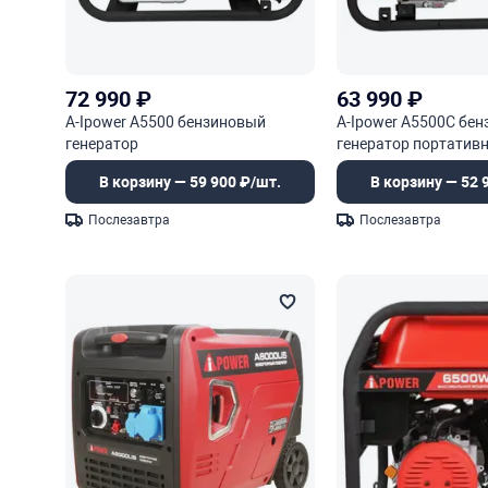
72 990
₽
63 990
₽
A-Ipower A5500 бензиновый
A-Ipower A5500C бе
генератор
генератор портатив
В корзину — 59 900 ₽/шт.
В корзину — 52 
Послезавтра
Послезавтра