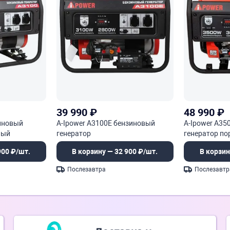
39 990
₽
48 990
₽
зиновый
A-Ipower A3100E бензиновый
A-Ipower A3
ный
генератор
генератор п
900 ₽/шт.
В корзину — 32 900 ₽/шт.
В корзин
Послезавтра
Послезавтр