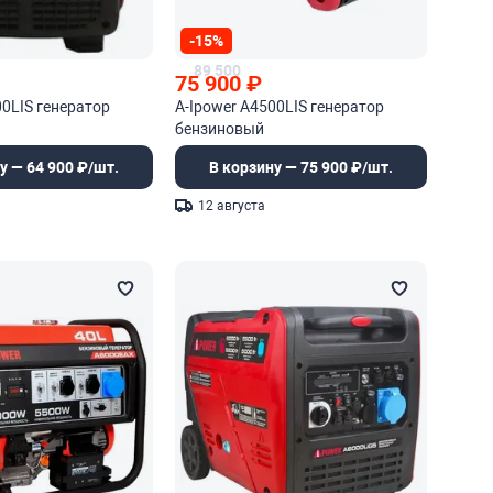
-15%
89 500
75 900
₽
00LIS генератор
A-Ipower A4500LIS генератор
бензиновый
у — 64 900 ₽/шт.
В корзину — 75 900 ₽/шт.
12 августа