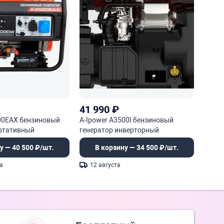
41 990
₽
500EAX бензиновый
A-Ipower A3500I бензиновый
ортативный
генератор инверторный
у — 40 500 ₽/шт.
В корзину — 34 500 ₽/шт.
а
12 августа