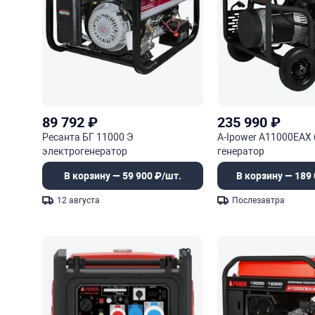
89 792
₽
235 990
₽
Ресанта БГ 11000 Э
A-Ipower A11000EAX
электрогенератор
генератор
В корзину — 59 900 ₽/шт.
В корзину — 189 
12 августа
Послезавтра