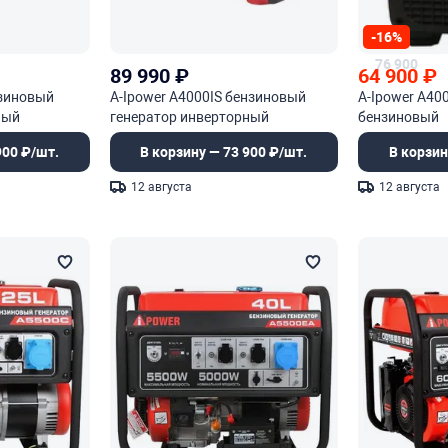
-16%
76 900
89 990
₽
64 900
₽
нзиновый
A-Ipower A4000IS бензиновый
A-Ipower A40
ный
генератор инверторный
бензиновый
900 ₽/шт.
В корзину — 73 900 ₽/шт.
В корзин
12 августа
12 августа