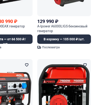
80 990
₽
129 990
₽
00EAX генератор
A-Ipower A6000LIGS бензиновый
генератор
та — от 66 500 ₽/
В корзину — 105 000 ₽/шт.
шт.
а
Послезавтра