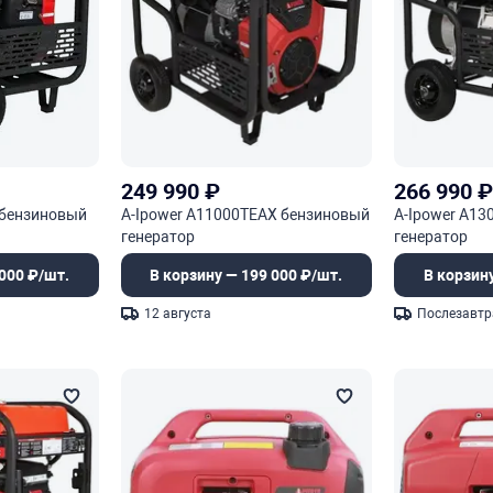
249 990
₽
266 990
 бензиновый
A-Ipower A11000TEAX бензиновый
A-Ipower A1
генератор
генератор
000 ₽/шт.
В корзину — 199 000 ₽/шт.
В корзин
12 августа
Послезавтр