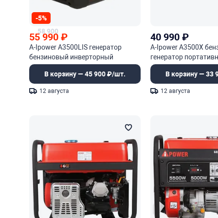
-5%
58 900
55 990
₽
40 990
₽
A-Ipower A3500LIS генератор
A-Ipower A3500X бе
бензиновый инверторный
генератор портатив
В корзину — 45 900 ₽/шт.
В корзину — 33 
12 августа
12 августа