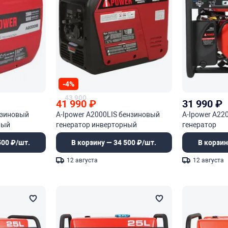
-4%
43 900
41 990
₽
31 990
₽
нзиновый
A-Ipower A2000LIS бензиновый
A-Ipower A22
ный
генератор инверторный
генератор
500 ₽/шт.
В корзину — 34 500 ₽/шт.
В корзин
12 августа
12 августа