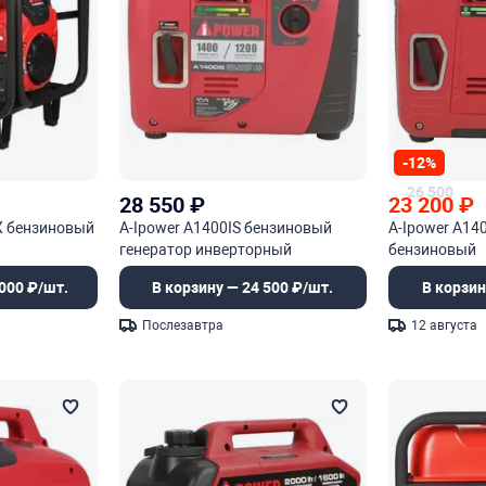
-12%
26 500
28 550
₽
23 200
₽
X бензиновый
A-Ipower A1400IS бензиновый
A-Ipower A14
генератор инверторный
бензиновый
000 ₽/шт.
В корзину — 24 500 ₽/шт.
В корзин
Послезавтра
12 августа