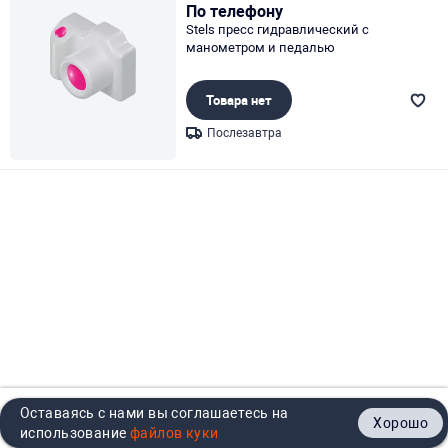
По телефону
Stels пресс гидравлический с
манометром и педалью
Товара нет
Послезавтра
Page 1 of 1
Оставаясь с нами вы соглашаетесь на
Хорошо
Главная
Каталог
Кабинет
Корзина
Контакты
использование