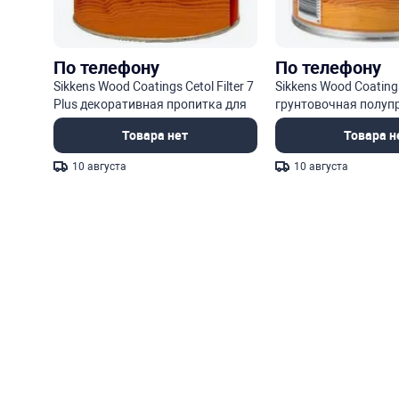
По телефону
По телефону
Sikkens Wood Coatings Cetol Filter 7
Sikkens Wood Coating
Plus декоративная пропитка для
грунтовочная полуп
защиты древесины
пропитка для защит
Товара нет
Товара н
10 августа
10 августа