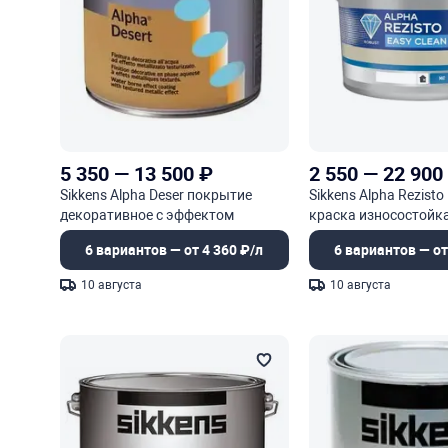
5 350
—
13 500
₽
2 550
—
22 900
Sikkens Alpha Deser покрытие
Sikkens Alpha Rezisto
декоративное с эффектом
краска износостойк
металлизированного песка
6 вариантов — от 4 360 ₽/л
6 вариантов — от
10 августа
10 августа