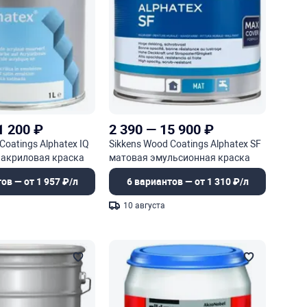
1 200
₽
2 390
—
15 900
₽
Coatings Alphatex IQ
Sikkens Wood Coatings Alphatex SF
 акриловая краска
матовая эмульсионная краска
ьных оснований
для минеральных поверхностей
ов — от 1 957 ₽/л
6 вариантов — от 1 310 ₽/л
10 августа