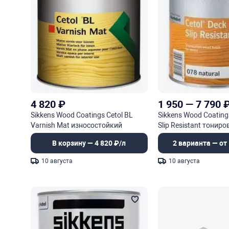
4 820
₽
1 950
—
7 790
Sikkens Wood Coatings Cetol BL
Sikkens Wood Coating
Varnish Mat износостойкий
Slip Resistant тонир
полиуретановый лак для защиты
отделочное покрыти
В корзину — 4 820 ₽/л
2 варианта — от 
древесины
10 августа
10 августа