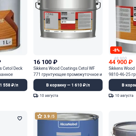
-8%
48 900
₽
16 100
₽
44 900
₽
s Cetol Deck
Sikkens Wood Coatings Cetol WF
Sikkens Wood 
ованное
771 грунтующее промежуточное и
9810-46-25 г
е
финишное покрытие
промежуточн
1 558 ₽/л
В корзину — 1 610 ₽/л
В корз
покрытие
10 августа
10 августа
3.9
/5