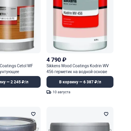
4 790
₽
Coatings Cetol WF
Sikkens Wood Coatings Kodrin WV
рунтующее
456 герметик на водной основе
ое и финишное
ину — 2 245 ₽/л
В корзину — 6 387 ₽/л
10 августа