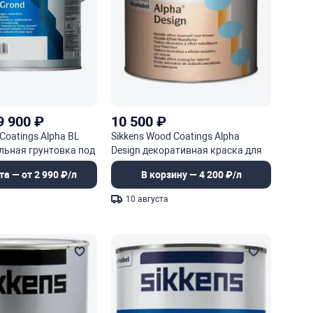
9 900
₽
10 500
₽
Coatings Alpha BL
Sikkens Wood Coatings Alpha
льная грунтовка под
Design декоративная краска для
 краску Alpha Tacto
стен с перламутровым эффектом
та — от 2 990 ₽/л
В корзину — 4 200 ₽/л
10 августа