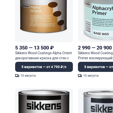
5 350
—
13 500
₽
2 990
—
20 900
Sikkens Wood Coatings Alpha Orient
Sikkens Wood Coating
декоративная краска для стен с
Primer изолирующий
эффектом шелка
грунт для внутренни
5 вариантов — от 4 790 ₽/л
5 вариантов — от
10 августа
10 августа