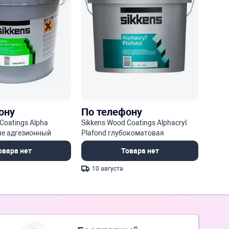
ону
По телефону
Coatings Alpha
Sikkens Wood Coatings Alphacryl
ue адгезионный
Plafond глубокоматовая
ной основе
акриловая краска для стен и
овара нет
Товара нет
потолков
10 августа