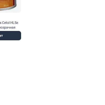
s Cetol HLSe
розрачная
ы древесины
ет