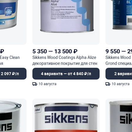
₽
5 350
—
13 500
₽
9 550
—
2
 Easy Clean
Sikkens Wood Coatings Alpha Alize
Sikkens Wood 
ая
декоративное покрытие для стен
Grond специа
с металлизированным эффектом
декоративную
 2 097 ₽/л
4 варианта — от 4 840 ₽/л
2 вариан
10 августа
10 августа