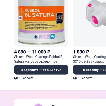
4 890
—
11 000
₽
1 890
₽
Sikkens Wood Coatings Rubbol BL
Sikkens Wood Coating
Satura матовое отделочное
3310-03-25 укрывис
покрытие
промежуточное и ф
4 варианта — от 4 337 ₽/л
В корзину — 1 
покрытие
10 августа
10 августа