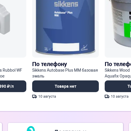
По телефону
По телеф
s Rubbol WF
Sikkens Autobase Plus MM базовая
Sikkens Wood 
тое
эмаль
Aquafix Opaq
инишное
грунт на вод
890 ₽/л
Товара нет
Т
10 августа
10 августа