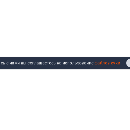
сь с нами вы соглашаетесь на использование
Реквизиты
Договор публичной оферты
Продажа юрлицам
Согласие на обработку
персональных данных
Возврат
Политика обработки
Вакансии
персональных данных