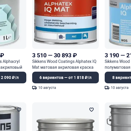
₽
3 510
—
30 893
₽
3 190
—
2
s Alphacryl
Sikkens Wood Coatings Alphatex IQ
Sikkens Wood 
 акриловый
Mat матовая акриловая краска
полуматовая
х работ
для минеральных оснований
для минерал
 2 090 ₽/л
6 вариантов — от 1 818 ₽/л
8 вариант
10 августа
10 августа