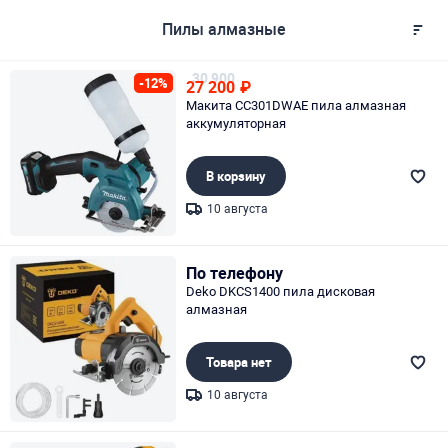
Пилы алмазные
30 900
-12%
27 200
₽
Макита CC301DWAE пила алмазная
аккумуляторная
В корзину
10 августа
Page 1 of 1
По телефону
Deko DKCS1400 пила дисковая
алмазная
Товара нет
10 августа
Page 1 of 1