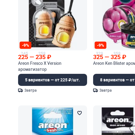
-9%
-9%
245
259
329
359
225
—
235
₽
325
—
325
₽
Areon Fresco X Version
Areon Ken Blister ар
ароматизатор
5 вариантов — от 225 ₽/шт.
8 вариантов — от
Завтра
Завтра