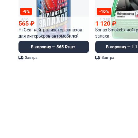
-9%
-10%
619
1 250
565
₽
1 120
₽
Hi-Gear нейтрализатор запахов
Sonax SmokeEx нейт
для интерьеров автомобилей
запаха
В корзину — 565 ₽/шт.
В корзину — 1 1
Завтра
Завтра