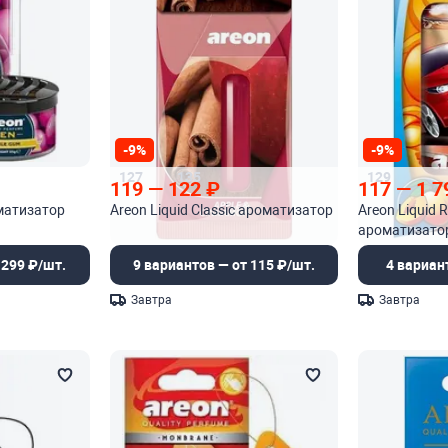
-9%
-9%
127
135
129
119
—
122
₽
117
—
1 7
оматизатор
Areon Liquid Classic ароматизатор
Areon Liquid 
ароматизато
 299 ₽/шт.
9 вариантов — от 115 ₽/шт.
4 вариан
Завтра
Завтра