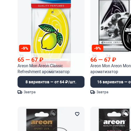
-9%
-9%
71
74
70
74
65
—
67
₽
66
—
67
₽
Areon Mon Areon Classic
Areon Mon Areon Mon
Refreshment ароматизатор
ароматизатор
8 вариантов — от 64 ₽/шт.
16 вариантов — о
Завтра
Завтра