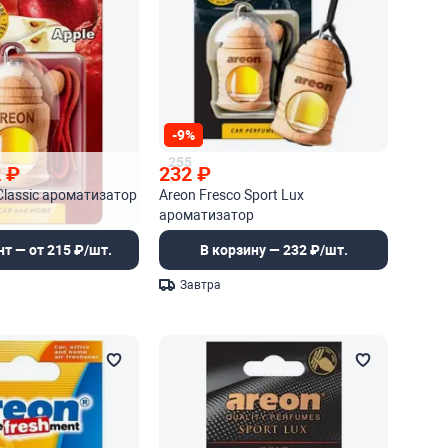
-9%
9
255
2
₽
232
₽
Classic ароматизатор
Areon Fresco Sport Lux
ароматизатор
нт — от 215 ₽/шт.
В корзину — 232 ₽/шт.
Завтра