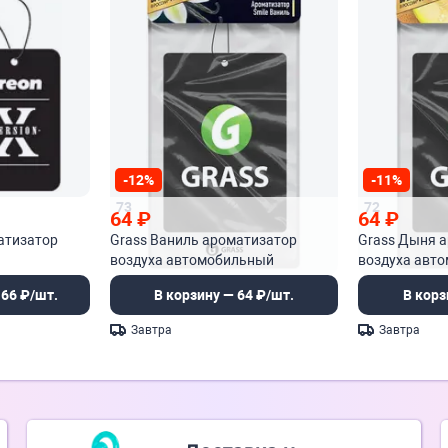
-12%
-11%
73
72
64
₽
64
₽
матизатор
Grass Ваниль ароматизатор
Grass Дыня 
воздуха автомобильный
воздуха авт
(картонный)
(картонный)
 66 ₽/шт.
В корзину — 64 ₽/шт.
В корз
Завтра
Завтра