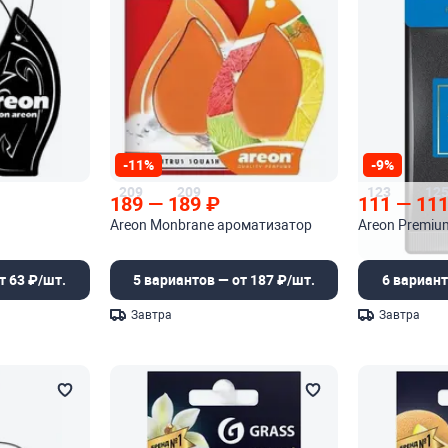
-11%
-9%
209
209
123
12
189
—
189
₽
111
—
11
Areon Monbrane ароматизатор
Areon Premiu
т 63 ₽/шт.
5 вариантов — от 187 ₽/шт.
6 вариант
Завтра
Завтра