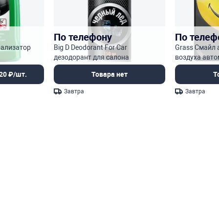
По телефону
По телеф
рализатор
Big D Deodorant For Car
Grass Смайл
дезодорант для салона
воздуха авт
автомобиля
(картонный)
20 ₽/шт.
Товара нет
Т
Завтра
Завтра