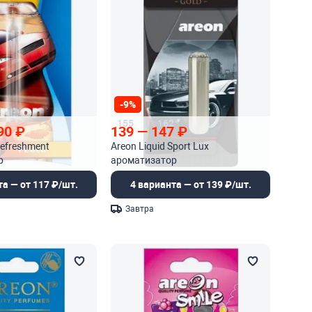
-9%
155
162
90
₽
139
—
147
₽
Refreshment
Areon Liquid Sport Lux
р
ароматизатор
та — от 117 ₽/шт.
4 варианта — от 139 ₽/шт.
Завтра