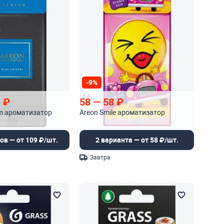
-9%
5
64
64
1
₽
58
—
58
₽
m ароматизатор
Areon Smile ароматизатор
ов — от 109 ₽/шт.
2 варианта — от 58 ₽/шт.
Завтра