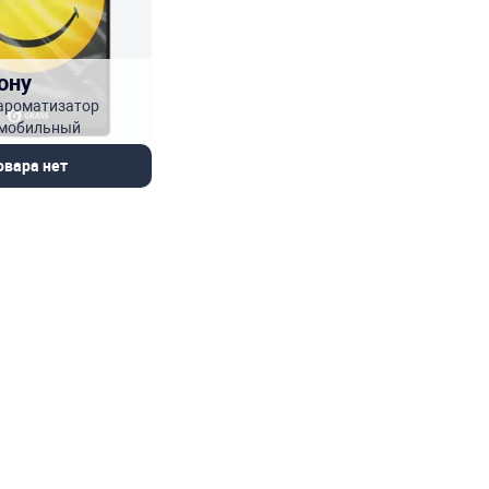
ону
 ароматизатор
омобильный
овара нет