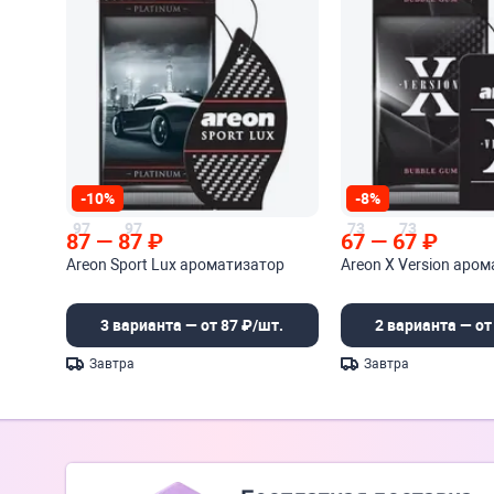
-10%
-8%
97
97
73
73
87
—
87
₽
67
—
67
₽
Areon Sport Lux ароматизатор
Areon X Version аро
3 варианта — от 87 ₽/шт.
2 варианта — от
Завтра
Завтра