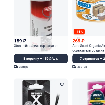
-16%
315
159
₽
265
₽
3ton нейтрализатор запахов
Abro Scent Organic Ai
освежитель воздуха
автомобиля
В корзину — 159 ₽/шт.
7 вариантов — 
Завтра
Завтра