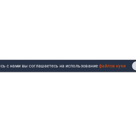
сь с нами вы соглашаетесь на использование
Реквизиты
Договор публичной оферты
Продажа юрлицам
Согласие на обработку
персональных данных
Возврат
Политика обработки
Вакансии
персональных данных