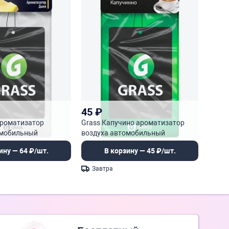
45
₽
ароматизатор
Grass Капучино ароматизатор
омобильный
воздуха автомобильный
(картонный)
ину — 64 ₽/шт.
В корзину — 45 ₽/шт.
Завтра