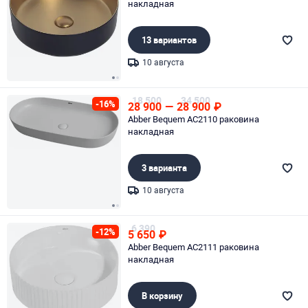
накладная
13 вариантов
10 августа
Page 1 of 2
18 500
34 500
-16%
28 900
—
28 900
₽
Abber Bequem AC2110 раковина
накладная
3 варианта
10 августа
Page 1 of 2
6 390
-12%
5 650
₽
Abber Bequem AC2111 раковина
накладная
В корзину