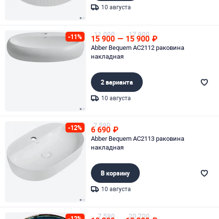
10 августа
Page 1 of 2
11 000
17 900
-11%
15 900
—
15 900
₽
Abber Bequem AC2112 раковина
накладная
2 варианта
10 августа
Page 1 of 2
7 590
-12%
6 690
₽
Abber Bequem AC2113 раковина
накладная
В корзину
10 августа
Page 1 of 2
7 590
20 700
-12%