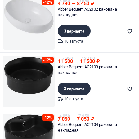
5 450
9 550
-12%
4 790
—
8 450
₽
Abber Bequem AC2102 раковина
накладная
3 варианта
10 августа
Page 1 of 1
7 950
13 100
-12%
11 500
—
11 500
₽
Abber Bequem AC2103 раковина
накладная
3 варианта
10 августа
Page 1 of 1
4 050
7 950
-12%
7 050
—
7 050
₽
Abber Bequem AC2104 раковина
накладная