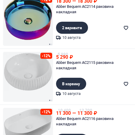
18 300
—
18 300
₽
Abber Bequem AC2114 раковина
накладная
2 варианта
10 августа
Page 1 of 2
5 990
-12%
5 290
₽
Abber Bequem AC2115 раковина
накладная
В корзину
10 августа
Page 1 of 2
10 400
12 700
-12%
11 300
—
11 300
₽
Abber Bequem AC2116 раковина
накладная