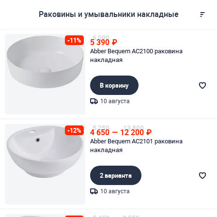
Раковины и умывальники накладные
6 090
-11%
5 390
₽
Abber Bequem AC2100 раковина
накладная
В корзину
10 августа
Page 1 of 1
5 250
13 800
-12%
4 650
—
12 200
₽
Abber Bequem AC2101 раковина
накладная
2 варианта
10 августа
Page 1 of 1