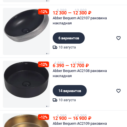
Page 1 of 2
6 390
13 900
-12%
12 300
—
12 300
₽
Abber Bequem AC2107 раковина
накладная
6 вариантов
10 августа
Page 1 of 2
4 590
14 300
-12%
6 390
—
12 700
₽
Abber Bequem AC2108 раковина
накладная
14 вариантов
10 августа
Page 1 of 2
6 390
19 300
-12%
12 900
—
16 900
₽
Abber Bequem AC2109 раковина