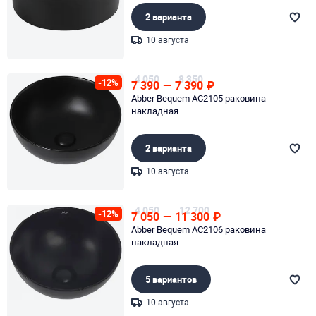
2 варианта
10 августа
Page 1 of 1
4 050
8 350
-12%
7 390
—
7 390
₽
Abber Bequem AC2105 раковина
накладная
2 варианта
10 августа
Page 1 of 1
4 050
12 700
-12%
7 050
—
11 300
₽
Abber Bequem AC2106 раковина
накладная
5 вариантов
10 августа