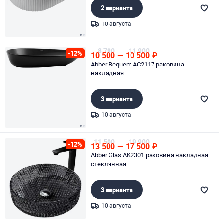
2 варианта
10 августа
Page 1 of 2
8 790
11 900
-12%
10 500
—
10 500
₽
Abber Bequem AC2117 раковина
накладная
3 варианта
10 августа
Page 1 of 2
11 500
19 900
-12%
13 500
—
17 500
₽
Abber Glas AK2301 раковина накладная
стеклянная
3 варианта
10 августа