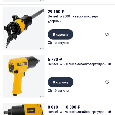
Page 1 of 3
29 150
₽
Denzel IW2600 пневмогайковерт
ударный
В корзину
10 августа
Page 1 of 3
6 770
₽
Denzel IW680 пневмогайковерт ударный
В корзину
10 августа
Page 1 of 3
8 810
—
10 380
₽
Denzel IW860 пневмогайковерт ударный