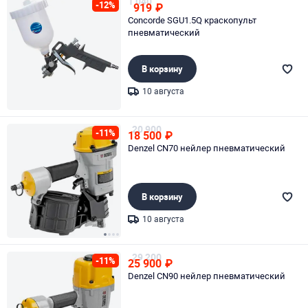
1 040
-12%
919
₽
Concorde SGU1.5Q краскопульт
пневматический
В корзину
10 августа
Page 1 of 1
20 900
-11%
18 500
₽
Denzel CN70 нейлер пневматический
В корзину
10 августа
Page 1 of 4
29 200
-11%
25 900
₽
Denzel CN90 нейлер пневматический