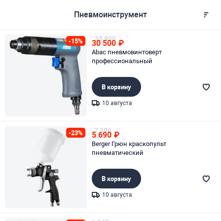
Пневмоинструмент
35 900
-15%
30 500
₽
Abac пневмовинтоверт
профессиональный
В корзину
10 августа
Page 1 of 1
7 390
-23%
5 690
₽
Berger Грюн краскопульт
пневматический
В корзину
10 августа
Page 1 of 1