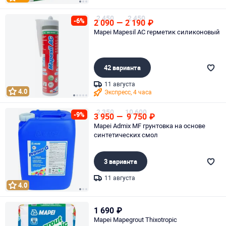
Page 1 of 3
2 450
2 450
-6%
2 090
—
2 190
₽
Mapei Mapesil AC герметик силиконовый
42 варианта
11 августа
4.0
Экспресс, 4 часа
Page 1 of 5
2 350
10 600
-9%
3 950
—
9 750
₽
Mapei Admix MF грунтовка на основе
синтетических смол
3 варианта
11 августа
4.0
Page 1 of 3
1 690
₽
Mapei Mapegrout Thixotropic