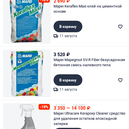
2 690
₽
Mapei Keraflex Maxi клей на цементной
основе
В корзину
11 августа
Page 1 of 1
3 520
₽
Mapei Mapegrout SV-R Fiber безусадочная
бетонная смесь наливного типа
В корзину
11 августа
Page 1 of 1
4 150
16 900
-19%
3 350
—
14 100
₽
Mapei Ultracare Kerapoxy Cleaner средство
для удаления остатков эпоксидной
затирки