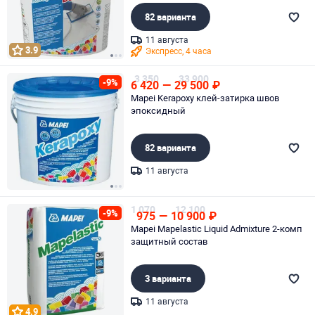
82 варианта
11 августа
3.9
Экспресс, 4 часа
Page 1 of 3
3 350
33 900
-9%
6 420
—
29 500
₽
Mapei Kerapoxy клей-затирка швов
эпоксидный
82 варианта
11 августа
Page 1 of 3
1 070
12 100
-9%
975
—
10 900
₽
Mapei Mapelastic Liquid Admixture 2-комп
защитный состав
3 варианта
11 августа
4.9