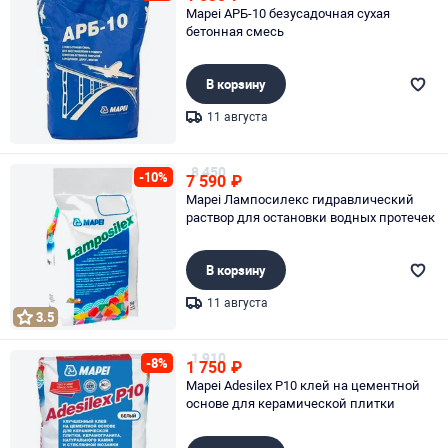
Mapei АРБ-10 безусадочная сухая
бетонная смесь
В корзину
11 августа
Page 1 of 1
8 450
-10%
7 590
₽
Mapei Лампосилекс гидравлический
раствор для остановки водных протечек
В корзину
11 августа
3.5
Page 1 of 1
1 910
-8%
1 750
₽
Mapei Adesilex P10 клей на цементной
основе для керамической плитки