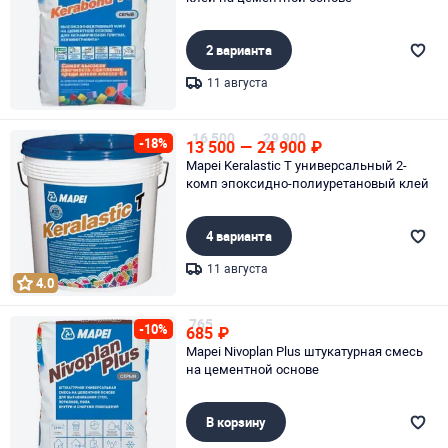
2 варианта
11 августа
Page 1 of 1
16 500
29 900
-18%
13 500
—
24 900
₽
Mapei Keralastic T универсальный 2-
комп эпоксидно-полиуретановый клей
4 варианта
11 августа
4.0
Page 1 of 1
765
-10%
685
₽
Mapei Nivoplan Plus штукатурная смесь
на цементной основе
В корзину