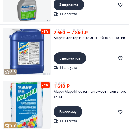
2 варианта
11 августа
Page 1 of 2
2 950
8 390
-9%
2 650
—
7 850
₽
Mapei Granirapid 2-комп клей для плитки
5 вариантов
11 августа
3.3
Page 1 of 4
1 690
-5%
1 610
₽
Mapei Mapefill бетонная смесь наливного
типа
В корзину
11 августа
3.8