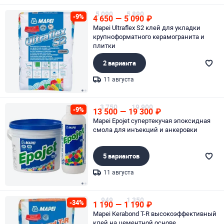
Page 1 of 1
5 090
5 890
-9%
4 650
—
5 090
₽
Mapei Ultraflex S2 клей для укладки
крупноформатного керамогранита и
плитки
2 варианта
11 августа
Page 1 of 2
3 750
19 900
-9%
13 500
—
19 300
₽
Mapei Epojet супертекучая эпоксидная
смола для инъекций и анкеровки
5 вариантов
11 августа
Page 1 of 2
949
1 350
-34%
1 190
—
1 190
₽
Mapei Kerabond T-R высокоэффективный
клей на цементной основе