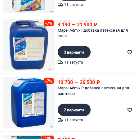
11 августа
Page 1 of 2
4 490
23 500
-7%
4 190
—
21 900
₽
Mapei Admix I добавка латексная для
клея
3 варианта
11 августа
Page 1 of 3
11 500
28 500
-7%
10 700
—
26 500
₽
Mapei Admix P добавка латексная для
раствора
2 варианта
11 августа
Page 1 of 2
2 990
-10%