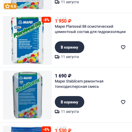
11 августа
4.6
Page 1 of 1
2 120
-8%
1 950
₽
Mapei Planiseal 88 осмотический
цементный состав для гидроизоляции
В корзину
11 августа
Page 1 of 1
1 690
₽
Mapei Stabilcem ремонтная
тонкодисперсная смесь
В корзину
11 августа
Page 1 of 1
1 630
-6%
1 530
₽