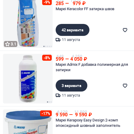
315
1 070
-9%
285
—
979
₽
Mapei Keracolor FF затирка швов
42 варианта
11 августа
3.1
Page 1 of 5
649
4 250
-8%
599
—
4 050
₽
Mapei Admix F добавка полимерная для
затирки
3 варианта
11 августа
Page 1 of 3
6 120
11 500
-17%
9 590
—
9 590
₽
Mapei Kerapoxy Easy Design 2-комп
эпоксидный шовный заполнитель