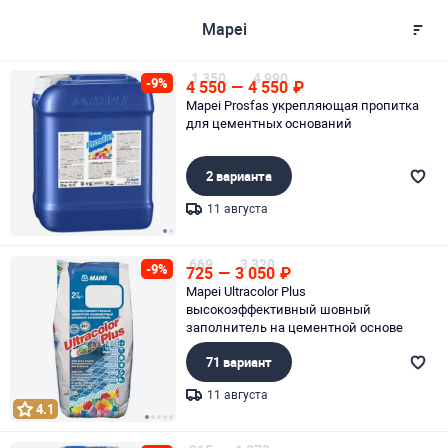
Mapei
1 350
4 990
-9%
4 550
—
4 550
₽
Mapei Prosfas укрепляющая пропитка
для цементных оснований
2 варианта
11 августа
Page 1 of 2
669
3 320
-9%
725
—
3 050
₽
Mapei Ultracolor Plus
высокоэффективный шовный
заполнитель на цементной основе
71 вариант
11 августа
4.1
Page 1 of 5