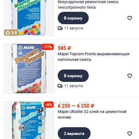
безусадочная ремонтная смесь
тиксотропного типа
В корзину
11 августа
3.8
Page 1 of 1
655
-11%
585
₽
Mapei Topcem Pronto выравнивающая
напольная смесь
В корзину
11 августа
Page 1 of 1
6 650
6 650
-6%
6 250
—
6 250
₽
Mapei Ultralite S2 клей на цементной
основе
2 варианта