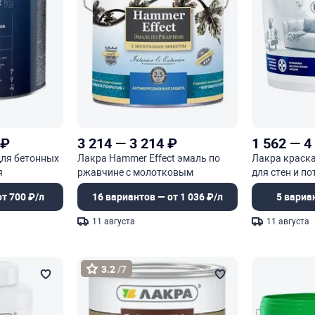
₽
3 214
—
3 214
₽
1 562
—
4
 для бетонных
Лакра Hammer Effect эмаль по
Лакра краск
я
ржавчине с молотковым
для стен и п
эффектом декоративная
т 700 ₽/л
16 вариантов — от 1 036 ₽/л
5 вариа
11 августа
11 августа
3.2
/7