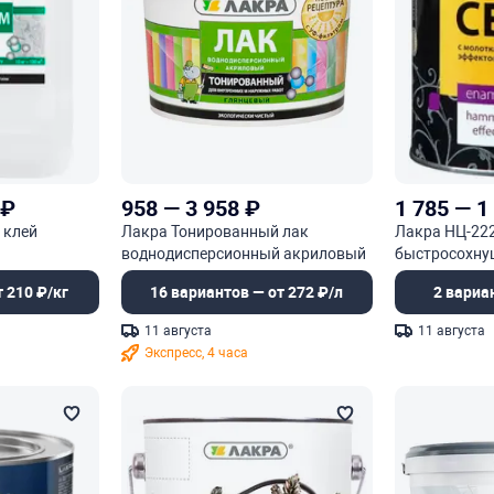
₽
958
—
3 958
₽
1 785
—
1
 клей
Лакра Тонированный лак
Лакра НЦ-22
воднодисперсионный акриловый
быстросохну
с уф-фильтром
 210 ₽/кг
16 вариантов — от 272 ₽/л
2 вариа
11 августа
11 августа
Экспресс, 4 часа