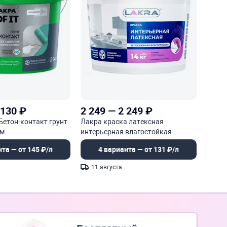
 130
₽
2 249
—
2 249
₽
 Бетон-контакт грунт
Лакра краска латексная
ом
интерьерная влагостойкая
нта — от 145 ₽/л
4 варианта — от 131 ₽/л
11 августа