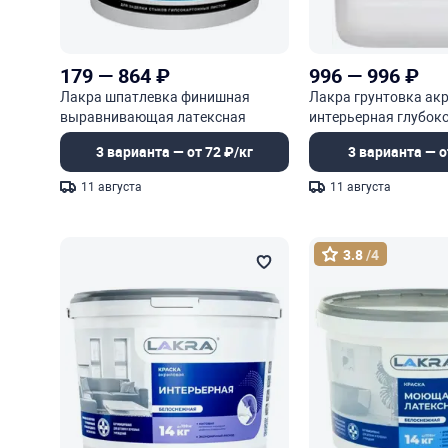
179
—
864
₽
996
—
996
₽
Лакра шпатлевка финишная
Лакра грунтовка ак
выравнивающая латексная
интерьерная глубок
проникновения
3 варианта — от 72 ₽/кг
3 варианта — о
11 августа
11 августа
3.8
/4