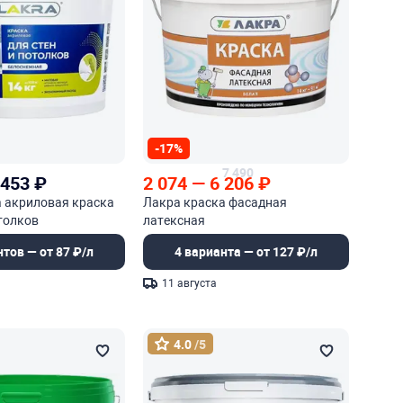
-17%
7 490
 453
₽
2 074
—
6 206
₽
а акриловая краска
Лакра краска фасадная
отолков
латексная
нтов — от 87 ₽/л
4 варианта — от 127 ₽/л
11 августа
4.0
/5