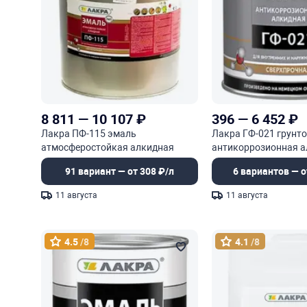
8 811
—
10 107
₽
396
—
6 452
₽
Лакра ПФ-115 эмаль
Лакра ГФ-021 грунт
атмосферостойкая алкидная
антикоррозионная а
сверхпрочная
сверхпрочная
91 вариант — от 308 ₽/л
6 вариантов — о
11 августа
11 августа
4.5
/8
4.1
/8