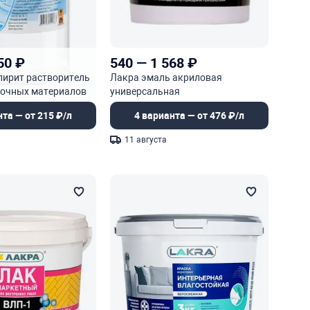
50
₽
540
—
1 568
₽
пирит растворитель
Лакра эмаль акриловая
сочных материалов
универсальная
нта — от 215 ₽/л
4 варианта — от 476 ₽/л
11 августа