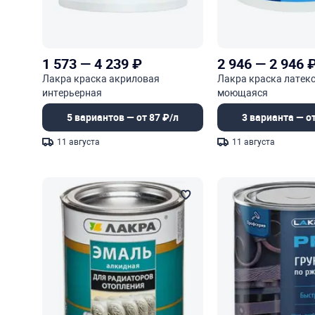
1 573
—
4 239
₽
2 946
—
2 946
Лакра краска акриловая
Лакра краска латек
интерьерная
моющаяся
5 вариантов — от 87 ₽/л
3 варианта — от
11 августа
11 августа