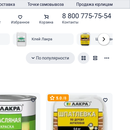
оставка
Точки самовывоза
Продажа юрлицам
8 800 775-75-54
Контакты
т
Избранное
Корзина
Клей Лакра
Шпатлевки Лакра
По популярности
5.0
/8