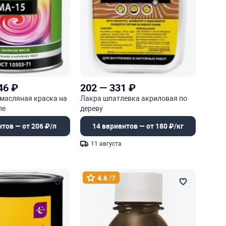
46
₽
202
—
331
₽
масляная краска на
Лакра шпатлевка акриловая по
ле
дереву
нтов — от 206 ₽/л
14 вариантов — от 180 ₽/кг
11 августа
4.6
/7