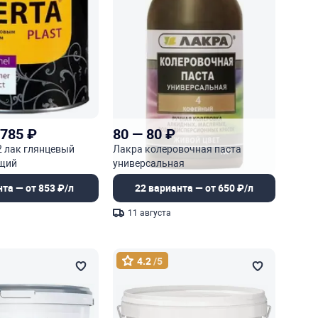
 785
₽
80
—
80
₽
2 лак глянцевый
Лакра колеровочная паста
щий
универсальная
нта — от 853 ₽/л
22 варианта — от 650 ₽/л
11 августа
4.2
/5