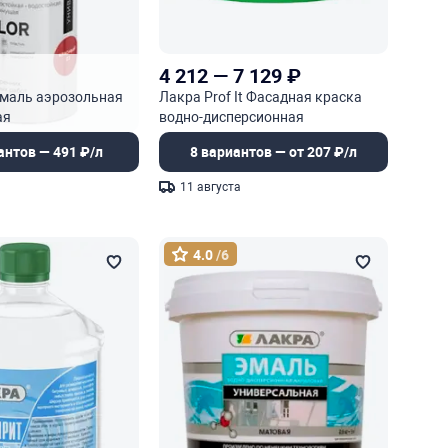
4 212
—
7 129
₽
эмаль аэрозольная
Лакра Prof It Фасадная краска
ая
водно-дисперсионная
атмосферостойкая
антов — 491 ₽/л
8 вариантов — от 207 ₽/л
11 августа
4.0
/6