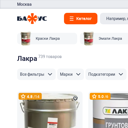
Москва
Каталог
Краски Лакра
Эмали Лакра
739 товаров
Лакра
Все фильтры
Марки
Подкатегории
4.8
/14
5.0
/6