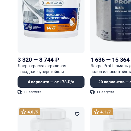
3 320
—
8 744
₽
1 636
—
15 364
Лакра краска акриловая
Лакра Prof It эмаль
фасадная суперстойкая
полов износостойка
быстросохнущая
4 варианта — от 178 ₽/л
20 вариантов — о
11 августа
11 августа
4.0
/5
4.1
/7