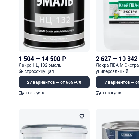
1 504
—
14 500
₽
2 627
—
10 342
Лакра НЦ-132 эмаль
Лакра ПВА-М Экстра
быстросохнущая
универсальный
27 вариантов — от 665 ₽/л
7 вариантов — от
11 августа
11 августа