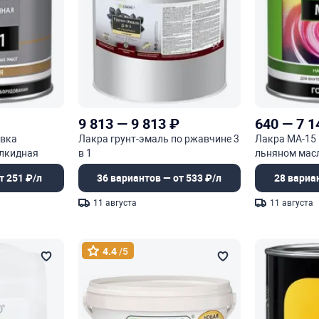
9 813
—
9 813
₽
640
—
7 1
овка
Лакра грунт-эмаль по ржавчине 3
Лакра МА-15 
лкидная
в 1
льняном мас
т 251 ₽/л
36 вариантов — от 533 ₽/л
28 вариа
11 августа
11 августа
4.4
/5