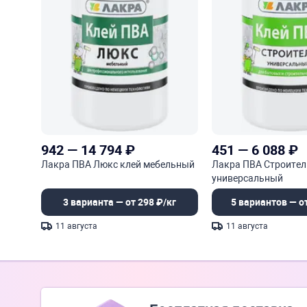
942
—
14 794
₽
451
—
6 088
₽
Лакра ПВА Люкс клей мебельный
Лакра ПВА Строител
универсальный
3 варианта — от 298 ₽/кг
5 вариантов — от
11 августа
11 августа