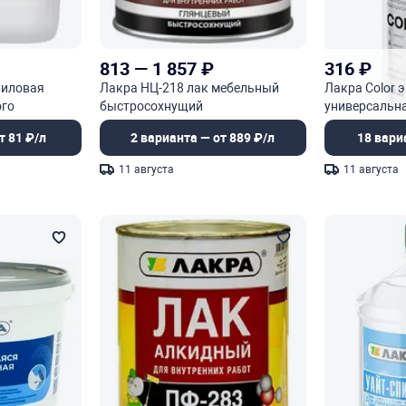
813
—
1 857
₽
316
₽
риловая
Лакра НЦ-218 лак мебельный
Лакра Color 
ого
быстросохнущий
универсальн
т 81 ₽/л
2 варианта — от 889 ₽/л
18 вари
11 августа
11 августа