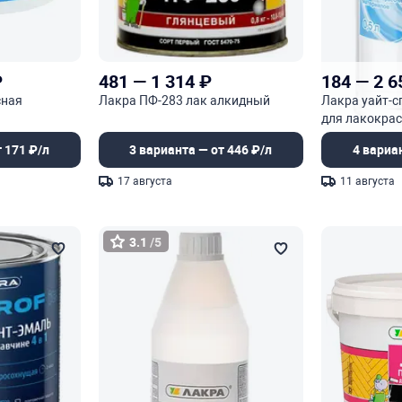
₽
481
—
1 314
₽
184
—
2 6
сная
Лакра ПФ-283 лак алкидный
Лакра уайт-с
для лакокра
 171 ₽/л
3 варианта — от 446 ₽/л
4 вариа
17 августа
11 августа
3.1
/5