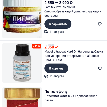
2 550
—
3 990
₽
Farbitex Profi пигмент
блескообразующий для лессирующих
составов
6 вариантов
11 августа
Page 1 of 3
2 650
-11%
2 350
₽
Mapei Ultracoat Hard Oil Hardener добавка
для ускорения отверждения Ultracoat
Hard Oil Fast
В корзину
11 августа
Page 1 of 1
По телефону
Оптимист Элит D 741 декоративная
паста