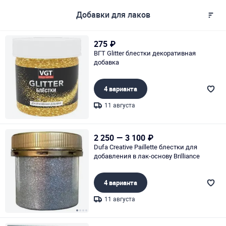
Добавки для лаков
275
₽
ВГТ Glitter блестки декоративная
добавка
4 варианта
11 августа
Page 1 of 1
2 250
—
3 100
₽
Dufa Creative Paillette блестки для
добавления в лак-оcнову Brilliance
4 варианта
11 августа
Page 1 of 4