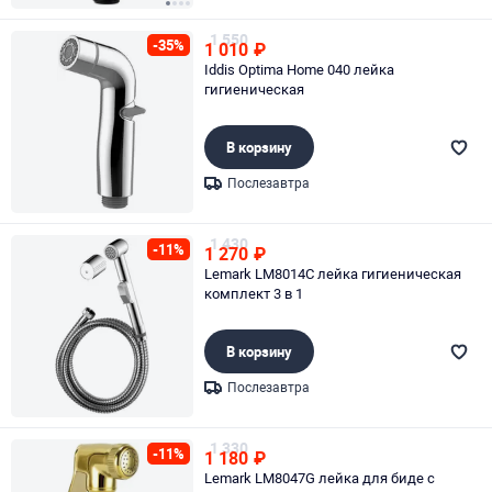
Page 1 of 4
1 550
-35%
1 010
₽
Iddis Optima Home 040 лейка
гигиеническая
В корзину
Послезавтра
Page 1 of 1
1 430
-11%
1 270
₽
Lemark LM8014C лейка гигиеническая
комплект 3 в 1
В корзину
Послезавтра
Page 1 of 1
1 330
-11%
1 180
₽
Lemark LM8047G лейка для биде с