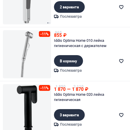
2 варианта
Послезавтра
Page 1 of 2
965
-11%
855
₽
Iddis Optima Home 010 лейка
гигиеническая с держателем
В корзину
Послезавтра
Page 1 of 1
1 850
2 110
-11%
1 870
—
1 870
₽
Iddis Optima Home 020 лейка
гигиеническая
3 варианта
Послезавтра