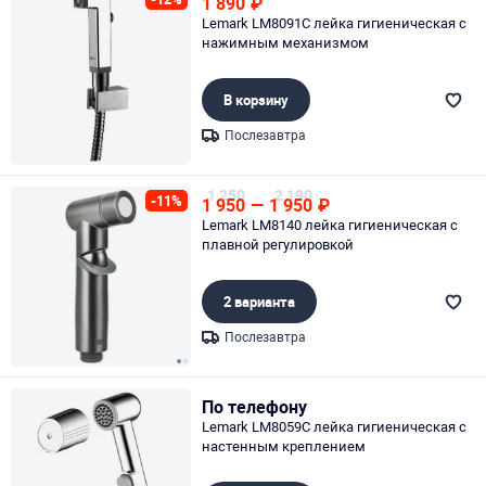
1 890
₽
Lemark LM8091C лейка гигиеническая с
нажимным механизмом
В корзину
Послезавтра
Page 1 of 1
1 250
2 190
-11%
1 950
—
1 950
₽
Lemark LM8140 лейка гигиеническая с
плавной регулировкой
2 варианта
Послезавтра
Page 1 of 2
По телефону
Lemark LM8059C лейка гигиеническая с
настенным креплением