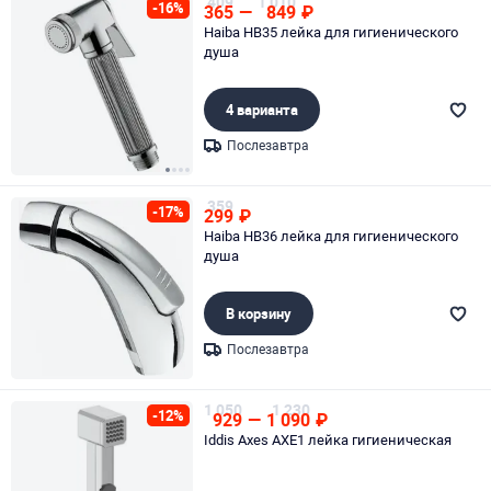
409
1 010
-16%
365
—
849
₽
Haiba HB35 лейка для гигиенического
душа
4 варианта
Послезавтра
Page 1 of 4
359
-17%
299
₽
Haiba HB36 лейка для гигиенического
душа
В корзину
Послезавтра
Page 1 of 1
1 050
1 230
-12%
929
—
1 090
₽
Iddis Axes AXE1 лейка гигиеническая