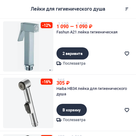
Лейки для гигиенического душа
1 130
1 240
-12%
1 090
—
1 090
₽
Fashun A21 лейка гигиеническая
2 варианта
Послезавтра
Page 1 of 2
365
-16%
305
₽
Haiba HB34 лейка для гигиенического
душа
В корзину
Послезавтра
Page 1 of 1