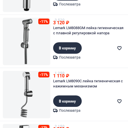
Послезавтра
Page 1 of 1
3 520
-11%
3 120
₽
Lemark LM8088GM лейка гигиеническая
с плавной регулировкой напора
В корзину
Послезавтра
Page 1 of 1
1 250
-11%
1 110
₽
Lemark LM8090C лейка гигиеническая с
нажимным механизмом
В корзину
Послезавтра
Page 1 of 1
2 150
-12%