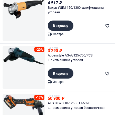
4 517
₽
Вихрь УШМ-150/1300 шлифмашина
угловая
В корзину
Завтра
Page 1 of 1
4 120
-20%
3 290
₽
Accesstyle AG-A/125-750/PCS
шлифмашина угловая
В корзину
Завтра
Page 1 of 1
61 500
-17%
50 900
₽
AEG BEWS 18-125BL LI-502C
шлифмашина угловая бесщеточная