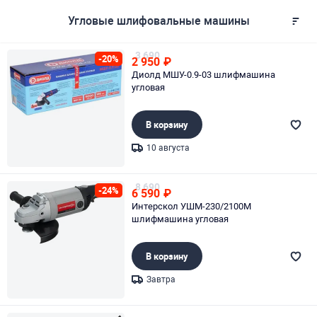
Угловые шлифовальные машины
3 690
-20%
2 950
₽
Диолд МШУ-0.9-03 шлифмашина
угловая
В корзину
10 августа
Page 1 of 1
8 690
-24%
6 590
₽
Интерскол УШМ-230/2100М
шлифмашина угловая
В корзину
Завтра
Page 1 of 1