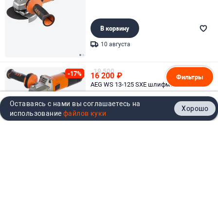
В корзину
10 августа
Page 1 of 2
19 500
-17%
16 200
₽
Фильтры
AEG WS 13-125 SXE шлифмашина
угловая
Оставаясь с нами вы соглашаетесь на
Хорошо
Главная
Каталог
Кабинет
Корзина
Контакты
использование
В корзину
10 августа
Page 1 of 1
17 900
-39%
10 900
₽
AEG WS 13-125XE шлифмашина угловая
В корзину