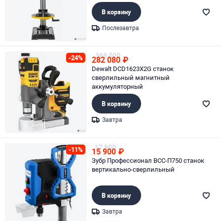
В корзину
Послезавтра
Page 1 of 4
369 000
-24%
282 080
₽
Dewalt DCD1623X2G станок
сверлильный магнитный
аккумуляторный
В корзину
Завтра
Page 1 of 3
17 900
-11%
15 900
₽
Зубр Профессионал ВСС-П750 станок
вертикально-сверлильный
В корзину
Завтра