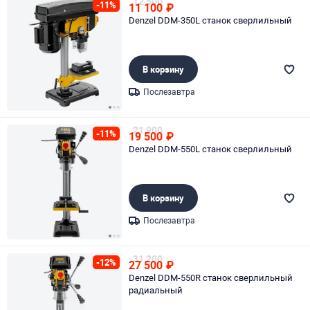
12 500
-11%
11 100
₽
Denzel DDM-350L станок сверлильный
В корзину
Послезавтра
Page 1 of 3
21 900
-11%
19 500
₽
Denzel DDM-550L станок сверлильный
В корзину
Послезавтра
Page 1 of 3
31 200
-12%
27 500
₽
Denzel DDM-550R станок сверлильный
радиальный