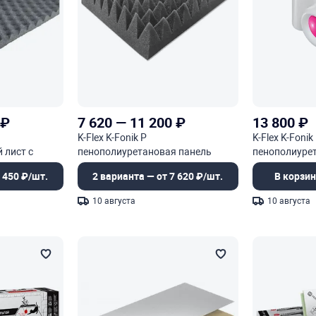
₽
7 620
—
11 200
₽
13 800
₽
K-Flex K-Fonik P
K-Flex K-Fonik
 лист с
пенополиуретановая панель
пенополиурет
стью
(пластина)
рельефной п
 450 ₽/шт.
2 варианта — от 7 620 ₽/шт.
В корзин
(пластина)
10 августа
10 августа