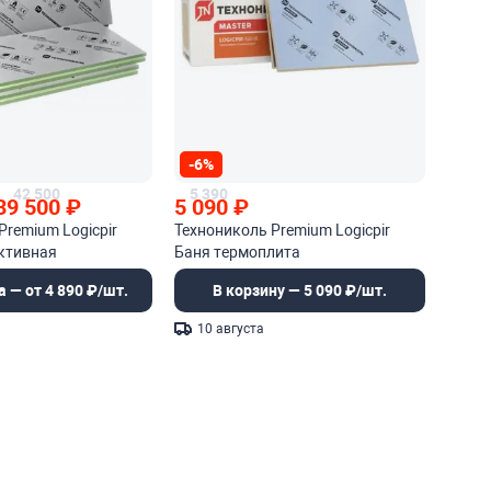
-6%
42 500
5 390
39 500
₽
5 090
₽
Premium Logicpir
Технониколь Premium Logicpir
ктивная
Баня термоплита
ия
а — от 4 890 ₽/шт.
В корзину — 5 090 ₽/шт.
10 августа