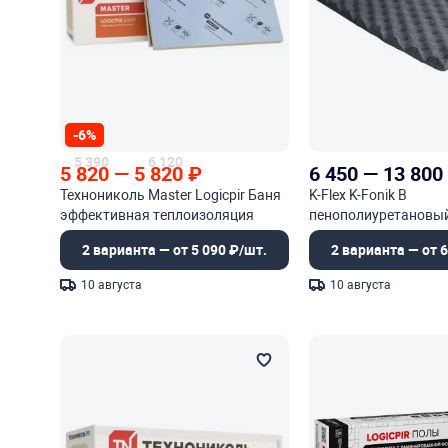
-6%
5 390
6 120
5 820
—
5 820
₽
6 450
—
13 800
Технониколь Master Logicpir Баня
K-Flex K-Fonik B
эффективная теплоизоляция
пенополиуретановый
рельефной поверхно
2 варианта — от 5 090 ₽/шт.
2 варианта — от 6
(пластина)
10 августа
10 августа