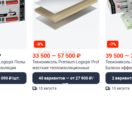
-9%
-7%
31 900
65 900
₽
33 500
—
57 500
₽
39 500
—
Logicpir Полы
Технониколь Premium Logicpir Prof
Технониколь 
изоляция
жесткие теплоизоляционные
Балкон эффе
плиты
теплоизоляц
 090 ₽/шт.
40 вариантов — от 27 900 ₽/
2 вариант
шт.
10 августа
10 августа