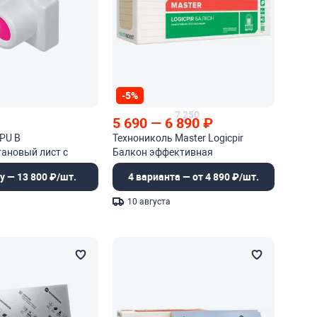
-5%
7 250
5 690
—
6 890
₽
 PU B
Технониколь Master Logicpir
ановый лист с
Балкон эффективная
оверхностью
теплоизоляция
у — 13 800 ₽/шт.
4 варианта — от 4 890 ₽/шт.
10 августа