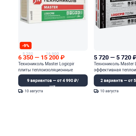
-9%
5 250
16 900
6 350
—
15 200
₽
5 720
—
5 720
Технониколь Master Logicpir
Технониколь Master 
плиты теплоизоляционные
эффективная тепло
9 вариантов — от 4 990 ₽/
2 варианта — от 5
шт.
10 августа
10 августа