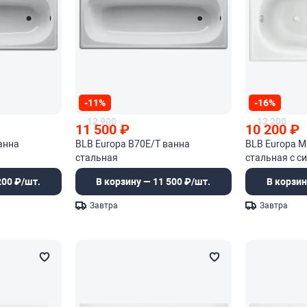
-11%
-16%
12 900
12 200
11 500
₽
10 200
₽
анна
BLB Europa B70E/T ванна
BLB Europa M
стальная
стальная с с
200 ₽/шт.
В корзину — 11 500 ₽/шт.
В корзин
Завтра
Завтра