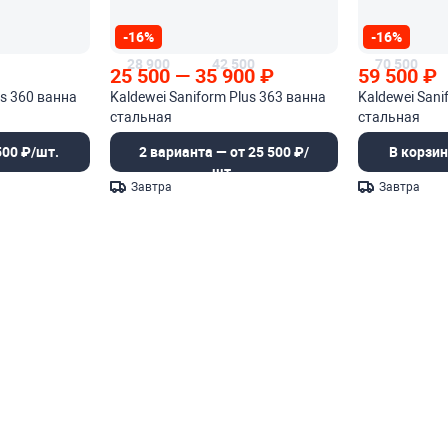
-16%
-16%
28 900
42 500
70 500
25 500
—
35 900
₽
59 500
₽
us 360 ванна
Kaldewei Saniform Plus 363 ванна
Kaldewei Sani
стальная
стальная
500 ₽/шт.
2 варианта — от 25 500 ₽/
В корзин
шт.
Завтра
Завтра