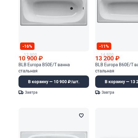
-16%
-11%
12 900
14 900
10 900
₽
13 200
₽
BLB Europa B50E/T ванна
BLB Europa B60E/T в
стальная
стальная
В корзину — 10 900 ₽/шт.
В корзину — 13 
Завтра
Завтра