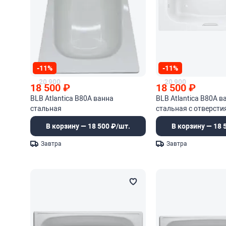
-11%
-11%
20 900
20 900
18 500
₽
18 500
₽
BLB Atlantica B80A ванна
BLB Atlantica B80A в
стальная
стальная с отверсти
ручек
В корзину — 18 500 ₽/шт.
В корзину — 18 
Завтра
Завтра