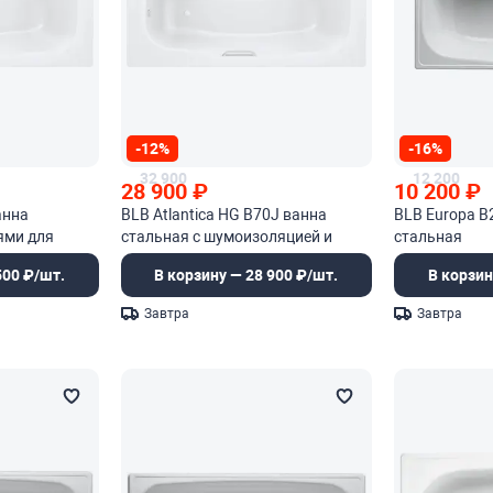
-12%
-16%
32 900
12 200
28 900
₽
10 200
₽
анна
BLB Atlantica HG B70J ванна
BLB Europa B
ями для
стальная с шумоизоляцией и
стальная
отверстиями для ручек
500 ₽/шт.
В корзину — 28 900 ₽/шт.
В корзин
Завтра
Завтра