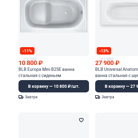
-11%
-13%
12 200
31 900
10 800
₽
27 900
₽
BLB Europa Mini B2SE ванна
BLB Universal Anato
стальная с сиденьем
ванна стальная с ш
В корзину — 10 800 ₽/шт.
В корзину — 27 
Завтра
Завтра