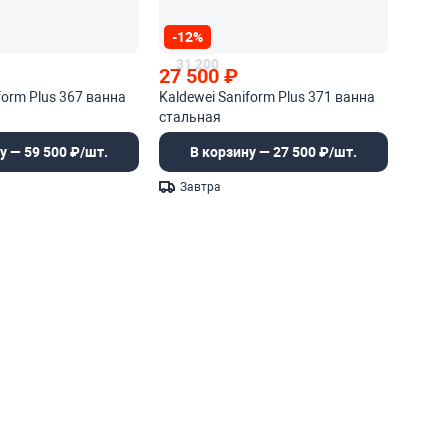
-12%
31 200
27 500
₽
form Plus 367 ванна
Kaldewei Saniform Plus 371 ванна
стальная
у — 59 500 ₽/шт.
В корзину — 27 500 ₽/шт.
Завтра