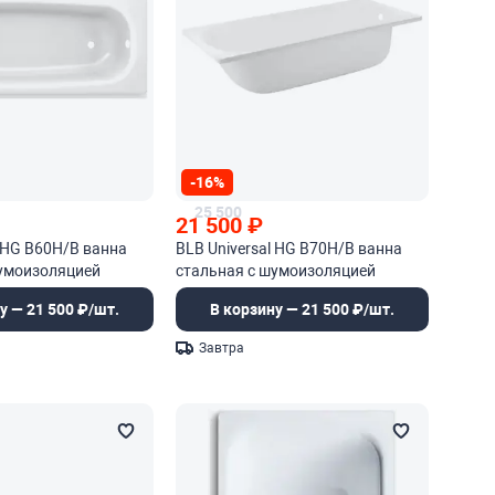
-16%
25 500
21 500
₽
l HG B60H/B ванна
BLB Universal HG B70H/B ванна
шумоизоляцией
стальная с шумоизоляцией
у — 21 500 ₽/шт.
В корзину — 21 500 ₽/шт.
Завтра