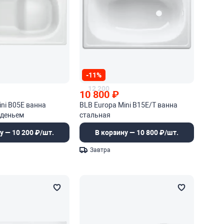
-11%
12 200
10 800
₽
ini B05E ванна
BLB Europa Mini B15E/T ванна
иденьем
стальная
у — 10 200 ₽/шт.
В корзину — 10 800 ₽/шт.
Завтра