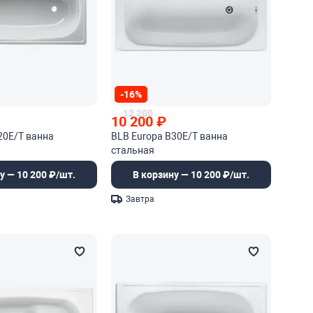
-16%
12 200
10 200
₽
20E/T ванна
BLB Europa B30E/T ванна
стальная
у — 10 200 ₽/шт.
В корзину — 10 200 ₽/шт.
Завтра