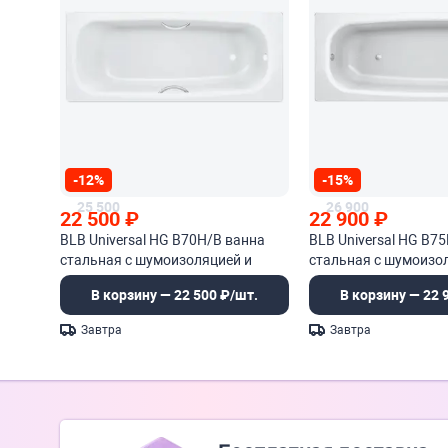
-12%
-15%
25 500
26 900
22 500
₽
22 900
₽
BLB Universal HG B70H/B ванна
BLB Universal HG B7
стальная с шумоизоляцией и
стальная с шумоизо
отверстиями для ручек
В корзину — 22 500 ₽/шт.
В корзину — 22 
Завтра
Завтра