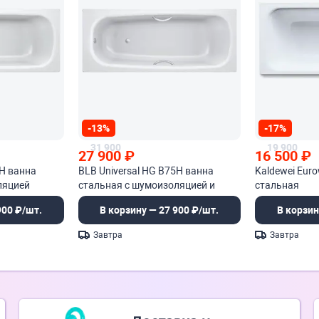
-13%
-17%
31 900
19 900
27 900
₽
16 500
₽
5H ванна
BLB Universal HG B75H ванна
Kaldewei Eur
ляцией
стальная с шумоизоляцией и
стальная
отверстиями для ручек
900 ₽/шт.
В корзину — 27 900 ₽/шт.
В корзин
Завтра
Завтра