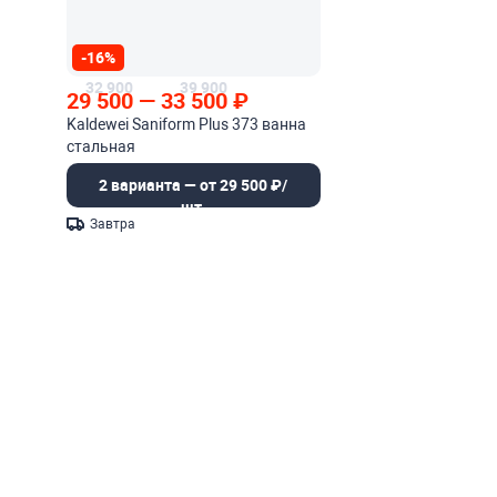
-16%
32 900
39 900
29 500
—
33 500
₽
Kaldewei Saniform Plus 373 ванна
стальная
2 варианта — от 29 500 ₽/
шт.
Завтра