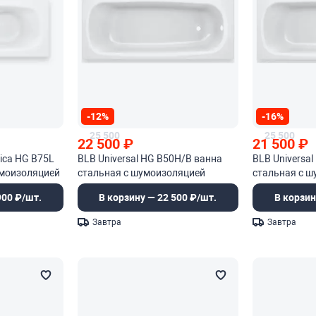
-12%
-16%
25 500
25 500
22 500
₽
21 500
₽
mica HG B75L
BLB Universal HG B50H/B ванна
BLB Universa
умоизоляцией
стальная с шумоизоляцией
стальная с 
900 ₽/шт.
В корзину — 22 500 ₽/шт.
В корзин
Завтра
Завтра