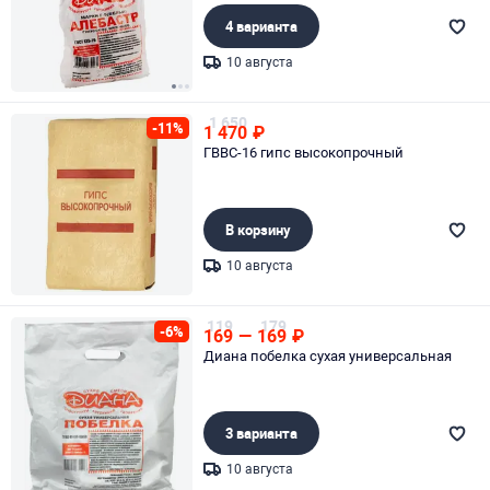
4 варианта
10 августа
Page 1 of 3
1 650
-11%
1 470
₽
ГВВС-16 гипс высокопрочный
В корзину
10 августа
Page 1 of 1
119
179
-6%
169
—
169
₽
Диана побелка сухая универсальная
3 варианта
10 августа