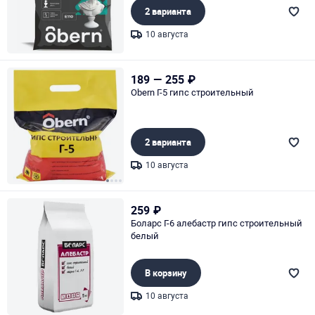
2 варианта
10 августа
Page 1 of 1
189
—
255
₽
Obern Г-5 гипс строительный
2 варианта
10 августа
Page 1 of 4
259
₽
Боларс Г-6 алебастр гипс строительный
белый
В корзину
10 августа