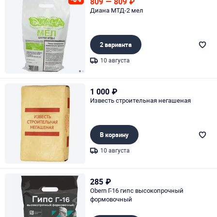
809
—
809
₽
Диана МТД-2 мел
2 варианта
10 августа
Page 1 of 2
1 000
₽
Известь строительная негашеная
В корзину
10 августа
Page 1 of 1
285
₽
Obern Г-16 гипс высокопрочный
формовочный