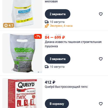
меловая
2 варианта
10 августа
4.1
Экспресс, 4 часа
Page 1 of 1
90
749
-7%
84
—
699
₽
Диана известь гашеная строительная
пушонка
3 варианта
10 августа
Page 1 of 3
412
₽
Quelyd быстросохнущий гипс
В корзину