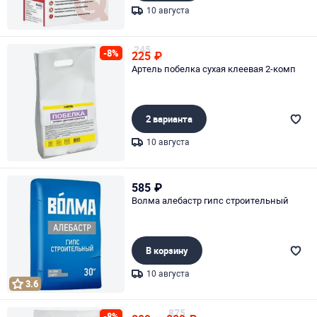
10 августа
Page 1 of 1
245
-8%
225
₽
Артель побелка сухая клеевая 2-комп
2 варианта
10 августа
Page 1 of 1
585
₽
Волма алебастр гипс строительный
В корзину
10 августа
3.6
Page 1 of 1
875
-8%