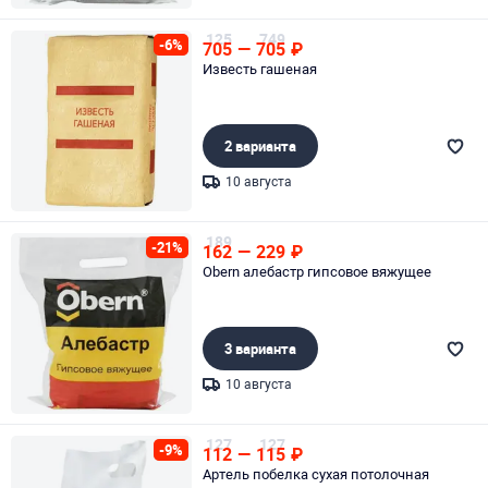
Page 1 of 1
125
749
-6%
705
—
705
₽
Известь гашеная
2 варианта
10 августа
Page 1 of 1
189
-21%
162
—
229
₽
Obern алебастр гипсовое вяжущее
3 варианта
10 августа
Page 1 of 1
127
127
-9%
112
—
115
₽
Артель побелка сухая потолочная