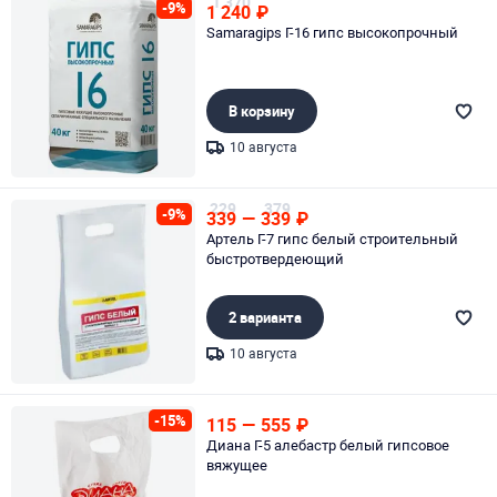
1 370
-9%
1 240
₽
Samaragips Г-16 гипс высокопрочный
В корзину
10 августа
Page 1 of 1
229
379
-9%
339
—
339
₽
Артель Г-7 гипс белый строительный
быстротвердеющий
2 варианта
10 августа
Page 1 of 1
-15%
115
—
555
₽
Диана Г-5 алебастр белый гипсовое
вяжущее