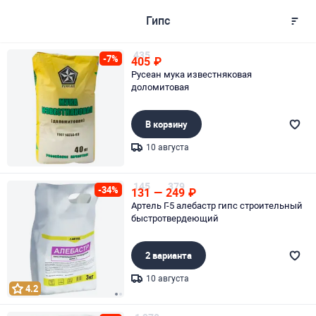
Гипс
435
-7%
405
₽
Русеан мука известняковая
доломитовая
В корзину
10 августа
Page 1 of 1
145
379
-34%
131
—
249
₽
Артель Г-5 алебастр гипс строительный
быстротвердеющий
2 варианта
10 августа
4.2
Page 1 of 2