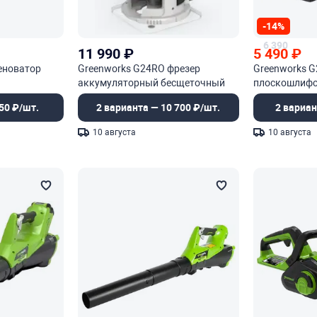
-14%
6 390
11 990
₽
5 490
₽
еноватор
Greenworks G24RO фрезер
Greenworks 
аккумуляторный бесщеточный
плоскошлиф
50 ₽/шт.
2 варианта — 10 700 ₽/шт.
2 вариан
10 августа
10 августа