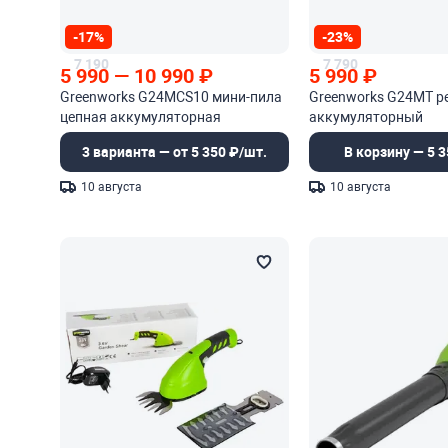
-17%
-23%
7 190
7 790
5 990
—
10 990
₽
5 990
₽
Greenworks G24MCS10 мини-пила
Greenworks G24MT р
цепная аккумуляторная
аккумуляторный
3 варианта — от 5 350 ₽/шт.
В корзину — 5 3
10 августа
10 августа