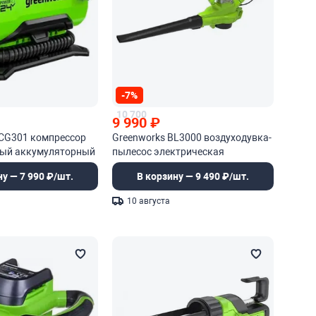
-7%
10 700
9 990
₽
ACG301 компрессор
Greenworks BL3000 воздуходувка-
ый аккумуляторный
пылесос электрическая
ну — 7 990 ₽/шт.
В корзину — 9 490 ₽/шт.
10 августа