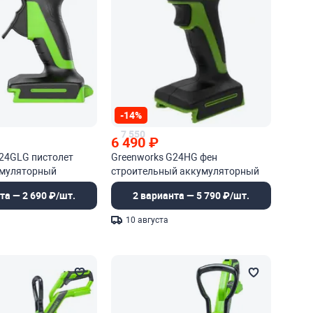
-14%
7 550
6 490
₽
G24GLG пистолет
Greenworks G24HG фен
умуляторный
строительный аккумуляторный
та — 2 690 ₽/шт.
2 варианта — 5 790 ₽/шт.
10 августа