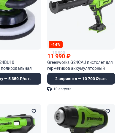
-14%
13 900
11 990
₽
G24BU10
Greenworks G24CAU пистолет для
 полировальная
герметиков аккумуляторный
ная
ну — 5 350 ₽/шт.
2 варианта — 10 700 ₽/шт.
10 августа