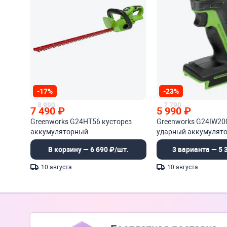
-17%
-23%
8 990
7 790
7 490
₽
5 990
₽
Greenworks G24HT56 кусторез
Greenworks G24IW20
аккумуляторный
ударный аккумулят
бесщеточный
В корзину — 6 690 ₽/шт.
3 варианта — 5 
10 августа
10 августа