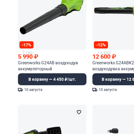
-17%
-12%
7 190
14 300
5 990
₽
12 600
₽
Greenworks G24AB воздуходув
Greenworks G24ABK2
аккумуляторный
воздуходувка аккум
В корзину — 4 450 ₽/шт.
В корзину — 12 
10 августа
10 августа