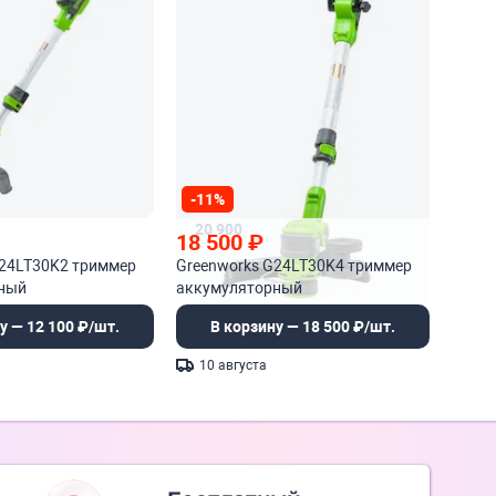
-11%
20 900
18 500
₽
G24LT30K2 триммер
Greenworks G24LT30K4 триммер
ный
аккумуляторный
у — 12 100 ₽/шт.
В корзину — 18 500 ₽/шт.
10 августа