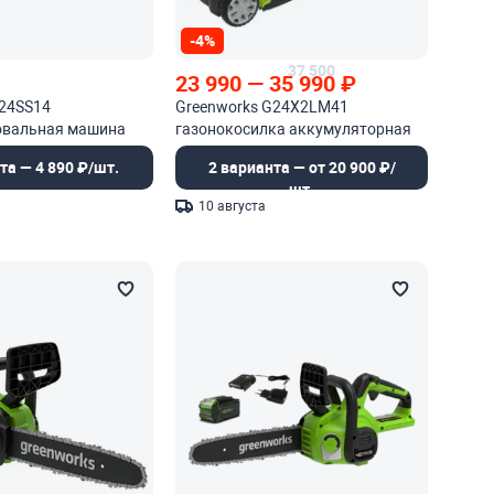
-4%
37 500
23 990
—
35 990
₽
G24SS14
Greenworks G24X2LM41
овальная машина
газонокосилка аккумуляторная
та — 4 890 ₽/шт.
2 варианта — от 20 900 ₽/
шт.
10 августа