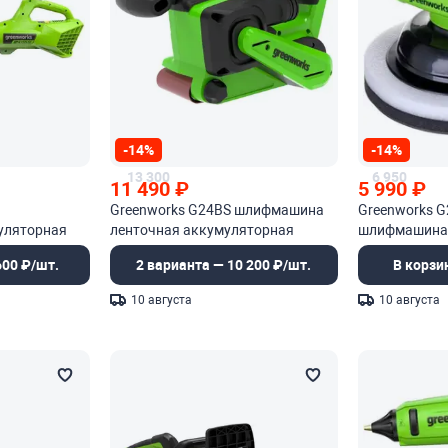
-14%
-14%
13 300
6 950
11 490
₽
5 990
₽
Greenworks G24BS шлифмашина
Greenworks 
уляторная
ленточная аккумуляторная
шлифмашина
аккумулятор
600 ₽/шт.
2 варианта — 10 200 ₽/шт.
В корзи
10 августа
10 августа