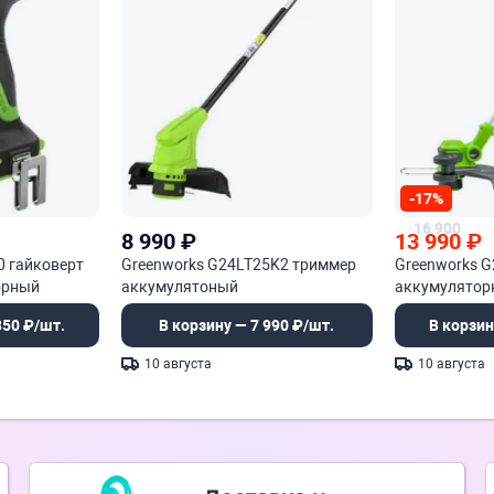
-17%
16 900
8 990
₽
13 990
₽
0 гайковерт
Greenworks G24LT25K2 триммер
Greenworks 
орный
аккумулятоный
аккумулятор
350 ₽/шт.
В корзину — 7 990 ₽/шт.
В корзин
10 августа
10 августа