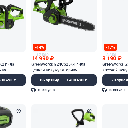
-14%
-17%
17 500
3 850
14 990
₽
3 190
₽
K2 пила
Greenworks G24CS25K4 пила
Greenworks 
ная
цепная аккумуляторная
клеевой акк
500 ₽/шт.
В корзину — 13 400 ₽/шт.
2 вариан
10 августа
10 августа