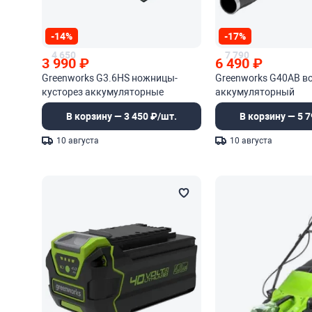
-14%
-17%
4 650
7 790
3 990
₽
6 490
₽
Greenworks G3.6HS ножницы-
Greenworks G40AB в
кусторез аккумуляторные
аккумуляторный
В корзину — 3 450 ₽/шт.
В корзину — 5 7
10 августа
10 августа