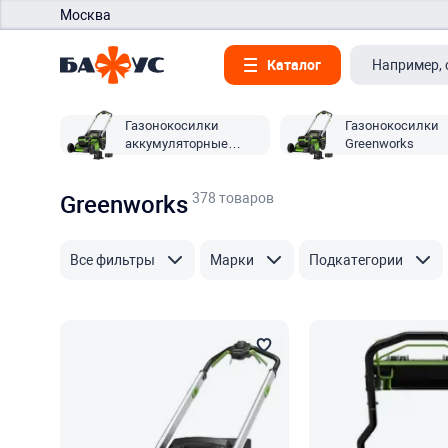
Москва
Каталог
Газонокосилки
Газонокосилки
аккумуляторные
Greenworks
Greenworks
378 товаров
Greenworks
Все фильтры
Марки
Подкатегории