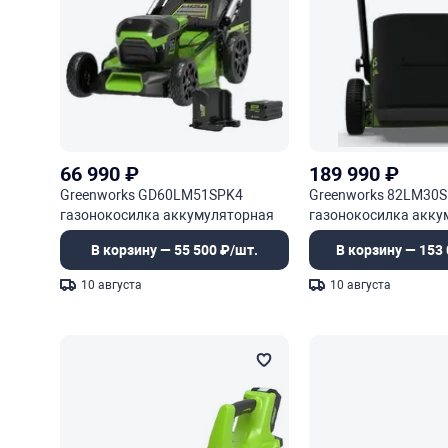
66 990
₽
189 990
₽
Greenworks GD60LM51SPK4
Greenworks 82LM30S
газонокосилка аккумуляторная
газонокосилка акку
самоходная
самоходная
В корзину — 55 500 ₽/шт.
В корзину — 153 
10 августа
10 августа