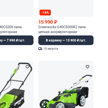
-16%
19 100
15 990
₽
40CS30II пила
Greenworks G40CS30IIK2 пила
муляторная
цепная аккумуляторная
ну — 7 990 ₽/шт.
В корзину — 13 900 ₽/шт.
10 августа