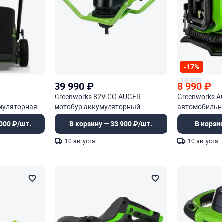
-17%
10 800
39 990
₽
8 990
₽
Greenworks 82V GC-AUGER
Greenworks 
муляторная
мотобур аккумуляторный
автомобильн
000 ₽/шт.
В корзину — 33 900 ₽/шт.
В корзи
10 августа
10 августа