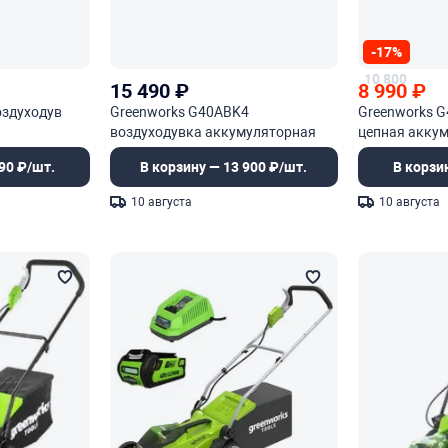
-17%
10 800
15 490
₽
8 990
₽
оздуходув
Greenworks G40ABK4
Greenworks G
воздуходувка аккумуляторная
цепная акку
90 ₽/шт.
В корзину — 13 900 ₽/шт.
В корзи
10 августа
10 августа