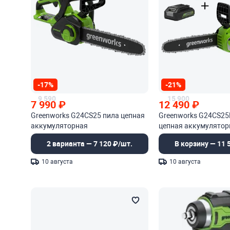
-17%
-21%
9 590
15 900
7 990
₽
12 490
₽
Greenworks G24CS25 пила цепная
Greenworks G24CS25
аккумуляторная
цепная аккумулятор
2 варианта — 7 120 ₽/шт.
В корзину — 11 
10 августа
10 августа