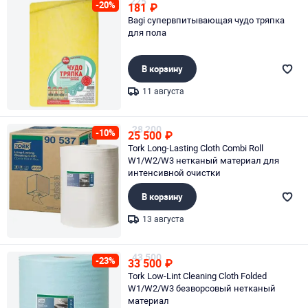
225
-20%
181
₽
Bagi супервпитывающая чудо тряпка
для пола
В корзину
11 августа
Page 1 of 1
28 200
-10%
25 500
₽
Tork Long-Lasting Cloth Combi Roll
W1/W2/W3 нетканый материал для
интенсивной очистки
В корзину
13 августа
Page 1 of 1
43 500
-23%
33 500
₽
Tork Low-Lint Cleaning Cloth Folded
W1/W2/W3 безворсовый нетканый
материал