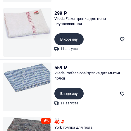
Page 1 of 1
299
₽
Vileda FLizer тряпка для пола
неупакованная
В корзину
11 августа
Page 1 of 1
559
₽
Vileda Professional тряпка для мытья
полов
В корзину
11 августа
Page 1 of 1
51
-6%
48
₽
York тряпка для пола