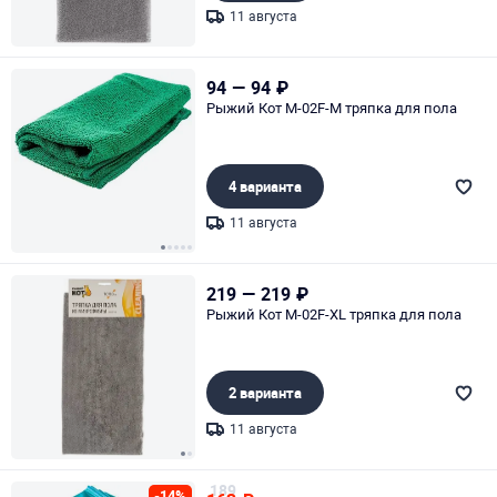
11 августа
Page 1 of 1
94
—
94
₽
Рыжий Кот M-02F-M тряпка для пола
4 варианта
11 августа
Page 1 of 5
219
—
219
₽
Рыжий Кот M-02F-XL тряпка для пола
2 варианта
11 августа
Page 1 of 2
189
-14%