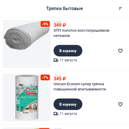
Тряпки бытовые
385
-9%
349
₽
ХПП полотно холстопрошивное
нетканое
В корзину
11 августа
Page 1 of 1
369
-7%
345
₽
Unicum Econom супер тряпка
повышенной впитываемости
В корзину
11 августа
Page 1 of 1