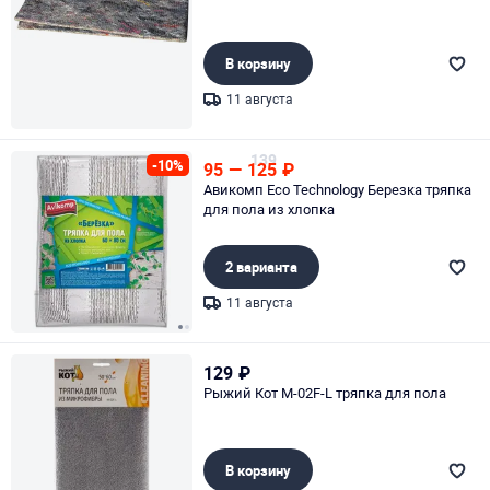
В корзину
11 августа
Page 1 of 1
139
-10%
95
—
125
₽
Авикомп Eco Technology Березка тряпка
для пола из хлопка
2 варианта
11 августа
Page 1 of 2
129
₽
Рыжий Кот M-02F-L тряпка для пола
В корзину