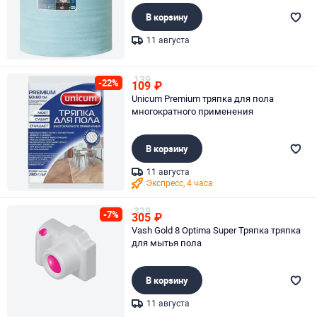
В корзину
11 августа
Page 1 of 1
139
-22%
109
₽
Unicum Premium тряпка для пола
многократного применения
В корзину
11 августа
Экспресс, 4 часа
Page 1 of 1
329
-7%
305
₽
Vash Gold 8 Optima Super Тряпка тряпка
для мытья пола
В корзину
11 августа