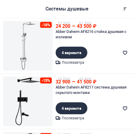
Системы душевые
27 500
51 500
-16%
24 200
—
43 500
₽
Abber Daheim AF8216 стойка душевая с
изливом
4 варианта
Послезавтра
Page 1 of 1
28 500
48 900
-15%
32 900
—
41 500
₽
Abber Daheim AF8217 система душевая
скрытого монтажа
4 варианта
Послезавтра
Page 1 of 1