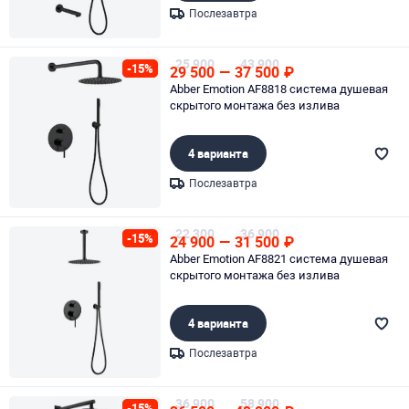
Послезавтра
Page 1 of 1
25 900
43 900
-15%
29 500
—
37 500
₽
Abber Emotion AF8818 система душевая
скрытого монтажа без излива
4 варианта
Послезавтра
Page 1 of 1
22 300
36 900
-15%
24 900
—
31 500
₽
Abber Emotion AF8821 система душевая
скрытого монтажа без излива
4 варианта
Послезавтра
Page 1 of 1
36 900
58 900
-15%