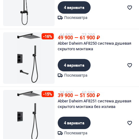
4 варианта
Послезавтра
Page 1 of 1
44 900
73 200
-16%
49 900
—
61 900
₽
Abber Daheim AF8250 система душевая
скрытого монтажа
4 варианта
Послезавтра
Page 1 of 1
38 900
60 900
-15%
39 900
—
51 500
₽
Abber Daheim AF8251 система душевая
скрытого монтажа без излива
4 варианта
Послезавтра