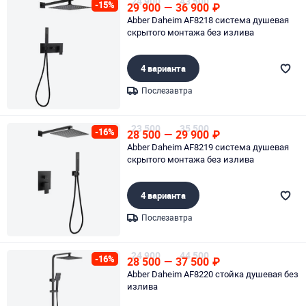
24 900
43 500
-15%
29 900
—
36 900
₽
Abber Daheim AF8218 система душевая
скрытого монтажа без излива
4 варианта
Послезавтра
Page 1 of 1
23 500
35 500
-16%
28 500
—
29 900
₽
Abber Daheim AF8219 система душевая
скрытого монтажа без излива
4 варианта
Послезавтра
Page 1 of 1
24 900
44 500
-16%
28 500
—
37 500
₽
Abber Daheim AF8220 стойка душевая без
излива