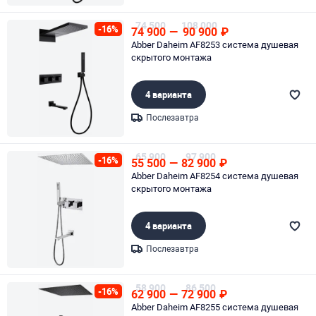
Page 1 of 1
74 500
108 000
-16%
74 900
—
90 900
₽
Abber Daheim AF8253 система душевая
скрытого монтажа
4 варианта
Послезавтра
Page 1 of 1
65 900
97 900
-16%
55 500
—
82 900
₽
Abber Daheim AF8254 система душевая
скрытого монтажа
4 варианта
Послезавтра
Page 1 of 1
58 900
86 500
-16%
62 900
—
72 900
₽
Abber Daheim AF8255 система душевая