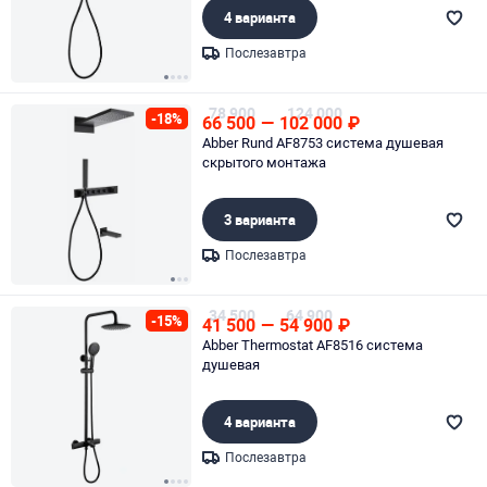
4 варианта
Послезавтра
Page 1 of 4
78 900
124 000
-18%
66 500
—
102 000
₽
Abber Rund AF8753 система душевая
скрытого монтажа
3 варианта
Послезавтра
Page 1 of 3
34 500
64 900
-15%
41 500
—
54 900
₽
Abber Thermostat AF8516 система
душевая
4 варианта
Послезавтра