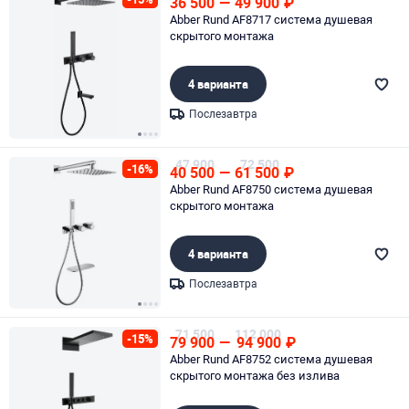
36 500
—
49 900
₽
Abber Rund AF8717 система душевая
скрытого монтажа
4 варианта
Послезавтра
Page 1 of 4
47 900
72 500
-16%
40 500
—
61 500
₽
Abber Rund AF8750 система душевая
скрытого монтажа
4 варианта
Послезавтра
Page 1 of 4
71 500
112 000
-15%
79 900
—
94 900
₽
Abber Rund AF8752 система душевая
скрытого монтажа без излива