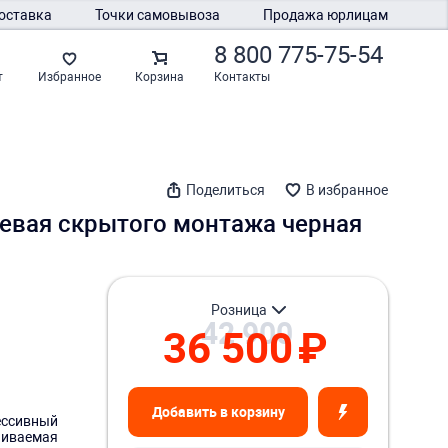
оставка
Точки самовывоза
Продажа юрлицам
8 800 775-75-54
Контакты
т
Избранное
Корзина
Поделиться
В избранное
шевая скрытого монтажа черная
розница
42 900
36 500
₽
Добавить в корзину
ессивный
аиваемая