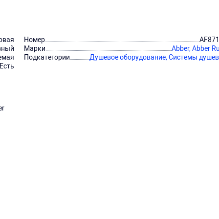
овая
Номер
AF87
вный
Марки
Abber,
Abber R
емая
Подкатегории
Душевое оборудование,
Системы душе
Есть
er