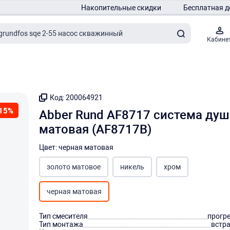
Накопительные скидки
Бесплатная д
Кабине
Код: 200064921
15%
Abber Rund AF8717 система ду
матовая (AF8717B)
Цвет: черная матовая
золото матовое
никель
хром
черная матовая
Тип смесителя
прогр
Тип монтажа
встр