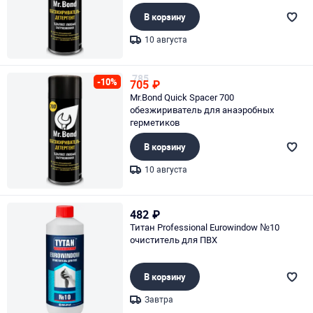
В корзину
10 августа
Page 1 of 1
785
-10%
705
₽
Mr.Bond Quick Spacer 700
обезжириватель для анаэробных
герметиков
В корзину
10 августа
Page 1 of 1
482
₽
Титан Professional Eurowindow №10
очиститель для ПВХ
В корзину
Завтра