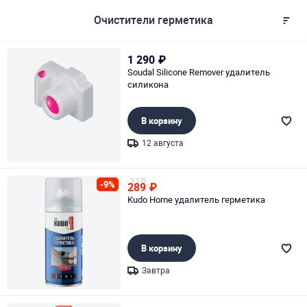
Очистители герметика
1 290
₽
Soudal Silicone Remover удалитель
силикона
В корзину
12 августа
Page 1 of 1
319
-9%
289
₽
Kudo Home удалитель герметика
В корзину
Завтра
Page 1 of 1