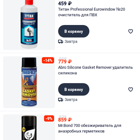
459
₽
Титан Professional Eurowindow №20
очиститель для ПВХ
В корзину
Завтра
Page 1 of 1
909
-14%
779
₽
Abro Silicone Gasket Remover удалитель
силикона
В корзину
Завтра
Page 1 of 1
939
-9%
859
₽
Mr.Bond 700 обезжириватель для
анаэробных герметиков