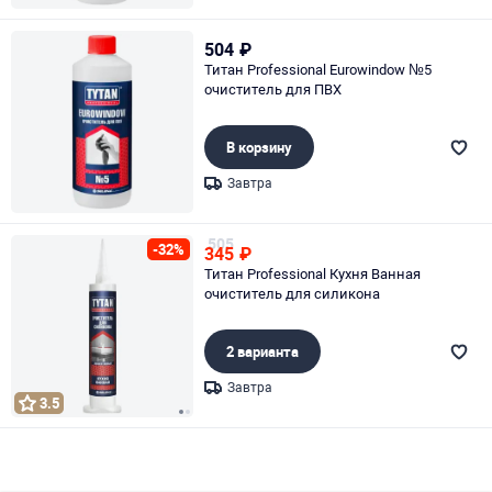
Page 1 of 1
504
₽
Титан Professional Eurowindow №5
очиститель для ПВХ
В корзину
Завтра
Page 1 of 1
505
-32%
345
₽
Титан Professional Кухня Ванная
очиститель для силикона
2 варианта
Завтра
3.5
Page 1 of 2