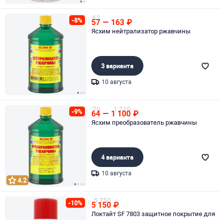
Page 1 of 2
63
-8%
57
—
163
₽
Ясхим нейтрализатор ржавчины
3 варианта
10 августа
Page 1 of 3
70
1 210
-9%
64
—
1 100
₽
Ясхим преобразователь ржавчины
4 варианта
10 августа
4.2
Page 1 of 4
5 750
-10%
5 150
₽
Локтайт SF 7803 защитное покрытие для