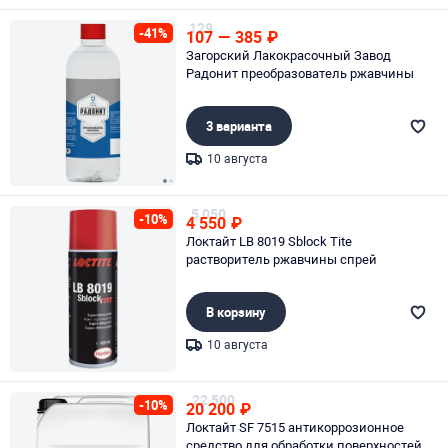
Page 1 of 1
129
-41%
107
—
385
₽
Загорский Лакокрасочный Завод
Радонит преобразователь ржавчины
3 варианта
10 августа
Page 1 of 2
5 050
-10%
4 550
₽
Локтайт LB 8019 Sblock Tite
растворитель ржавчины спрей
В корзину
10 августа
Page 1 of 1
22 500
-10%
20 200
₽
Локтайт SF 7515 антикоррозионное
средство для обработки поверхностей