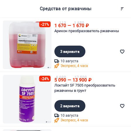
Средства от ржавчины
113
1 850
-21%
1 670
—
1 670
₽
Арикон преобразователь ржавчины
3 варианта
10 августа
Экспресс, 4 часа
Page 1 of 2
6 690
17 500
-24%
5 090
—
13 900
₽
Локтайт SF 7505 преобразователь
ржавчины в грунт
2 варианта
10 августа
Экспресс, 4 часа
Page 1 of 3