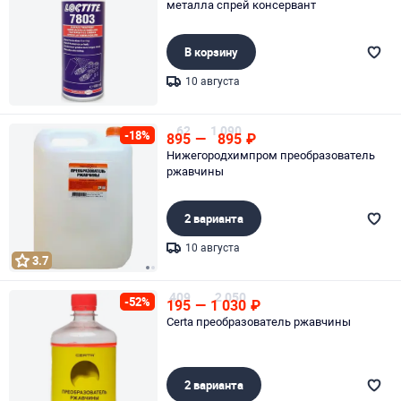
металла спрей консервант
В корзину
10 августа
Page 1 of 1
62
1 090
-18%
895
—
895
₽
Нижегородхимпром преобразователь
ржавчины
2 варианта
10 августа
3.7
Page 1 of 2
409
2 050
-52%
195
—
1 030
₽
Certa преобразователь ржавчины
2 варианта