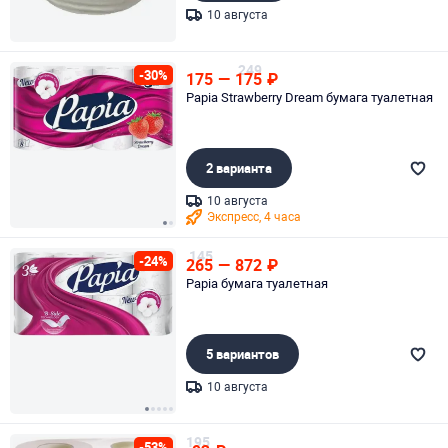
10 августа
Page 1 of 1
249
-30%
175
—
175
₽
Papia Strawberry Dream бумага туалетная
2 варианта
10 августа
Экспресс, 4 часа
Page 1 of 2
145
-24%
265
—
872
₽
Papia бумага туалетная
5 вариантов
10 августа
Page 1 of 5
195
-53%