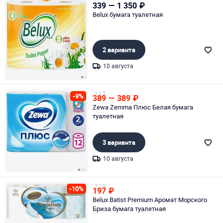
339
—
1 350
₽
Belux бумага туалетная
2 варианта
10 августа
Page 1 of 2
113
-9%
389
—
389
₽
Zewa Zemma Плюс Белая бумага
туалетная
3 варианта
10 августа
Page 1 of 3
219
-10%
197
₽
Belux Batist Premium Аромат Морского
Бриза бумага туалетная