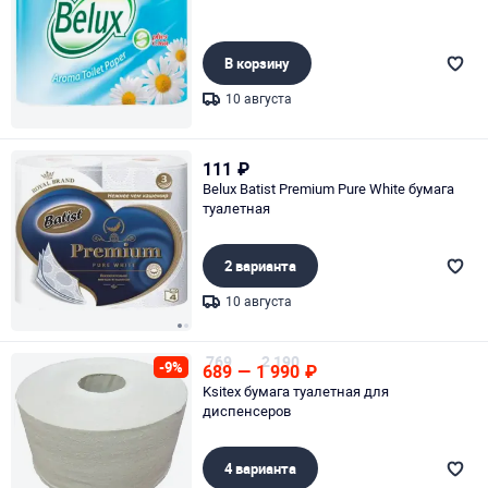
В корзину
10 августа
Page 1 of 1
111
₽
Belux Batist Premium Pure White бумага
туалетная
2 варианта
10 августа
Page 1 of 2
769
2 190
-9%
689
—
1 990
₽
Ksitex бумага туалетная для
диспенсеров
4 варианта