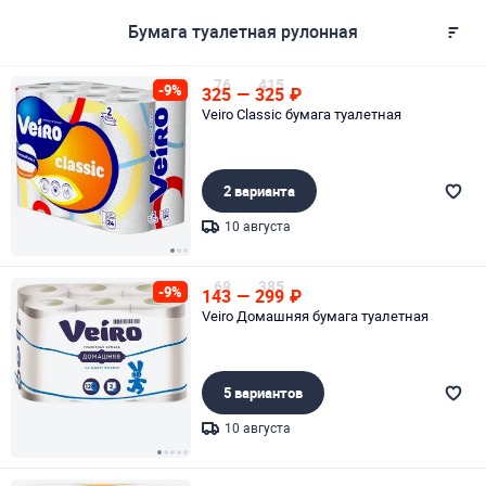
Бумага туалетная рулонная
76
415
-9%
325
—
325
₽
Veiro Classic бумага туалетная
2 варианта
10 августа
Page 1 of 3
69
385
-9%
143
—
299
₽
Veiro Домашняя бумага туалетная
5 вариантов
10 августа
Page 1 of 5