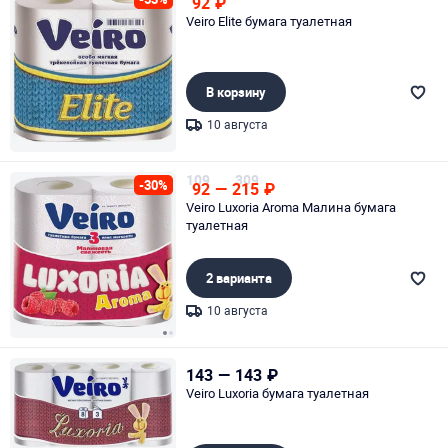
92
₽
Veiro Elite бумага туалетная
В корзину
10 августа
Page 1 of 1
109
309
-30%
92
—
215
₽
Veiro Luxoria Aroma Малина бумага
туалетная
2 варианта
10 августа
Page 1 of 2
143
—
143
₽
Veiro Luxoria бумага туалетная