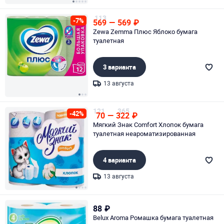
Page 1 of 5
113
-7%
569
—
569
₽
Zewa Zemma Плюс Яблоко бумага
туалетная
3 варианта
13 августа
Page 1 of 3
121
365
-42%
70
—
322
₽
Мягкий Знак Comfort Хлопок бумага
туалетная неароматизированная
4 варианта
13 августа
Page 1 of 4
88
₽
Belux Aroma Ромашка бумага туалетная