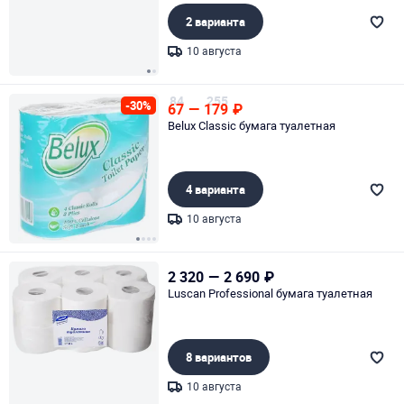
2 варианта
10 августа
Page 1 of 2
84
255
-30%
67
—
179
₽
Belux Classic бумага туалетная
4 варианта
10 августа
Page 1 of 4
2 320
—
2 690
₽
Luscan Professional бумага туалетная
8 вариантов
10 августа