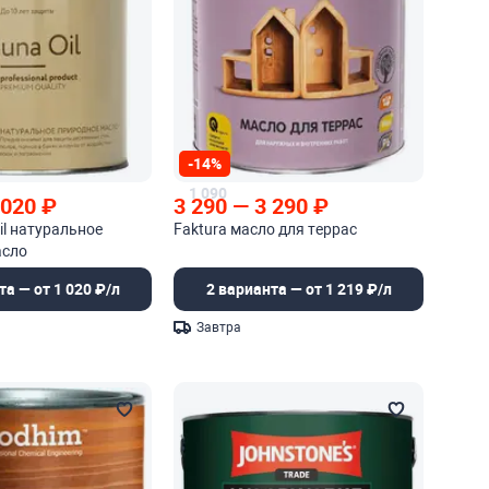
-14%
1 090
 020
₽
3 290
—
3 290
₽
il натуральное
Faktura масло для террас
асло
та — от 1 020 ₽/л
2 варианта — от 1 219 ₽/л
Завтра