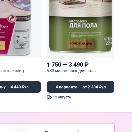
1 750
—
3 490
₽
я столешниц
V33 масло-воск для пола
ину — 4 440 ₽/л
4 варианта — от 2 334 ₽/л
12 августа