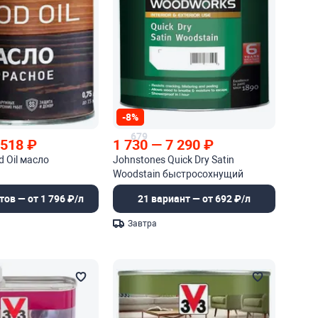
-8%
679
 518
₽
1 730
—
7 290
₽
 Oil масло
Johnstones Quick Dry Satin
Woodstain быстросохнущий
защитный состав для древесины
тов — от 1 796 ₽/л
21 вариант — от 692 ₽/л
Завтра