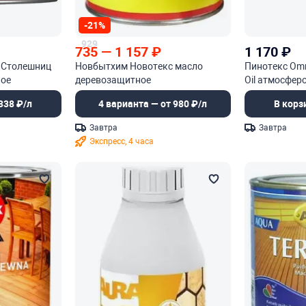
-21%
929
735
—
1 157
₽
1 170
₽
 Столешниц
Новбытхим Новотекс масло
Пинотекс Omn
ное
деревозащитное
Oil атмосфер
деревозащит
338 ₽/л
4 варианта — от 980 ₽/л
В корз
Завтра
Завтра
Экспресс, 4 часа