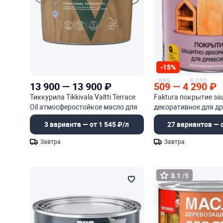
-15%
585
5 050
13 900
—
13 900
₽
509
—
4 290
₽
Тиккурила Tikkivala Valtti Terrace
Faktura покрытие за
Oil атмосферостойкое масло для
декоративное для д
террас и садовой мебели
3 варианта — от 1 545 ₽/л
27 вариантов — о
Завтра
Завтра
3.1
/5