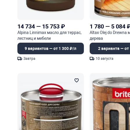
14 734
—
15 753
₽
1 780
—
5 084
Alpina Linnimax масло для террас,
Altax Olej do Drewna
лестниц и мебели
дерева
9 вариантов — от 1 300 ₽/л
2 варианта — от 
Завтра
10 августа