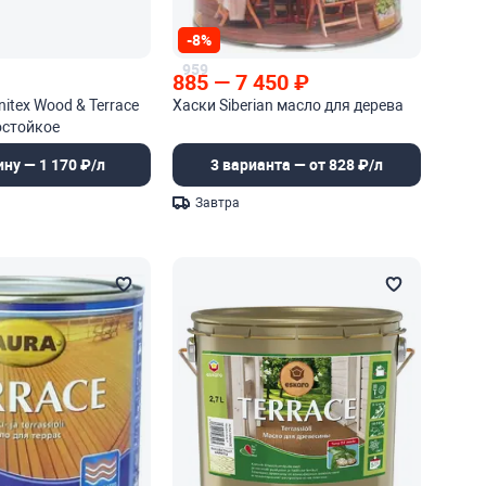
-8%
959
885
—
7 450
₽
itex Wood & Terrace
Хаски Siberian масло для дерева
остойкое
ное масло
ину — 1 170 ₽/л
3 варианта — от 828 ₽/л
Завтра