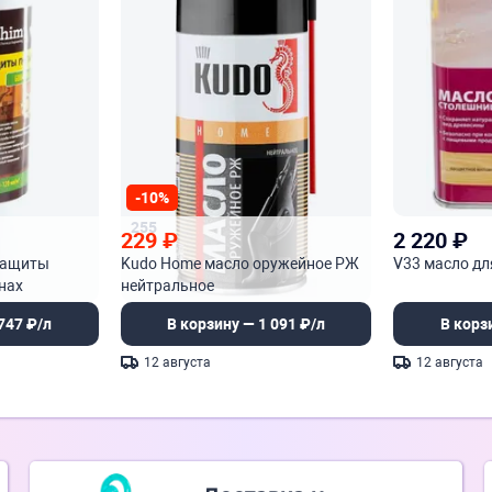
-10%
255
229
₽
2 220
₽
защиты
Kudo Home масло оружейное РЖ
V33 масло дл
нах
нейтральное
747 ₽/л
В корзину — 1 091 ₽/л
В корз
12 августа
12 августа