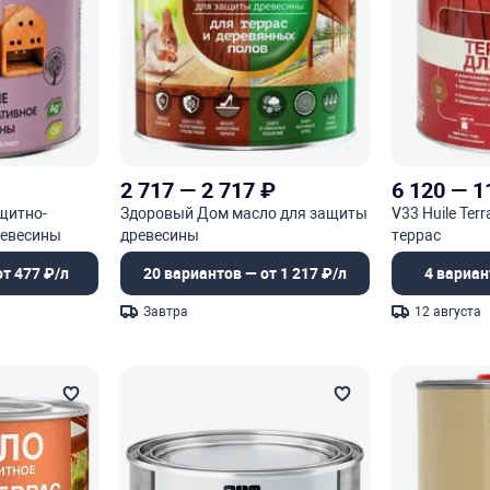
2 717
—
2 717
₽
6 120
—
1
щитно-
Здоровый Дом масло для защиты
V33 Huile Ter
ревесины
древесины
террас
т 477 ₽/л
20 вариантов — от 1 217 ₽/л
4 вариан
Завтра
12 августа