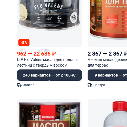
-5%
915
23 900
962
—
22 686
₽
2 867
—
2 867
DIV Flo Valens масло для полов и
Неомид масло дере
лестниц с твердым воском
для террас
240 вариантов — от 2 100 ₽/
9 вариантов — от
л
Завтра
Завтра