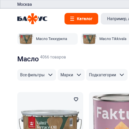
Москва
Каталог
Масло Тиккурила
Масло Tikkivala
4066 товаров
Масло
Все фильтры
Марки
Подкатегории