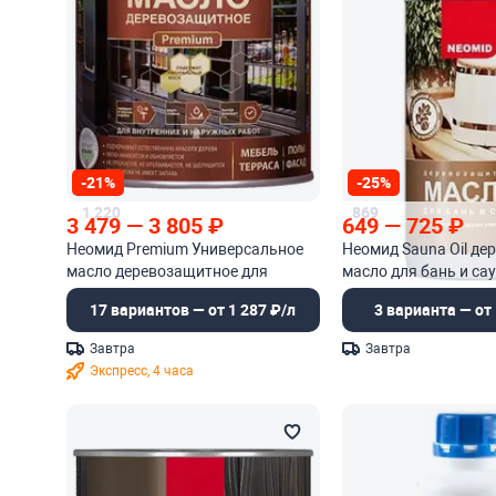
-21%
-25%
1 220
869
3 479
—
3 805
₽
649
—
725
₽
Неомид Premium Универсальное
Неомид Sauna Oil де
масло деревозащитное для
масло для бань и са
внутренних и наружных работ
17 вариантов — от 1 287 ₽/л
3 варианта — от 
Завтра
Завтра
Экспресс, 4 часа