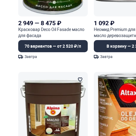
2 949
—
8 475
₽
1 092
₽
Красковар Deco Oil Fasade масло
Неомид Premium для
для фасада
масло деревозащит
70 вариантов — от 2 520 ₽/л
В корзину — 2 
Завтра
Завтра