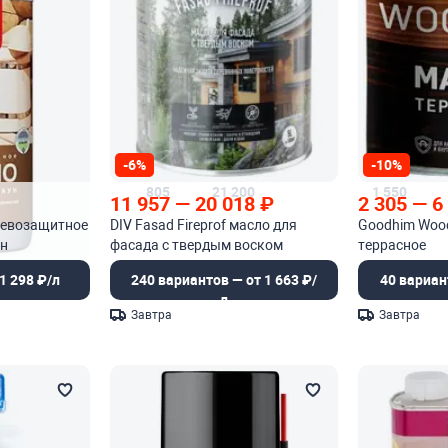
-6%
-10%
805
21 200
1 550
11 957
—
20 018
₽
2 305
—
6
ревозащитное
DIV Fasad Fireprof масло для
Goodhim Wood
ун
фасада с твердым воском
террасное
1 298 ₽/л
240 вариантов — от 1 663 ₽/
40 вариан
л
Завтра
Завтра