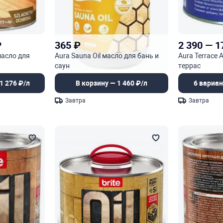
₽
365
₽
2 390
—
1
 масло для
Aura Sauna Oil масло для бань и
Aura Terrace 
саун
террас
1 276 ₽/л
В корзину — 1 460 ₽/л
6 вариан
Завтра
Завтра