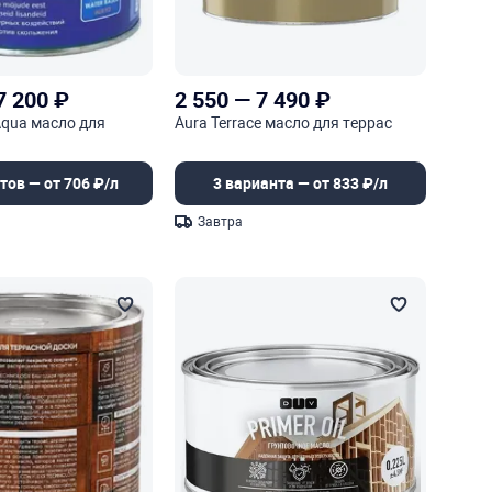
7 200
₽
2 550
—
7 490
₽
Aqua масло для
Aura Terrace масло для террас
тов — от 706 ₽/л
3 варианта — от 833 ₽/л
Завтра