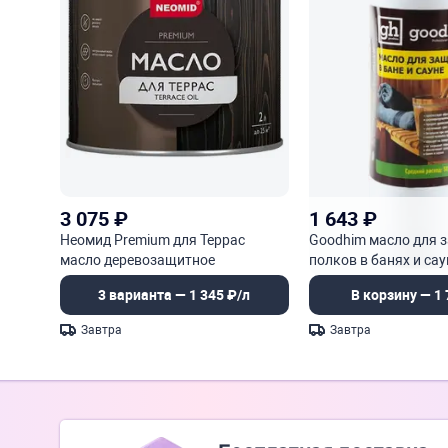
3 075
₽
1 643
₽
Неомид Premium для Террас
Goodhim масло для 
масло деревозащитное
полков в банях и сау
3 варианта — 1 345 ₽/л
В корзину — 1 
Завтра
Завтра