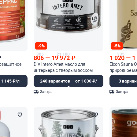
-9%
-5%
805
21 100
335
₽
806
—
19 972
₽
1 020
—
1
возащитное
DIV Intero Amet масло для
Elcon Sauna O
интерьера с твердым воском
природное м
 1 145 ₽/л
240 вариантов — от 1 830 ₽/
3 вариан
л
Завтра
Завтра