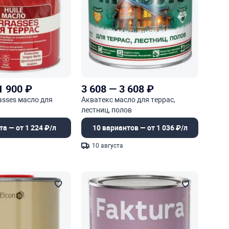
1 900
₽
3 608
—
3 608
₽
rasses масло для
Акватекс масло для террас,
лестниц, полов
та — от 1 224 ₽/л
10 вариантов — от 1 036 ₽/л
10 августа