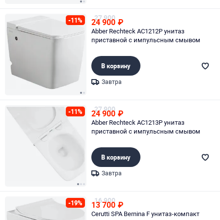
Page 1 of 2
27 900
-11%
24 900
₽
Abber Rechteck AC1212P унитаз
приставной с импульсным смывом
В корзину
Завтра
Page 1 of 2
27 900
-11%
24 900
₽
Abber Rechteck AC1213P унитаз
приставной с импульсным смывом
В корзину
Завтра
Page 1 of 3
16 900
-19%
13 700
₽
Cerutti SPA Bernina F унитаз-компакт