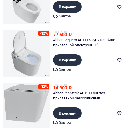
В корзину
Завтра
Page 1 of 3
91 500
-15%
77 500
₽
Abber Bequem AC1117S унитаз-биде
приставной электронный
В корзину
Завтра
Page 1 of 3
16 900
-12%
14 900
₽
Abber Rechteck AC1211 унитаз
приставной безободковый
В корзину
Завтра