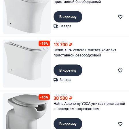
приставной безободковый
В корзину
Завтра
Page 1 of 1
16 900
-19%
13 700
₽
Cerutti SPA Vettore F унитаз-компакт
приставной безободковый
В корзину
Завтра
Page 1 of 1
36 200
-16%
30 500
₽
Hatria Autonomy Y0CA унитаз приставной
с передним открыванием
В корзину