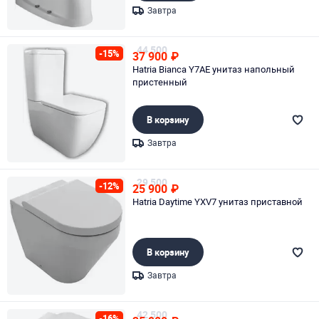
Завтра
Page 1 of 1
44 500
-15%
37 900
₽
Hatria Bianca Y7AE унитаз напольный
пристенный
В корзину
Завтра
Page 1 of 1
29 500
-12%
25 900
₽
Hatria Daytime YXV7 унитаз приставной
В корзину
Завтра
Page 1 of 1
42 500
-16%