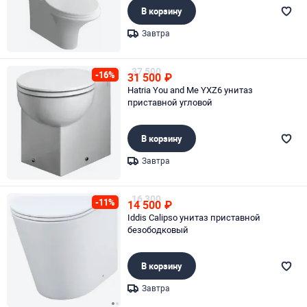
В корзину
Завтра
Page 1 of 1
37 500
-16%
31 500
₽
Hatria You and Me YXZ6 унитаз
приставной угловой
В корзину
Завтра
Page 1 of 1
16 300
-11%
14 500
₽
Iddis Calipso унитаз приставной
безободковый
В корзину
Завтра