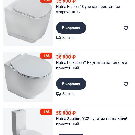
35 900
₽
Hatria Fusion 48 унитаз приставной
укороченный
В корзину
Завтра
Page 1 of 1
43 900
-16%
36 900
₽
Hatria Le Fiabe Y1E7 унитаз напольный
пристенный
В корзину
Завтра
Page 1 of 1
70 900
-16%
59 900
₽
Hatria Sculture YXZ4 унитаз напольный
пристенный