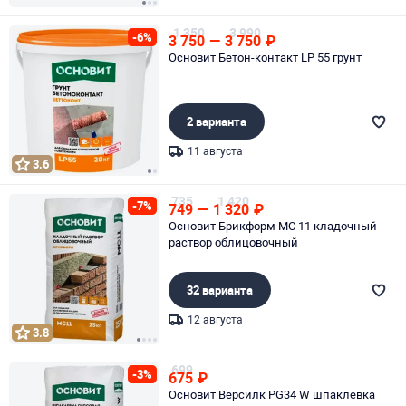
Page 1 of 3
1 350
3 990
-6%
3 750
—
3 750
₽
Основит Бетон-контакт LP 55 грунт
2 варианта
11 августа
3.6
Page 1 of 2
735
1 420
-7%
749
—
1 320
₽
Основит Брикформ MC 11 кладочный
раствор облицовочный
32 варианта
12 августа
3.8
Page 1 of 4
699
-3%
675
₽
Основит Версилк PG34 W шпаклевка