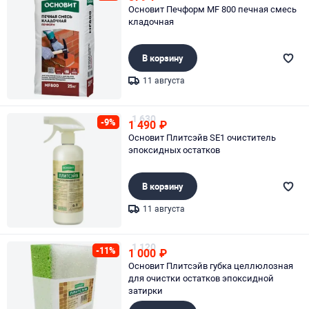
Основит Печформ MF 800 печная смесь
кладочная
В корзину
11 августа
Page 1 of 1
1 630
-9%
1 490
₽
Основит Плитсэйв SЕ1 очиститель
эпоксидных остатков
В корзину
11 августа
Page 1 of 1
1 120
-11%
1 000
₽
Основит Плитсэйв губка целлюлозная
для очистки остатков эпоксидной
затирки