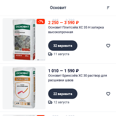
Основит
895
3 790
-7%
2 250
—
3 590
₽
Основит Плитсэйв XC 35 H затирка
высокопрочная
32 варианта
11 августа
Page 1 of 5
1 010
—
1 590
₽
Основит Бриксэйв XC 30 раствор для
расшивки швов
22 варианта
12 августа
Page 1 of 1