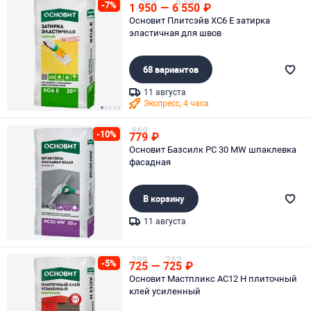
589
6 890
-7%
1 950
—
6 550
₽
Основит Плитсэйв XC6 E затирка
эластичная для швов
68 вариантов
11 августа
Экспресс, 4 часа
Page 1 of 5
869
-10%
779
₽
Основит Базсилк PC 30 MW шпаклевка
фасадная
В корзину
11 августа
Page 1 of 1
299
762
-5%
725
—
725
₽
Основит Мастпликс АС12 H плиточный
клей усиленный