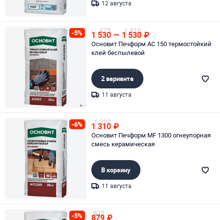
12 августа
Page 1 of 1
475
1 610
-5%
1 530
—
1 530
₽
Основит Печформ AC 150 термостойкий
клей беспылевой
2 варианта
11 августа
Page 1 of 2
1 390
-6%
1 310
₽
Основит Печформ MF 1300 огнеупорная
смесь керамическая
В корзину
11 августа
Page 1 of 1
925
-5%
879
₽