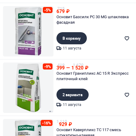
Page 1 of 1
715
-5%
679
₽
Основит Базсилк PC 30 MG шпаклевка
фасадная
В корзину
11 августа
Page 1 of 1
419
1 670
-9%
399
—
1 520
₽
Основит Гранипликс АС 15 R Экспресс
плиточный клей
2 варианта
11 августа
Page 1 of 2
1 110
-16%
929
₽
Основит Каверпликс TC 117 смесь
штукатурно-клеевая