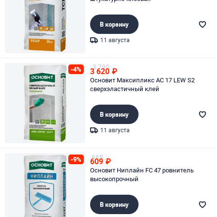
В корзину
11 августа
Page 1 of 1
3 790
-4%
3 620
₽
Основит Максипликс AC 17 LEW S2
сверхэластичный клей
В корзину
11 августа
Page 1 of 1
669
-9%
609
₽
Основит Ниплайн FC 47 ровнитель
высокопрочный
В корзину