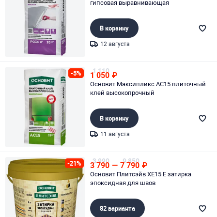
гипсовая выравнивающая
В корзину
12 августа
Page 1 of 1
1 110
-5%
1 050
₽
Основит Максипликс АС15 плиточный
клей высокопрочный
В корзину
11 августа
Page 1 of 1
3 990
9 850
-21%
3 790
—
7 790
₽
Основит Плитсэйв XE15 Е затирка
эпоксидная для швов
82 варианта