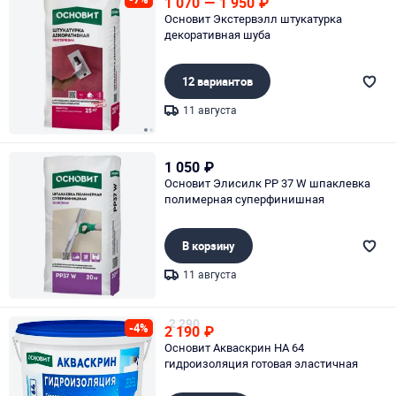
1 070
—
1 950
₽
Основит Экстервэлл штукатурка
декоративная шуба
12 вариантов
11 августа
Page 1 of 2
1 050
₽
Основит Элисилк PP 37 W шпаклевка
полимерная суперфинишная
В корзину
11 августа
Page 1 of 1
2 290
-4%
2 190
₽
Основит Акваскрин HA 64
гидроизоляция готовая эластичная