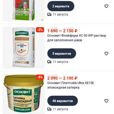
2 варианта
11 августа
Page 1 of 2
1 390
2 250
-5%
1 690
—
2 150
₽
Основит Флайформ ХС 50 WP раствор
для заполнения швов
5 вариантов
11 августа
Page 1 of 1
2 490
-5%
2 090
—
2 190
₽
Основит Плитсэйв Ultra XE15Е
эпоксидная затирка
46 вариантов
11 августа