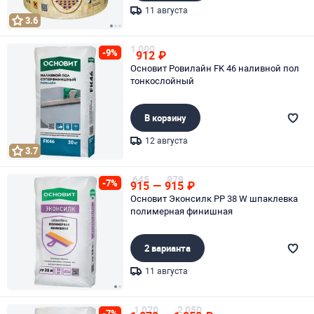
11 августа
3.6
Page 1 of 3
1 000
-9%
912
₽
Основит Ровилайн FK 46 наливной пол
тонкослойный
В корзину
12 августа
3.7
Page 1 of 1
645
979
-7%
915
—
915
₽
Основит Эконсилк PP 38 W шпаклевка
полимерная финишная
2 варианта
11 августа
Page 1 of 2
1 070
2 050
-7%