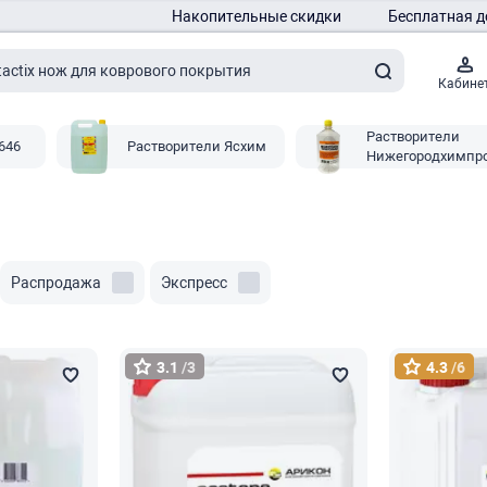
Накопительные скидки
Бесплатная д
Кабине
Растворители
646
Растворители Ясхим
Нижегородхимпр
Распродажа
Экспресс
3.1
/3
4.3
/6