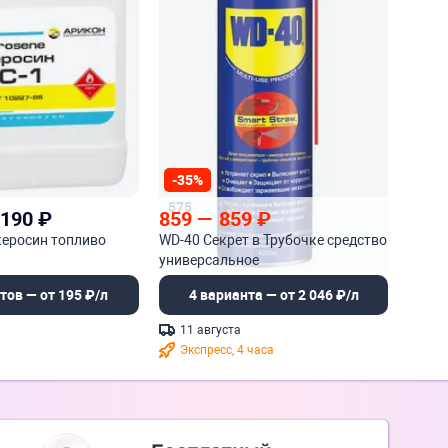
-35%
575
1 330
 190
₽
859
—
859
₽
керосин топливо
WD-40 Секрет в Трубочке средство
универсальное
тов — от 195 ₽/л
4 варианта — от 2 046 ₽/л
11 августа
Экспресс, 4 часа