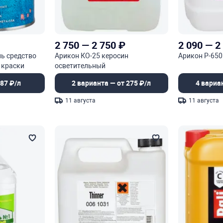
2 750
—
2 750
₽
2 090
—
2
ь средство
Арикон КО-25 керосин
Арикон Р-650
 краски
осветительный
87 ₽/л
2 варианта — от 275 ₽/л
4 вариа
11 августа
11 августа