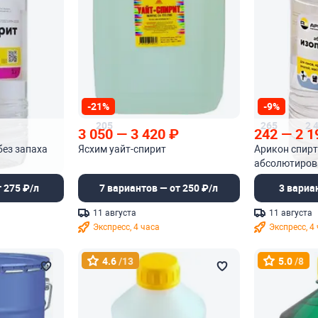
-21%
-9%
205
265
2 
3 050
—
3 420
₽
242
—
2 1
без запаха
Ясхим уайт-спирит
Арикон спир
абсолютиро
 275 ₽/л
7 вариантов — от 250 ₽/л
3 вариа
11 августа
11 августа
Экспресс, 4 часа
Экспресс, 4
4.6
/13
5.0
/8