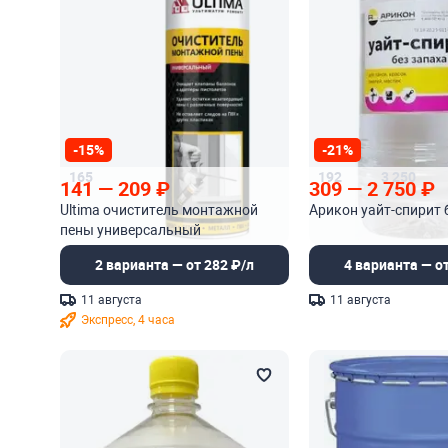
-15%
-21%
165
192
3 250
141
—
209
₽
309
—
2 750
₽
Ultima очиститель монтажной
Арикон уайт-спирит 
пены универсальный
2 варианта — от 282 ₽/л
4 варианта — от
11 августа
11 августа
Экспресс, 4 часа