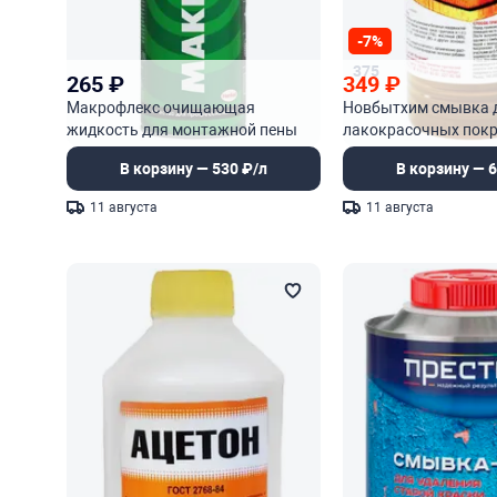
-7%
375
265
₽
349
₽
Макрофлекс очищающая
Новбытхим смывка 
жидкость для монтажной пены
лакокрасочных пок
универсальная
В корзину — 530 ₽/л
В корзину — 6
11 августа
11 августа