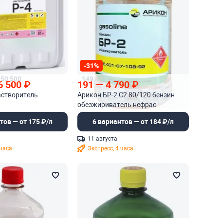
-31%
50 500
149
6 500
₽
191
—
4 790
₽
астворитель
Арикон БР-2 С2 80/120 бензин
обезжириватель нефрас
тов — от 175 ₽/л
6 вариантов — от 184 ₽/л
11 августа
 часа
Экспресс, 4 часа