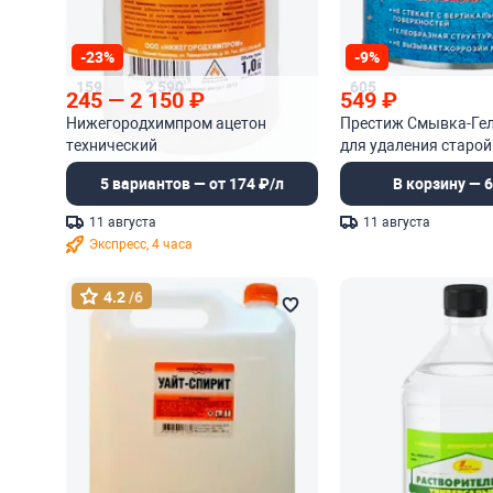
-23%
-9%
159
2 590
605
245
—
2 150
₽
549
₽
Нижегородхимпром ацетон
Престиж Смывка-Гел
технический
для удаления старой
5 вариантов — от 174 ₽/л
В корзину — 6
11 августа
11 августа
Экспресс, 4 часа
4.2
/6