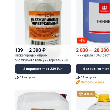
-9%
2 220
31 500
139
—
2 390
₽
2 030
—
28 200
Нижегородхимпром
Тиккурила 1048 рас
обезжириватель универсальный
3 варианта — от 239 ₽/л
4 варианта — от 
11 августа
11 августа
Экспресс, 4 часа
4.0
/5