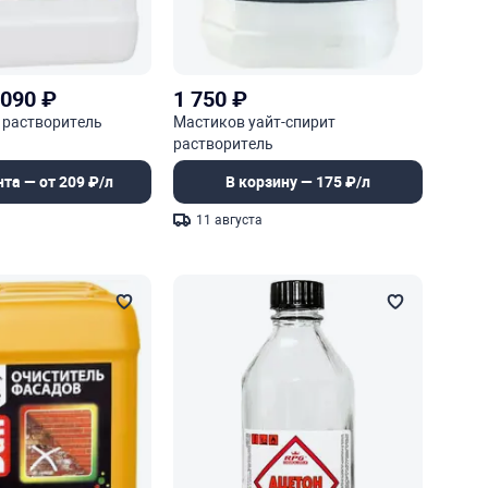
 090
₽
1 750
₽
 растворитель
Мастиков уайт-спирит
растворитель
нта — от 209 ₽/л
В корзину — 175 ₽/л
11 августа