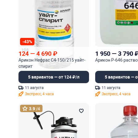
-43%
108
124
—
4 690
₽
1 950
—
3 790
Арикон Нефрас С4-150/215 уайт-
Арикон Р-646 раств
спирит
5 вариантов — от 124 ₽/л
5 вариантов — о
11 августа
11 августа
Экспресс, 4 часа
Экспресс, 4 часа
3.9
/4