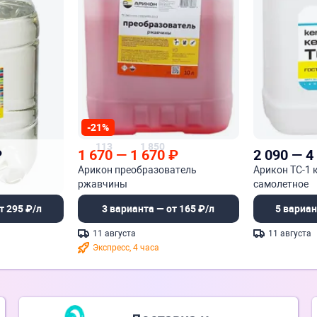
-21%
113
1 850
₽
1 670
—
1 670
₽
2 090
—
4
Арикон преобразователь
Арикон ТС-1 
ржавчины
самолетное
т 295 ₽/л
3 варианта — от 165 ₽/л
5 вариан
11 августа
11 августа
Экспресс, 4 часа