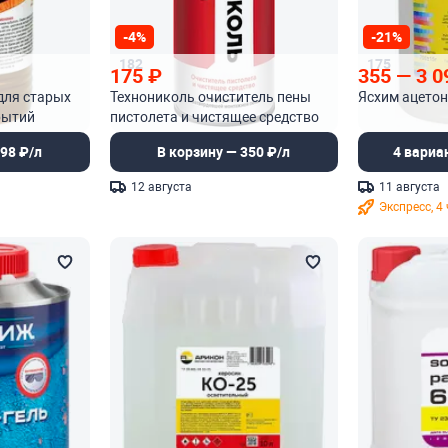
-4%
-21%
182
175
175
₽
355
—
3 0
для старых
Технониколь очиститель пены
Ясхим ацетон
рытий
пистолета и чистящее средство
98 ₽/л
В корзину — 350 ₽/л
4 вариа
12 августа
11 августа
Экспресс, 4