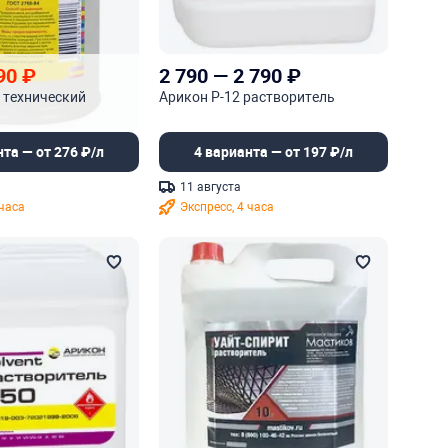
90
₽
2 790
—
2 790
₽
 технический
Арикон Р-12 растворитель
нта — от 276 ₽/л
4 варианта — от 197 ₽/л
11 августа
 часа
Экспресс, 4 часа