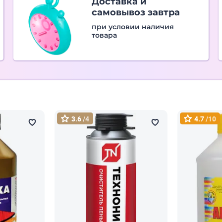
Доставка и
самовывоз завтра
при условии наличия
товара
3.6
/4
4.7
/10