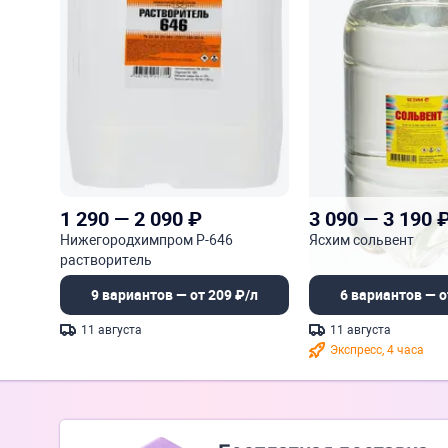
1 290
—
2 090
₽
3 090
—
3 190
Нижегородхимпром Р-646
Ясхим сольвент
растворитель
9 вариантов — от 209 ₽/л
6 вариантов — о
11 августа
11 августа
Экспресс, 4 часа