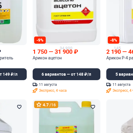
-9%
-8%
34 900
145
₽
1 750
—
31 900
₽
2 190
—
4
оритель
Арикон ацетон
Арикон Р-4 р
т 149 ₽/л
6 вариантов — от 148 ₽/л
5 вариан
11 августа
11 августа
Экспресс, 4 часа
Экспресс, 4
4.7
/16