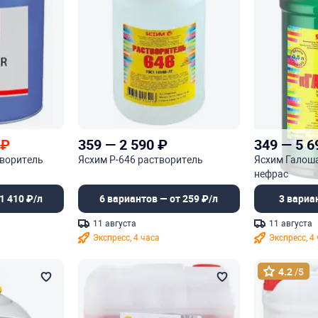
₽
359
—
2 590
₽
349
—
5 6
творитель
Ясхим Р-646 растворитель
Ясхим Галоша
нефрас
1 410 ₽/л
6 вариантов — от 259 ₽/л
3 вариа
11 августа
11 августа
Экспресс, 4 часа
Экспресс, 4
4.2
/5