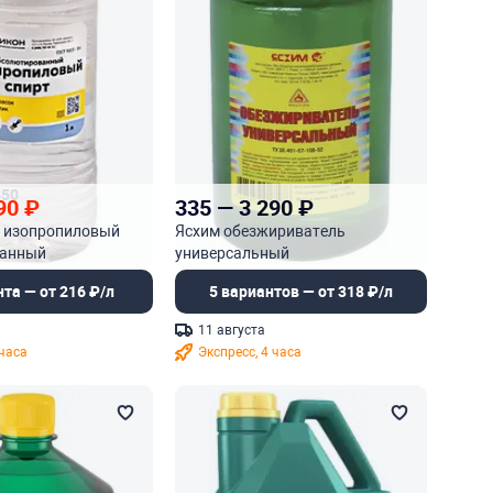
450
90
₽
335
—
3 290
₽
т изопропиловый
Ясхим обезжириватель
ванный
универсальный
нта — от 216 ₽/л
5 вариантов — от 318 ₽/л
11 августа
 часа
Экспресс, 4 часа