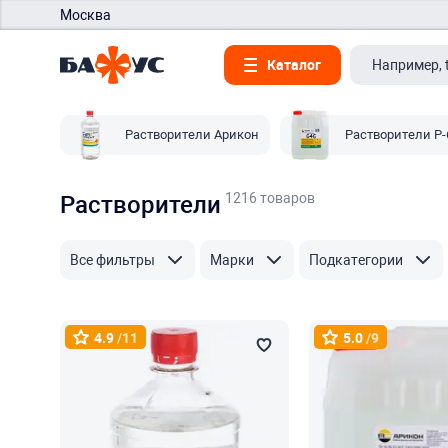
Москва
Каталог
Растворители Арикон
Растворители Р-
1216 товаров
Растворители
Все фильтры
Марки
Подкатегории
4.9
/11
5.0
/9