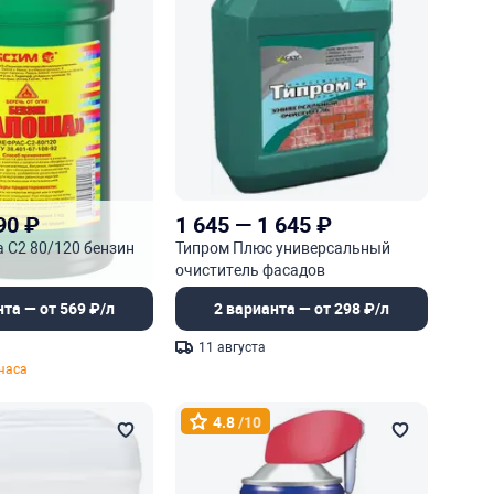
90
₽
1 645
—
1 645
₽
 С2 80/120 бензин
Типром Плюс универсальный
очиститель фасадов
нта — от 569 ₽/л
2 варианта — от 298 ₽/л
11 августа
 часа
4.8
/10