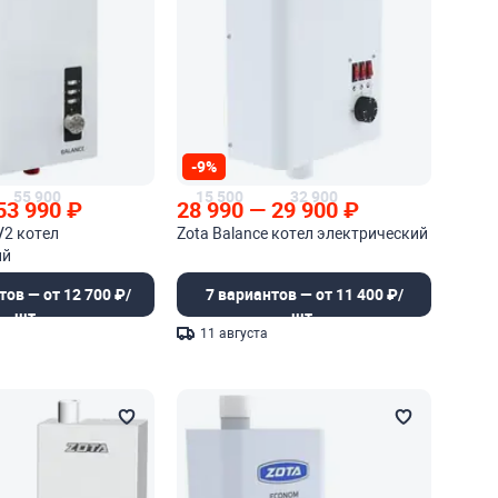
-9%
55 900
15 500
32 900
53 990
₽
28 990
—
29 900
₽
V2 котел
Zota Balance котел электрический
ий
тов — от 12 700 ₽/
7 вариантов — от 11 400 ₽/
шт.
шт.
11 августа