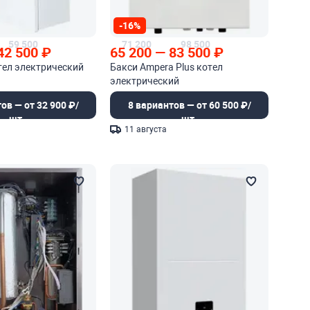
-16%
59 500
71 200
98 500
42 500
₽
65 200
—
83 500
₽
тел электрический
Бакси Ampera Plus котел
электрический
ов — от 32 900 ₽/
8 вариантов — от 60 500 ₽/
шт.
шт.
11 августа