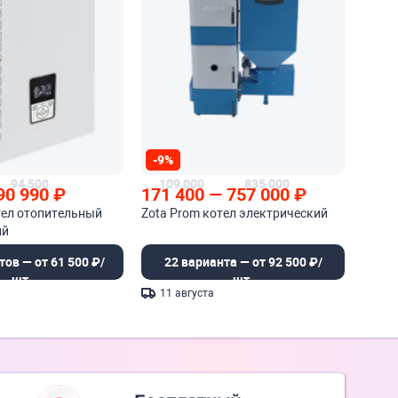
-9%
94 500
109 000
835 000
90 990
₽
171 400
—
757 000
₽
тел отопительный
Zota Prom котел электрический
ий
тов — от 61 500 ₽/
22 варианта — от 92 500 ₽/
шт.
шт.
11 августа