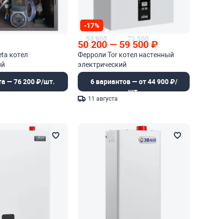
-17%
53 900
71 500
50 200
—
59 500
₽
ta котел
Ферроли Tor котел настенный
ий
электрический
та — 76 200 ₽/шт.
6 вариантов — от 44 900 ₽/
шт.
11 августа