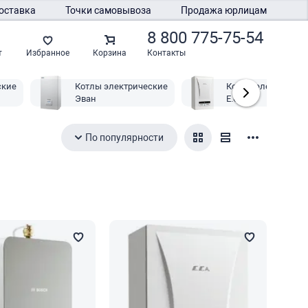
оставка
Точки самовывоза
Продажа юрлицам
8 800 775-75-54
Контакты
т
Избранное
Корзина
ские
Котлы электрические
Котлы электричес
Эван
E.C.A.
По популярности