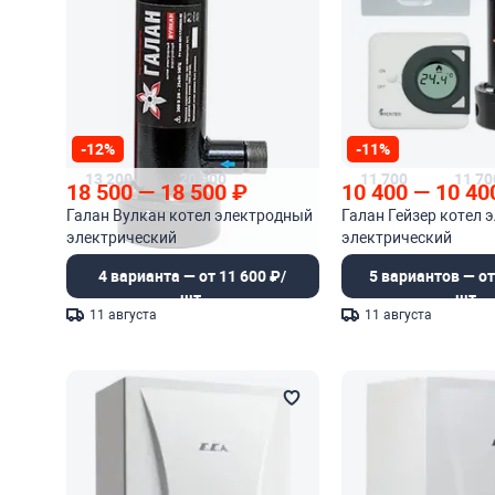
-12%
-11%
13 200
20 900
11 700
11 70
18 500
—
18 500
₽
10 400
—
10 40
Галан Вулкан котел электродный
Галан Гейзер котел 
электрический
электрический
4 варианта — от 11 600 ₽/
5 вариантов — от
шт.
шт.
11 августа
11 августа