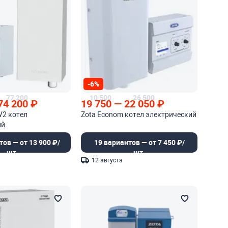
-6%
77 200
10 500
26 500
74 200
₽
19 750
—
22 050
₽
V2 котел
Zota Econom котел электрический
ий
тов — от 13 900 ₽/
19 вариантов — от 7 450 ₽/
шт.
шт.
12 августа