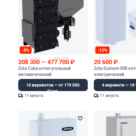
-5%
-12%
217 000
499 000
23 500
208 300
—
477 700
₽
20 600
₽
Zota Cuba котел угольный
Zota Econom SSR кот
автоматический
электрический
10 вариантов — от 179 000
4 варианта — 18 
₽/шт.
11 августа
11 августа