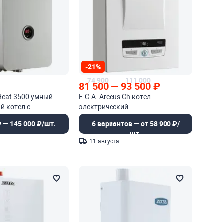
-21%
74 900
111 000
₽
81 500
—
93 500
₽
 Heat 3500 умный
E.C.A. Arceus Ch котел
й котел с
электрический
автоматикой
у — 145 000 ₽/шт.
6 вариантов — от 58 900 ₽/
шт.
11 августа