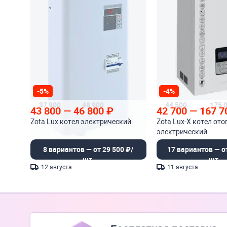
-5%
-4%
37 900
48 900
44 500
175 
43 800
—
46 800
₽
42 700
—
167 7
Zota Lux котел электрический
Zota Lux-X котел от
электрический
8 вариантов — от 29 500 ₽/
17 вариантов — от
шт.
шт.
12 августа
11 августа