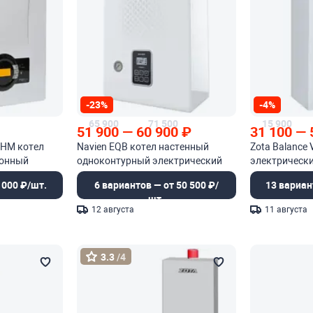
-23%
-4%
65 900
71 500
15 900
51 900
—
60 900
₽
31 100
—
x HM котел
Navien EQB котел настенный
Zota Balance 
ионный
одноконтурный электрический
электрическ
 000 ₽/шт.
6 вариантов — от 50 500 ₽/
13 вариан
шт.
12 августа
11 августа
3.3
/4