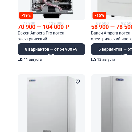
-19%
-15%
77 900
129 000
69 500
92 50
70 900
—
104 000
₽
58 900
—
78 50
Бакси Ampera Pro котел
Бакси Ampera котел
электрический
электрический наст
8 вариантов — от 64 900 ₽/
5 вариантов — от
шт.
шт.
11 августа
12 августа