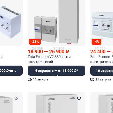
-23%
-4%
24 500
30 200
17 500
18 900
—
26 900
₽
24 400
—
ел
Zota Econom V2 SSR котел
Zota Econom 
электрический
электрическ
900 ₽/шт.
4 варианта — от 18 900 ₽/
16 вариан
шт.
11 августа
11 августа