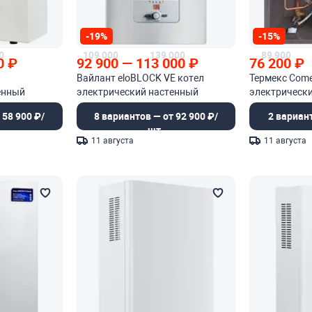
-19%
-15%
0
109 000
139 000
89 900
0
₽
92 900
—
113 000
₽
76 200
₽
Вайлант eloBLOCK VE котел
Термекс Come
енный
электрический настенный
электрическ
 58 900 ₽/
8 вариантов — от 92 900 ₽/
2 вариан
шт.
11 августа
11 августа