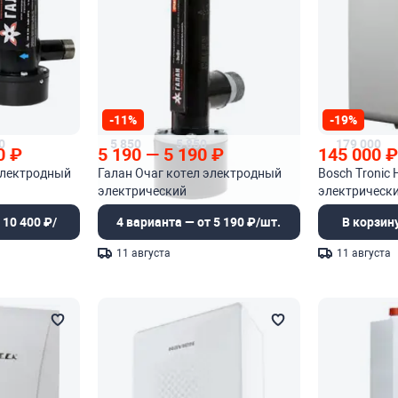
-11%
-19%
0
5 850
5 850
179 000
0
₽
5 190
—
5 190
₽
145 000
электродный
Галан Очаг котел электродный
Bosch Tronic
электрический
электрически
адаптивной 
 10 400 ₽/
4 варианта — от 5 190 ₽/шт.
В корзин
11 августа
11 августа