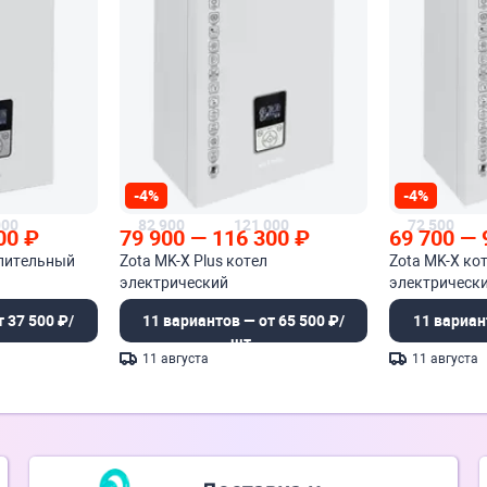
-4%
-4%
000
82 900
121 000
72 500
00
₽
79 900
—
116 300
₽
69 700
—
опительный
Zota MK-X Plus котел
Zota MK-X ко
электрический
электрическ
 37 500 ₽/
11 вариантов — от 65 500 ₽/
11 вариан
шт.
11 августа
11 августа