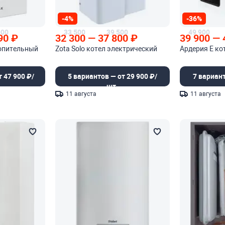
-4%
-36%
000
33 500
39 500
49 900
90
₽
32 300
—
37 800
₽
39 900
—
топительный
Zota Solo котел электрический
Ардерия E ко
 47 900 ₽/
5 вариантов — от 29 900 ₽/
7 вариант
шт.
11 августа
11 августа