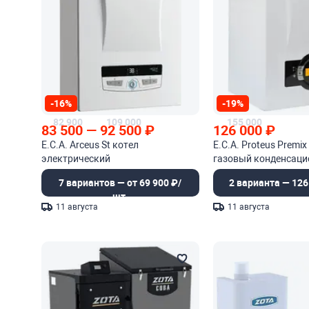
-16%
-19%
82 900
109 000
155 000
83 500
—
92 500
₽
126 000
₽
E.C.A. Arceus St котел
E.C.A. Proteus Premi
электрический
газовый конденсац
7 вариантов — от 69 900 ₽/
2 варианта — 126
шт.
11 августа
11 августа