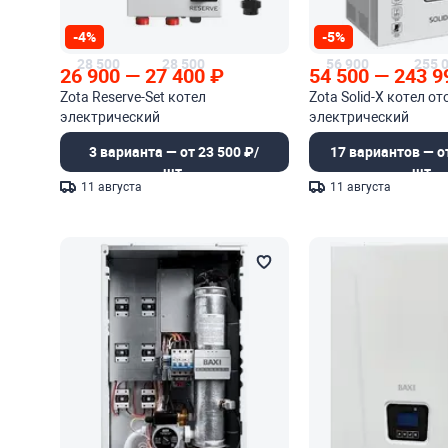
-4%
-5%
28 500
28 500
56 900
255 
26 900
—
27 400
₽
54 500
—
243 9
Zota Reserve-Set котел
Zota Solid-X котел о
электрический
электрический
3 варианта — от 23 500 ₽/
17 вариантов — от
шт.
шт.
11 августа
11 августа