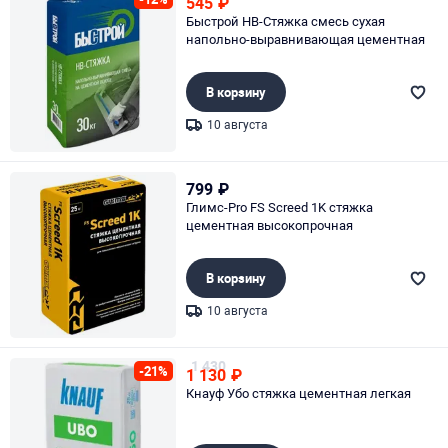
545
₽
Быстрой НВ-Стяжка смесь сухая
напольно-выравнивающая цементная
В корзину
10 августа
Page 1 of 1
799
₽
Глимс-Pro FS Screed 1K стяжка
цементная высокопрочная
В корзину
10 августа
Page 1 of 1
1 430
-21%
1 130
₽
Кнауф Убо стяжка цементная легкая