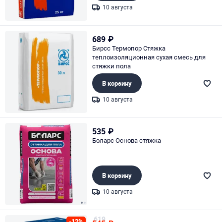
10 августа
Page 1 of 1
689
₽
Бирсс Термопор Стяжка
теплоизоляционная сухая смесь для
стяжки пола
В корзину
10 августа
Page 1 of 1
535
₽
Боларс Основа стяжка
В корзину
10 августа
Page 1 of 2
619
-12%