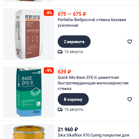
Page 1 of 1
482
712
-8%
675
—
675
₽
Perfekta Фиброслой стяжка базовая
усиленная
2 варианта
10 августа
Page 1 of 1
699
-9%
639
₽
Quick-Mix Base ZFE-S цементная
быстротвердеющая мелкозернистая
стяжка
В корзину
10 августа
Page 1 of 1
21 960
₽
Sika Sikafloor 970 Curing покрытие для