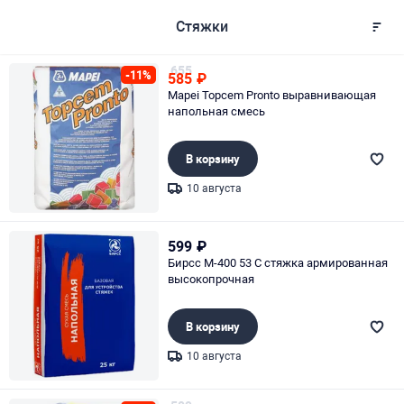
Стяжки
655
-11%
585
₽
Mapei Topcem Pronto выравнивающая
напольная смесь
В корзину
10 августа
Page 1 of 1
599
₽
Бирсс М-400 53 С стяжка армированная
высокопрочная
В корзину
10 августа
Page 1 of 1