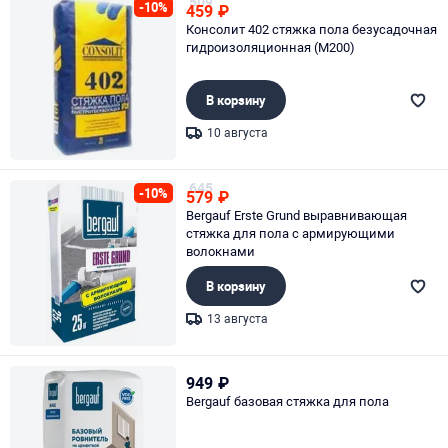
509
-10%
459
₽
Консолит 402 стяжка пола безусадочная
гидроизоляционная (M200)
В корзину
10 августа
Page 1 of 1
645
-10%
579
₽
Bergauf Erste Grund выравнивающая
стяжка для пола с армирующими
волокнами
В корзину
13 августа
Page 1 of 1
949
₽
Bergauf базовая стяжка для пола