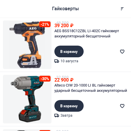
Гайковерты
49 500
-21%
39 200
₽
AEG BSS18C12ZBL LI-402C гайковерт
аккумуляторный бесщеточный
В корзину
10 августа
Page 1 of 1
32 500
-30%
22 900
₽
Alteco CIW 20-1000 LI BL гайковерт
ударный бесщеточный аккумуляторный
В корзину
Завтра
Page 1 of 1