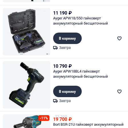
Page 1 of 4
11 190
₽
Ayger APW18/550 гайковерт
аккумуляторный бесщеточный
В корзину
Завтра
Page 1 of 2
10 790
₽
Ayger APW18BL4 гайковерт
аккумуляторный бесщеточный
В корзину
Завтра
Page 1 of 1
22 200
-11%
19 700
₽
Bort BSR-21U гайковерт аккумуляторный