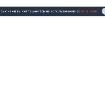
сь с нами вы соглашаетесь на использование
Реквизиты
Договор публичной оферты
Продажа юрлицам
Согласие на обработку
персональных данных
Возврат
Политика обработки
Вакансии
персональных данных
Все бренды
Войти
Все категории
Авторизуйтесь для показа
персональных цен, личного
кабинета и истории заказов