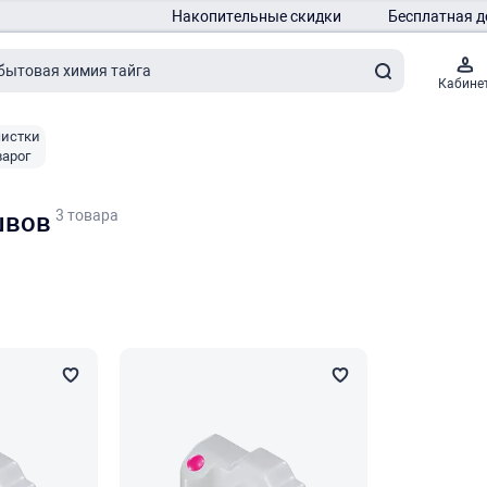
Накопительные скидки
Бесплатная д
Кабине
чистки
варог
3 товара
швов