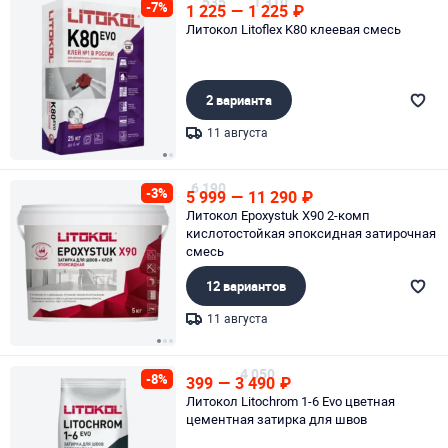
535
1 310
-7%
1 225
—
1 225
₽
Литокол Litoflex K80 клеевая смесь
2 варианта
11 августа
Page 1 of 2
6 190
-3%
5 999
—
11 290
₽
Литокол Epoxystuk X90 2-комп
кислотостойкая эпоксидная затирочная
смесь
12 вариантов
11 августа
Page 1 of 3
4 050
-8%
399
—
3 490
₽
Литокол Litochrom 1-6 Evo цветная
цементная затирка для швов