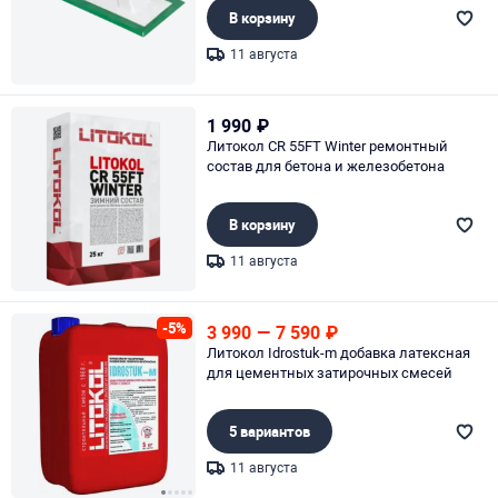
В корзину
11 августа
Page 1 of 1
1 990
₽
Литокол CR 55FT Winter ремонтный
состав для бетона и железобетона
В корзину
11 августа
Page 1 of 1
-5%
3 990
—
7 590
₽
Литокол Idrostuk-m добавка латексная
для цементных затирочных смесей
5 вариантов
11 августа