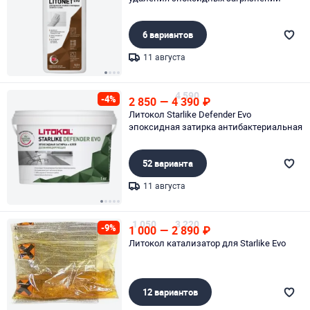
6 вариантов
11 августа
Page 1 of 4
4 590
-4%
2 850
—
4 390
₽
Литокол Starlike Defender Evo
эпоксидная затирка антибактериальная
52 варианта
11 августа
Page 1 of 5
1 050
3 220
-9%
1 000
—
2 890
₽
Литокол катализатор для Starlike Evo
12 вариантов