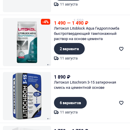
11 августа
Page 1 of 1
1 550
-4%
1 490
—
1 490
₽
Литокол Litoblock Aqua Гидропломба
быстротвердеющий тампонажный
раствор на основе цемента
2 варианта
11 августа
Page 1 of 2
1 890
₽
Литокол Litochrom 3-15 затирочная
смесь на цементной основе
6 вариантов
11 августа
Page 1 of 2