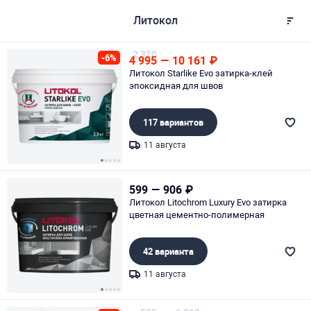
Литокол
2 320
-6%
4 995
—
10 161
₽
Литокол Starlike Evo затирка-клей
эпоксидная для швов
117 вариантов
11 августа
Page 1 of 5
599
—
906
₽
Литокол Litochrom Luxury Evo затирка
цветная цементно-полимерная
42 варианта
11 августа
Page 1 of 5