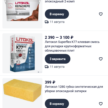
эпоксидный 2-комп
В корзину
11 августа
Page 1 of 1
2 390
—
3 100
₽
Литокол Superflex K77 клеевая смесь
для укладки крупноформатных
облицовочных плит
3 варианта
11 августа
Page 1 of 3
399
₽
Литокол 128G губка синтетическая для
уборки эпоксидной затирки
В корзину