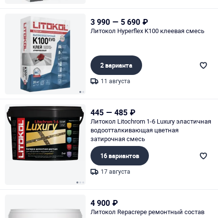
Page 1 of 1
3 990
—
5 690
₽
Литокол Hyperflex K100 клеевая смесь
2 варианта
11 августа
Page 1 of 2
445
—
485
₽
Литокол Litochrom 1-6 Luxury эластичная
водоотталкивающая цветная
затирочная смесь
16 вариантов
17 августа
Page 1 of 3
4 900
₽
Литокол Repacrepe ремонтный состав