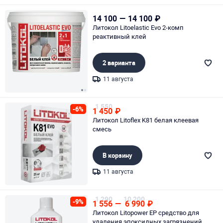
Page 1 of 5
14 100
—
14 100
₽
Литокол Litoelastic Evo 2-комп
реактивный клей
2 варианта
11 августа
Page 1 of 2
1 550
-6%
1 450
₽
Литокол Litoflex K81 белая клеевая
смесь
В корзину
11 августа
Page 1 of 1
1 290
10 200
-9%
1 556
—
6 990
₽
Литокол Litopower EP средство для
удаления эпоксидных загрязнений