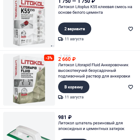
1 750
—
1 750
₽
Литокол Litoplus K55 клеевая смесь на
основе белого цемента
2 варианта
11 августа
Page 1 of 2
2 750
-3%
2 660
₽
Литокол Litorapid Fluid Анкеровочник
высокотекучий безусадочный
подливочный раствор для анкеровки
В корзину
11 августа
Page 1 of 1
981
₽
Литокол шпатель резиновый для
эпоксидных и цементных затирок