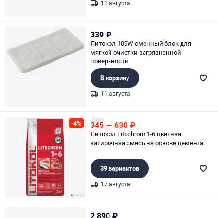
11 августа
Page 1 of 1
339
₽
Литокол 109W сменный блок для
мягкой очистки загрязненной
поверхности
В корзину
11 августа
Page 1 of 1
299
-4%
345
—
630
₽
Литокол Litochrom 1-6 цветная
затирочная смесь на основе цемента
39 вариантов
17 августа
Page 1 of 5
2 890
₽