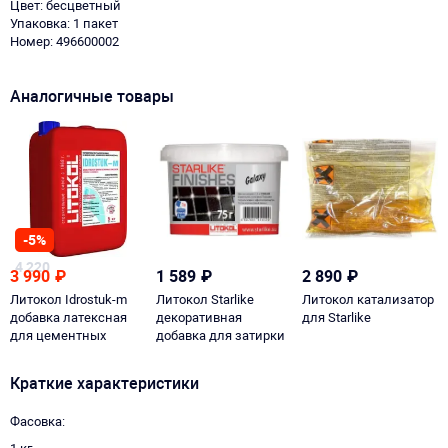
Цвет: бесцветный
Упаковка: 1 пакет
Номер: 496600002
Аналогичные товары
-5%
4 220
3 990
₽
1 589
₽
2 890
₽
Литокол Idrostuk-m
Литокол Starlike
Литокол катализатор
добавка латексная
декоративная
для Starlike
для цементных
добавка для затирки
затирочных смесей
Litochrom
Краткие характеристики
Фасовка