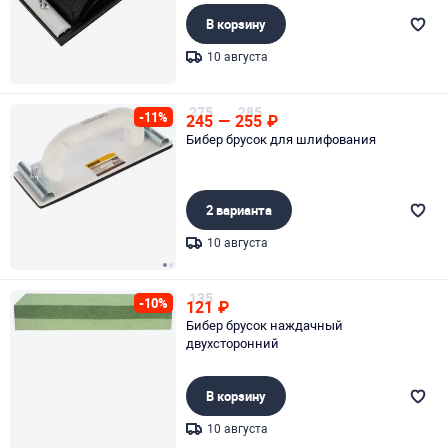
В корзину
10 августа
Page 1 of 1
275
285
-11%
245
—
255
₽
Бибер брусок для шлифования
2 варианта
10 августа
Page 1 of 2
135
-10%
121
₽
Бибер брусок наждачный
двухсторонний
В корзину
10 августа