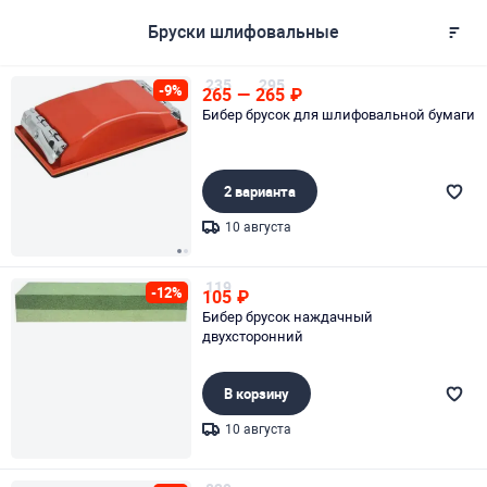
Бруски шлифовальные
235
295
-9%
265
—
265
₽
Бибер брусок для шлифовальной бумаги
2 варианта
10 августа
Page 1 of 2
119
-12%
105
₽
Бибер брусок наждачный
двухсторонний
В корзину
10 августа
Page 1 of 1