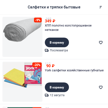
Салфетки и тряпки бытовые
385
-9%
349
₽
ХПП полотно холстопрошивное
нетканое
В корзину
Послезавтра
Page 1 of 1
112
-20%
90
₽
York салфетки хозяйственные губчатые
В корзину
12 августа
Page 1 of 1