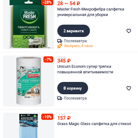
39
-28%
28
—
54
₽
Master Fresh Микрофибра салфетка
универсальная для уборки
2 варианта
Послезавтра
Экспресс, 4 часа
Page 1 of 3
369
-7%
345
₽
Unicum Econom супер тряпка
повышенной впитываемости
В корзину
Послезавтра
Page 1 of 1
175
-10%
157
₽
Grass Magic Glass салфетка для стекол