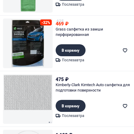
Послезавтра
Page 1 of 1
625
-32%
469
₽
Grass салфетка из замши
перфорированная
В корзину
Послезавтра
Page 1 of 1
475
₽
Kimberly-Clark Kimtech Auto салфетка для
подготовки поверхности
В корзину
Послезавтра
Page 1 of 2