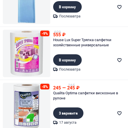
В корзину
Послезавтра
Page 1 of 1
609
-9%
555
₽
House Lux Super Тряпка салфетки
хозяйственные универсальные
В корзину
Послезавтра
Page 1 of 1
265
-8%
245
—
245
₽
Qualita Optima салфетки вискозные в
рулоне
3 варианта
17 августа