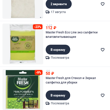
2 варианта
17 августа
Page 1 of 2
145
-23%
112
₽
Master Fresh Eco Line эко салфетки
влаговпитывающие
В корзину
Послезавтра
Page 1 of 1
55
-9%
50
₽
Master Fresh для Стекол и Зеркал
салфетка для уборки
В корзину
Послезавтра