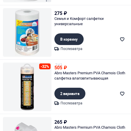
Page 1 of 3
275
₽
Семья и Комфорт салфетки
универсальные
В корзину
Послезавтра
Page 1 of 1
742
-32%
505
₽
Abro Masters Premium PVA Chamois Cloth
салфетка влаговпитывающая
2 варианта
Послезавтра
Page 1 of 1
265
₽
Abro Masters Premium PVA Chamois Cloth