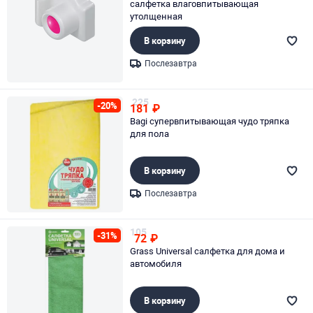
салфетка влаговпитывающая
утолщенная
В корзину
Послезавтра
Page 1 of 1
225
-20%
181
₽
Bagi супервпитывающая чудо тряпка
для пола
В корзину
Послезавтра
Page 1 of 1
105
-31%
72
₽
Grass Universal салфетка для дома и
автомобиля
В корзину