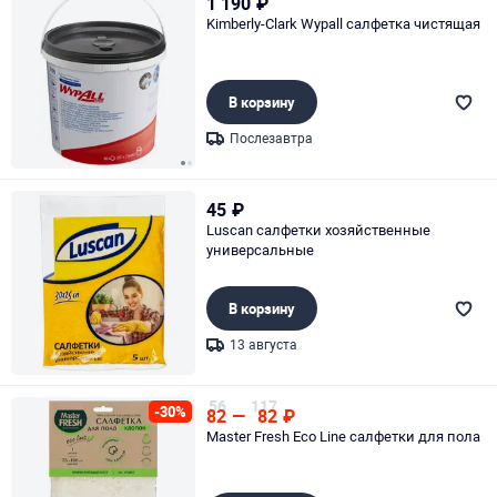
1 190
₽
Kimberly-Clark Wypall салфетка чистящая
В корзину
Послезавтра
Page 1 of 2
45
₽
Luscan салфетки хозяйственные
универсальные
В корзину
13 августа
Page 1 of 1
56
117
-30%
82
—
82
₽
Master Fresh Eco Line салфетки для пола