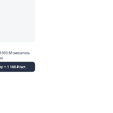
-905-М смеситель
но
ну — 1 160 ₽/шт.