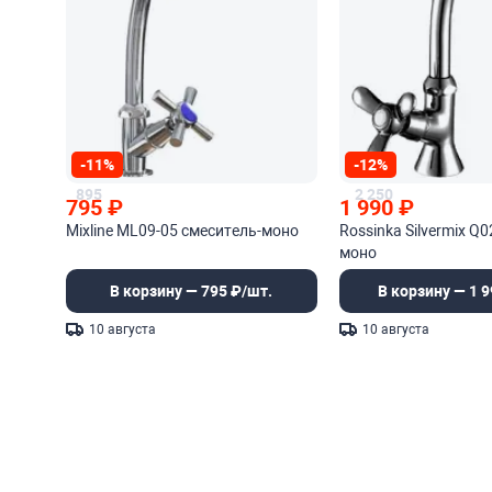
-11%
-12%
895
2 250
795
₽
1 990
₽
Mixline ML09-05 смеситель-моно
Rossinka Silvermix Q
моно
В корзину — 795 ₽/шт.
В корзину — 1 9
10 августа
10 августа