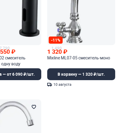
-11%
7 790
1 490
 550
₽
1 320
₽
02 смеситель
Mixline ML07-05 смеситель-моно
 одну воду
а — от 6 090 ₽/шт.
В корзину — 1 320 ₽/шт.
10 августа