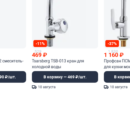
-11%
-37%
529
1 830
469
₽
1 160
₽
02 смеситель-
Tsarsberg TSB-013 кран для
Профсан ПСМ
холодной воды
для кухни мо
90 ₽/шт.
В корзину — 469 ₽/шт.
В корзи
10 августа
10 августа