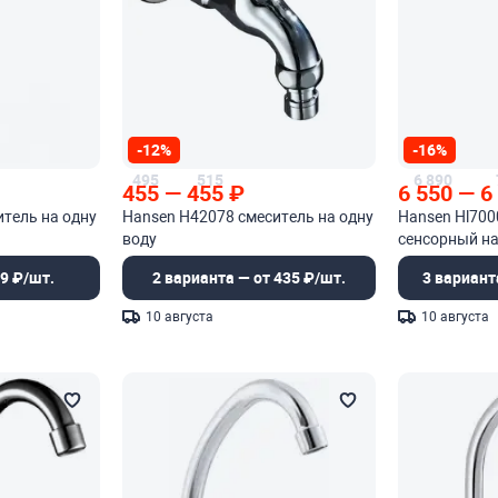
-12%
-16%
495
515
6 890
455
—
455
₽
6 550
—
6
тель на одну
Hansen H42078 смеситель на одну
Hansen Hl700
воду
сенсорный на
9 ₽/шт.
2 варианта — от 435 ₽/шт.
3 вариант
10 августа
10 августа