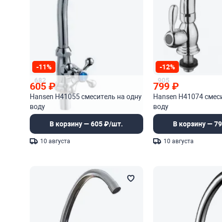
-11%
-12%
682
905
605
₽
799
₽
Hansen H41055 смеситель на одну
Hansen H41074 смеси
воду
воду
В корзину — 605 ₽/шт.
В корзину — 79
10 августа
10 августа