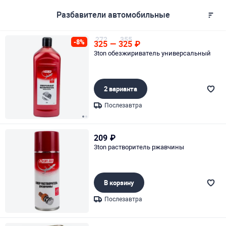
Разбавители автомобильные
272
355
-8%
325
—
325
₽
3ton обезжириватель универсальный
2 варианта
Послезавтра
Page 1 of 2
209
₽
3ton растворитель ржавчины
В корзину
Послезавтра
Page 1 of 1