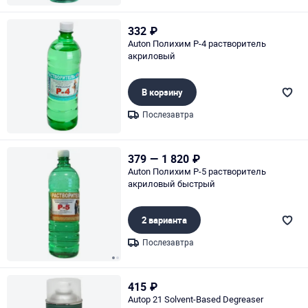
Page 1 of 1
332
₽
Auton Полихим Р-4 растворитель
акриловый
В корзину
Послезавтра
Page 1 of 1
379
—
1 820
₽
Auton Полихим Р-5 растворитель
акриловый быстрый
2 варианта
Послезавтра
Page 1 of 2
415
₽
Autop 21 Solvent-Based Degreaser