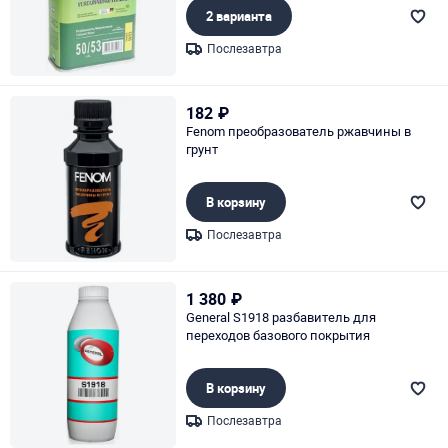
2 варианта
Послезавтра
Page 1 of 1
182
₽
Fenom преобразователь ржавчины в
грунт
В корзину
Послезавтра
Page 1 of 1
1 380
₽
General S1918 разбавитель для
переходов базового покрытия
В корзину
Послезавтра