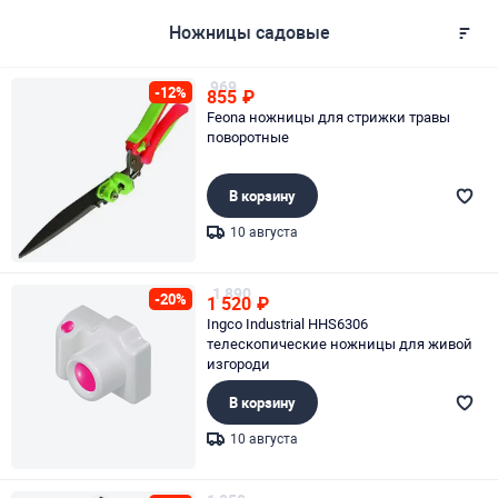
Ножницы садовые
969
-12%
855
₽
Feona ножницы для стрижки травы
поворотные
В корзину
10 августа
Page 1 of 1
1 890
-20%
1 520
₽
Ingco Industrial HHS6306
телескопические ножницы для живой
изгороди
В корзину
10 августа
Page 1 of 1