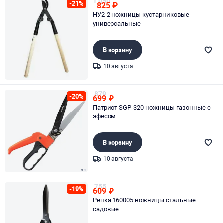
1 050
-21%
825
₽
НУ2-2 ножницы кустарниковые
универсальные
В корзину
10 августа
Page 1 of 1
879
-20%
699
₽
Патриот SGP-320 ножницы газонные с
эфесом
В корзину
10 августа
Page 1 of 2
755
-19%
609
₽
Репка 160005 ножницы стальные
садовые