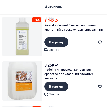
Антисоль
1 390
-25%
1 042
₽
Kerateks Cement Cleaner очиститель
кислотный высококонцентрированный
В корзину
Завтра
Page 1 of 1
3 250
₽
Perfekta Антивысол Концентрат
средство для удаления сложных
высолов
В корзину
Завтра
Page 1 of 1