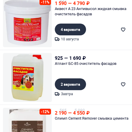
432
-11%
1 590
—
4 790
₽
Аквест А 23 Антивысол жидкая смывка
очиститель фасадов
4 варианта
10 августа
Page 1 of 1
925
—
1 690
₽
Атлант БС-85 очиститель фасадов
2 варианта
Завтра
Page 1 of 1
565
5 090
-12%
2 190
—
4 550
₽
Олимп Cement Remover смывка цемента