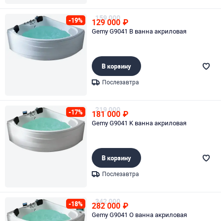
Page 1 of 1
159 000
-19%
129 000
₽
Gemy G9041 B ванна акриловая
В корзину
Послезавтра
Page 1 of 1
219 000
-17%
181 000
₽
Gemy G9041 K ванна акриловая
В корзину
Послезавтра
Page 1 of 1
342 000
-18%
282 000
₽
Gemy G9041 O ванна акриловая