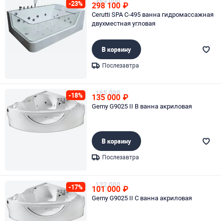
389 000
-23%
298 100
₽
Cerutti SPA C-495 ванна гидромассажная
двухместная угловая
В корзину
Послезавтра
Page 1 of 1
165 000
-18%
135 000
₽
Gemy G9025 II B ванна акриловая
В корзину
Послезавтра
Page 1 of 1
122 000
-17%
101 000
₽
Gemy G9025 II C ванна акриловая