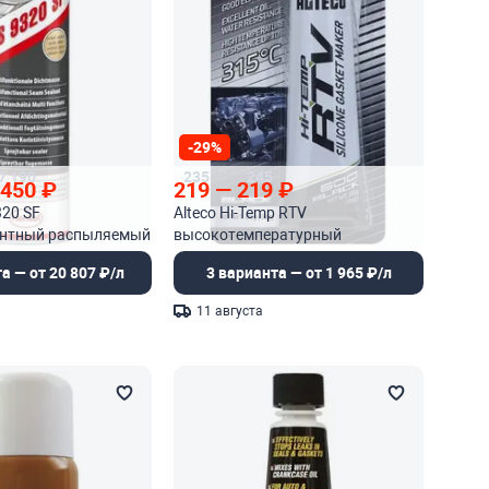
-29%
7 190
235
245
 450
₽
219
—
219
₽
320 SF
Alteco Hi-Temp RTV
нтный распыляемый
высокотемпературный
 швов
силиконовый герметик
а — от 20 807 ₽/л
3 варианта — от 1 965 ₽/л
прокладок
11 августа