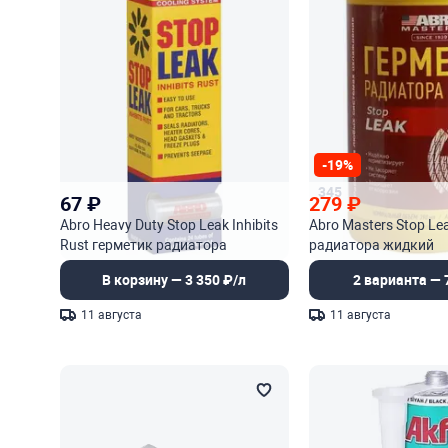
-19%
345
67
₽
279
₽
Abro Heavy Duty Stop Leak Inhibits
Abro Masters Stop Le
Rust герметик радиатора
радиатора жидкий
порошок
В корзину — 3 350 ₽/л
2 варианта — 
11 августа
11 августа