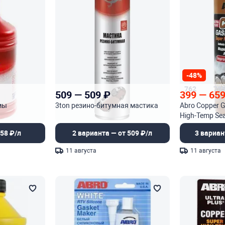
-48%
762
73
509
—
509
₽
399
—
65
мы
3ton резино-битумная мастика
Abro Copper G
High-Temp Se
герметик-спр
58 ₽/л
2 варианта — от 509 ₽/л
3 вариан
11 августа
11 августа