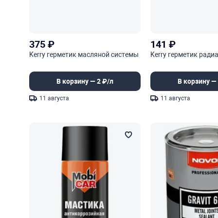
375
₽
141
₽
Kerry герметик масляной системы
Kerry герметик ради
В корзину — 2 ₽/л
В корзину — 
11 августа
11 августа