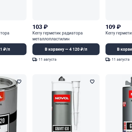
103
₽
109
₽
атора
Kerry герметик радиатора
Kerry гермет
металлопластилин
1 ₽/л
В корзину — 4 120 ₽/л
В корзи
11 августа
11 августа