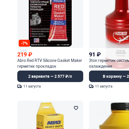
-7%
235
219
₽
91
₽
Abro Red RTV Silicone Gasket Maker
3ton герметик систе
герметик прокладок
охлаждения
высокотемпературный красный
2 варианта — 2 577 ₽/л
В корзину — 2
11 августа
11 августа