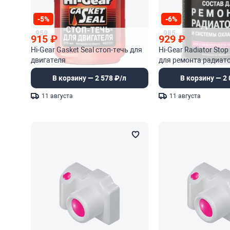
-5%
-6%
959
985
915
₽
929
₽
Hi-Gear Gasket Seal стоп-течь для
Hi-Gear Radiator Stop
двигателя
для ремонта радиат
системы охлаждени
В корзину — 2 578 ₽/л
В корзину — 2 
11 августа
11 августа