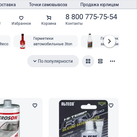
оставка
Точки самовывоза
Продажа юрлицам
8 800 775-75-54
Контакты
т
Избранное
Корзина
Герметики
Герметики
teco
автомобильные 3ton
автомобильные St
Up
По популярности