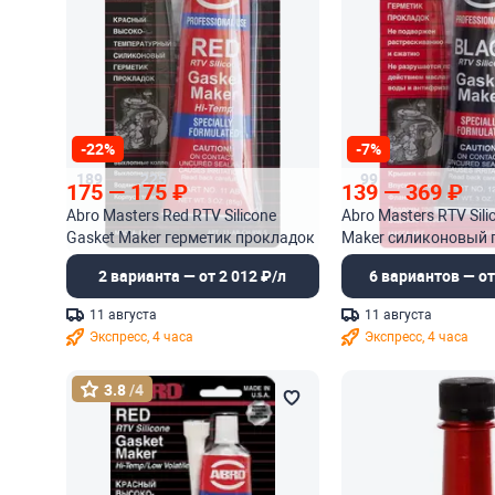
-22%
-7%
189
225
99
175
—
175
₽
139
—
369
₽
Abro Masters Red RTV Silicone
Abro Masters RTV Sili
Gasket Maker герметик прокладок
Maker силиконовый 
высокотемпературный красный
прокладок
2 варианта — от 2 012 ₽/л
6 вариантов — от
11 августа
11 августа
Экспресс, 4 часа
Экспресс, 4 часа
3.8
/4