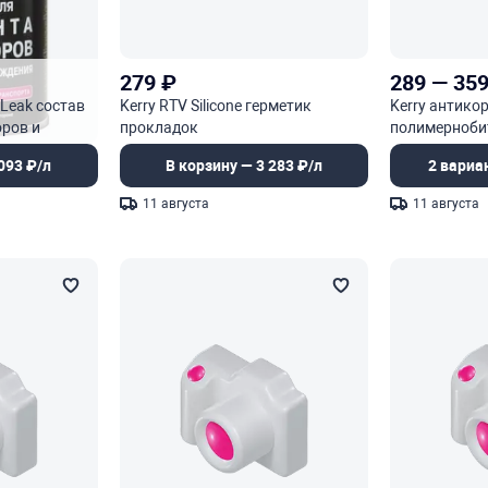
279
₽
289
—
35
 Leak состав
Kerry RTV Silicone герметик
Kerry антико
оров и
прокладок
полимерноби
я
высокотемпературный 345 °С
093 ₽/л
В корзину — 3 283 ₽/л
2 вариа
11 августа
11 августа