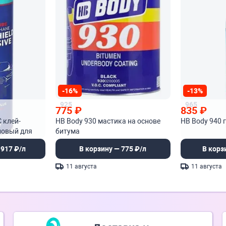
-16%
-13%
925
965
775
₽
835
₽
C клей-
HB Body 930 мастика на основе
HB Body 940 
новый для
битума
 917 ₽/л
В корзину — 775 ₽/л
В корз
11 августа
11 августа