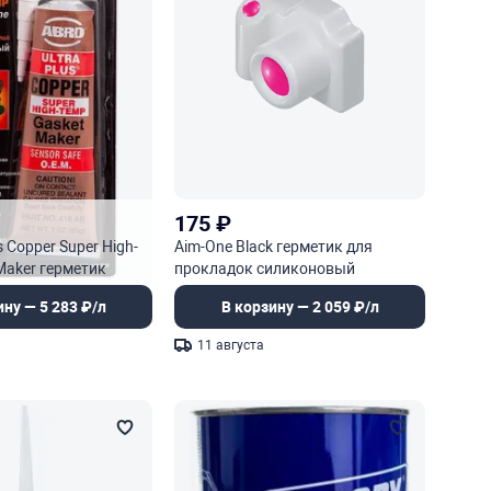
175
₽
s Copper Super High-
Aim-One Black герметик для
Maker герметик
прокладок силиконовый
ЕМ
высокотемпературный
ину — 5 283 ₽/л
В корзину — 2 059 ₽/л
температурный
11 августа