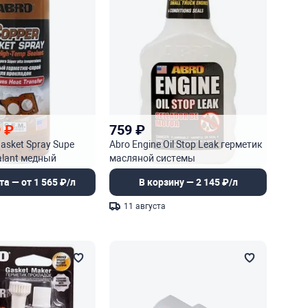
5
9
₽
759
₽
asket Spray Supe
Abro Engine Oil Stop Leak герметик
alant медный
масляной системы
ей для прокладок
та — от 1 565 ₽/л
В корзину — 2 145 ₽/л
11 августа