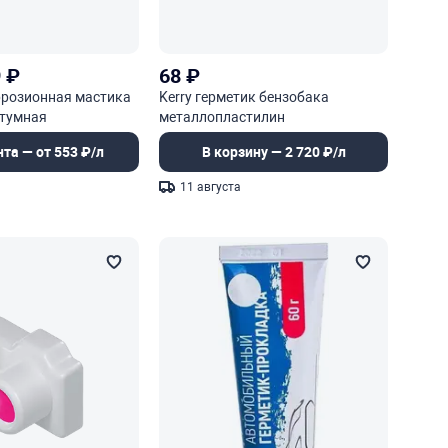
9
₽
68
₽
ррозионная мастика
Kerry герметик бензобака
тумная
металлопластилин
нта — от 553 ₽/л
В корзину — 2 720 ₽/л
11 августа