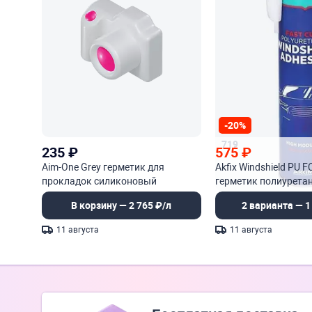
-20%
719
235
₽
575
₽
Aim-One Grey герметик для
Akfix Windshield PU F
прокладок силиконовый
герметик полиурета
высокотемпературный
лобового стекла
В корзину — 2 765 ₽/л
2 варианта — 1
11 августа
11 августа