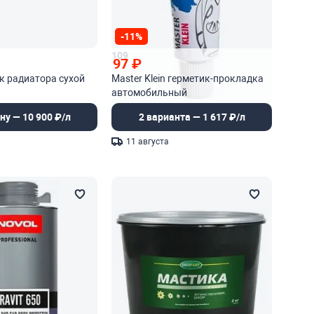
-11%
109
97
₽
ик радиатора сухой
Master Klein герметик-прокладка
автомобильный
ну — 10 900 ₽/л
2 варианта — 1 617 ₽/л
11 августа