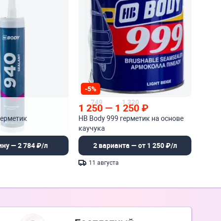
-5%
749
1 320
1 250
—
1 250
₽
герметик
HB Body 999 герметик на основе
каучука
ину — 2 784 ₽/л
2 варианта — от 1 250 ₽/л
11 августа