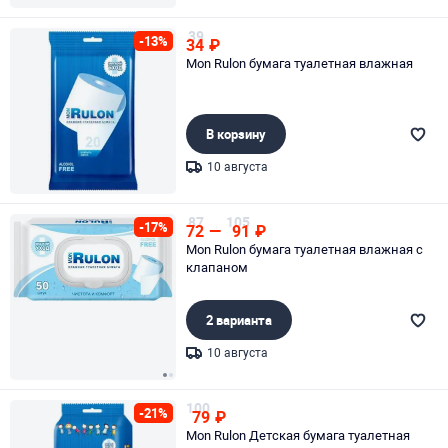
Page 1 of 1
39
-13%
34
₽
Mon Rulon бумага туалетная влажная
В корзину
10 августа
Page 1 of 1
87
105
-17%
72
—
91
₽
Mon Rulon бумага туалетная влажная с
клапаном
2 варианта
10 августа
Page 1 of 2
100
-21%
79
₽
Mon Rulon Детская бумага туалетная