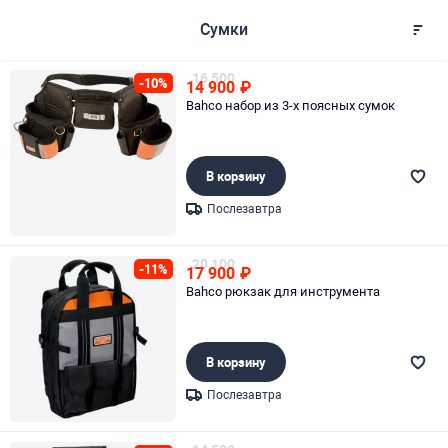
Сумки
16 500
-10%
14 900
₽
Bahco набор из 3-х поясных сумок
В корзину
Послезавтра
Page 1 of 1
20 100
-11%
17 900
₽
Bahco рюкзак для инструмента
В корзину
Послезавтра
Page 1 of 1