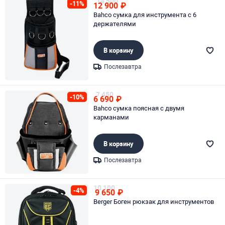
14 500
-11%
12 900
₽
Bahco сумка для инструмента с 6
держателями
В корзину
Послезавтра
Page 1 of 1
7 450
-10%
6 690
₽
Bahco сумка поясная с двумя
карманами
В корзину
Послезавтра
Page 1 of 1
10 100
-4%
9 650
₽
Berger Боген рюкзак для инструментов