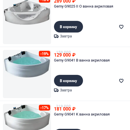
289 000
₽
Gemy G9025 II O ванна акриловая
В корзину
Завтра
Page 1 of 1
159 000
-19%
129 000
₽
Gemy G9041 B ванна акриловая
В корзину
Завтра
Page 1 of 1
219 000
-17%
181 000
₽
Gemy G9041 K ванна акриловая